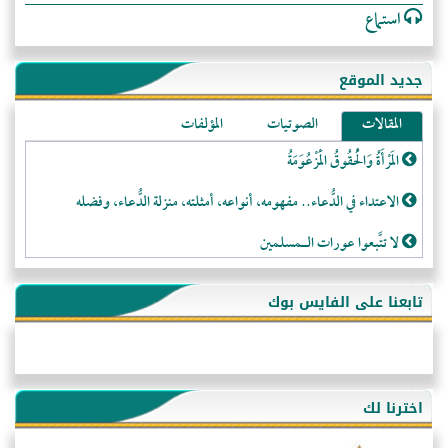
استماع
جديد الموقع
المقالات
الصوتيات
المؤلفات
المَرْأَةُ وَالْحُقُوقُ الْمَزْعُوَمَةُ
الاعتداء في الدُّعاء.. مفهومه، أنواعه، أمثلته، منزلة الدُّعاء، وفضله
لا تتَّبعوا عورات الـمسلمين
فقه النَّصيحة عند الصَّحابة الكرام رضي الله عنهم
تابعنا على الفايس بوك
لَا عِزَّةَ إِلَّا بِالإِسْلَامِ
هذه سبيلنا فماذا تنقمون؟!
أُسُـسُ بَـيْـتِ الـمُسْـلِمِ
اخترنا لك