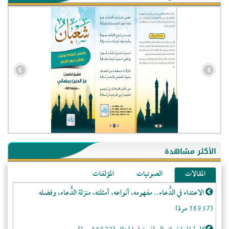
- الجزائر (94587)
- الولايات المتحدة (71939)
- فيتنام (21411)
الأكثر مشاهدة
-غير معروف (20744)
المقالات
الصوتيات
المؤلفات
- الصين (10582)
الاعتداء في الدُّعاء.. مفهومه، أنواعه، أمثلته، منزلة الدُّعاء، وفضله
- كندا (10213)
(16957 مرة)
- فرنسا (9071)
- المملكة المتحدة (5463)