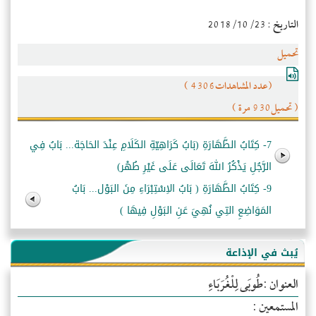
التاريخ : 2018/10/23
تحميل
(عدد المشاهدات4306 )
( تحميل930 مرة )
7- كِتَابُ الطَّهَارَةِ (بَابُ كَرَاهِيّةِ الكَلَامِ عِنْدَ الحَاجَة... بَابُ فِي
الرَّجُلِ يَذْكُرُ اللهَ تَعَالَى عَلَى غَيْرِ طُهْر)
9- كِتَابُ الطَّهَارَةِ ( بَابُ الاِسْتِبْرَاءِ مِنَ البَوْل... بَابُ
المَوَاضِعِ التِي نُهِيَ عَنِ البَوْلِ فِيهَا )
يُبث في الإذاعة
العنوان :طُوبَى لِلْغُرَبَاءِ
المستمعين :