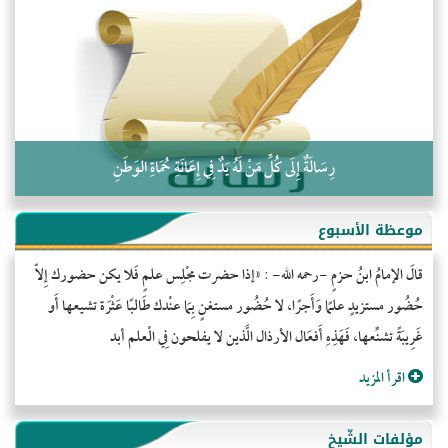
التَّعْلِيمُ القُرْآنِي
كلمة إلى إخواني السلفيين في الجزائر
رِسَالَةٌ إِلَى كُلِّ مَنْ لَهُ يَدٌ فِي إِعَانَةِ حُمَاةِ الوَطَنِ
موعظة الأسبوع
قالَ الإمامُ ابنُ حزمٍ -رحمه الله- : «إذا حضرت مجْلِس علمٍ فَلا يكن حضورك إِلاّ
حُضُور مستزيدٍ علمًا وَأَجرًا، لا حُضُور مستغنٍ بِمَا عنْدك طَالبًا عَثْرَة تشيعها أَو
غَرِيبَةً تشنِّعها، فَهَذِهِ أَفعَال الأرذال الَّذين لا يفلحون فِي الْعلم أبد
اقرأ المزيد
مؤلفات الشّيخ