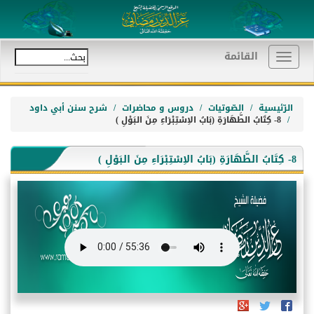
القائمة
Toggle
navigation
الرّئيسية
الصّوتيات
دروس و محاضرات
شرح سنن أبي داود
8- كِتَابُ الطَّهَارَةِ (بَابُ الاِسْتِبْرَاءِ مِنَ البَوْلِ )
8- كِتَابُ الطَّهَارَةِ (بَابُ الاِسْتِبْرَاءِ مِنَ البَوْلِ )