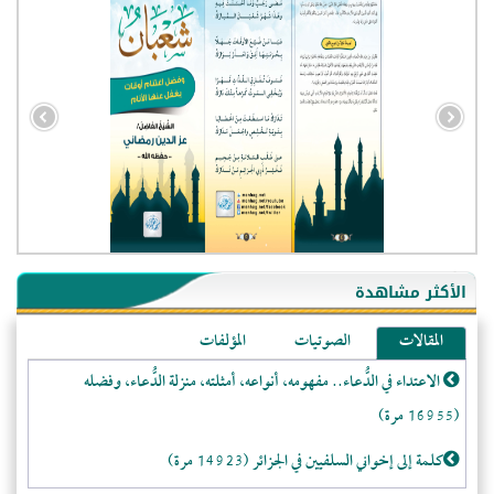
- الجزائر (94579)
- الولايات المتحدة (71842)
- فيتنام (21372)
الأكثر مشاهدة
-غير معروف (20607)
المقالات
الصوتيات
المؤلفات
- الصين (10574)
الاعتداء في الدُّعاء.. مفهومه، أنواعه، أمثلته، منزلة الدُّعاء، وفضله
- كندا (10202)
(16955 مرة)
- فرنسا (9048)
- المملكة المتحدة (5449)
كلمة إلى إخواني السلفيين في الجزائر (14923 مرة)
- روسيا (5397)