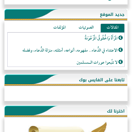
جديد الموقع
المقالات
الصوتيات
المؤلفات
المَرْأَةُ وَالْحُقُوقُ الْمَزْعُوَمَةُ
الاعتداء في الدُّعاء.. مفهومه، أنواعه، أمثلته، منزلة الدُّعاء، وفضله
لا تتَّبعوا عورات الـمسلمين
فقه النَّصيحة عند الصَّحابة الكرام رضي الله عنهم
تابعنا على الفايس بوك
لَا عِزَّةَ إِلَّا بِالإِسْلَامِ
هذه سبيلنا فماذا تنقمون؟!
أُسُـسُ بَـيْـتِ الـمُسْـلِمِ
اخترنا لك
التَّعْلِيمُ القُرْآنِي