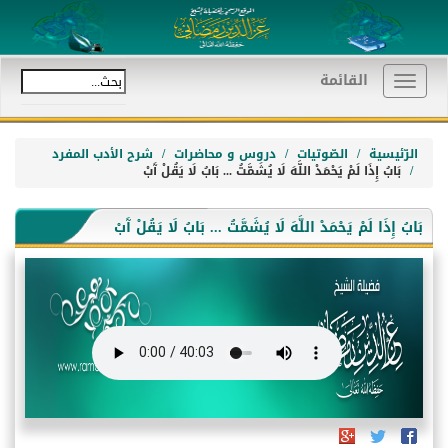
القائمة
Toggle
navigation
الرّئيسية
الصّوتيات
دروس و محاضرات
شرح الأدب المفرد
بَابُ إِذَا لَمْ يَحْمَدْ اللَّهَ لَا يُشَمَّتُ ... بَابُ لَا يَقُلْ آَبْ
بَابُ إِذَا لَمْ يَحْمَدْ اللَّهَ لَا يُشَمَّتُ ... بَابُ لَا يَقُلْ آَبْ