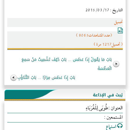
التاريخ : 2015/03/17
تحميل
(عدد المشاهدات8065 )
( تحميل1217 مرة )
بَابُ مَا يَقُولُ إِذَا عَطَسَ ... بَابُ كَيْفَ تَشْمِيتُ مَنْ سَمِعَ
الْعَطْسَةَ
بَابُ إِذَا عَطَسَ مِرَارًا ... بَابُ التَّثَاؤُبِ
يُبث في الإذاعة
العنوان :طُوبَى لِلْغُرَبَاءِ
المستمعين :
استماع