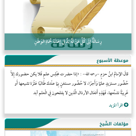
كلمة إلى إخواني السلفيين في الجزائر
رِسَالَةٌ إِلَى كُلِّ مَنْ لَهُ يَدٌ فِي إِعَانَةِ حُمَاةِ الوَطَنِ
موعظة الأسبوع
قالَ الإمامُ ابنُ حزمٍ -رحمه الله- : «إذا حضرت مجْلِس علمٍ فَلا يكن حضورك إِلاّ
حُضُور مستزيدٍ علمًا وَأَجرًا، لا حُضُور مستغنٍ بِمَا عنْدك طَالبًا عَثْرَة تشيعها أَو
غَرِيبَةً تشنِّعها، فَهَذِهِ أَفعَال الأرذال الَّذين لا يفلحون فِي الْعلم أبد
اقرأ المزيد
مؤلفات الشّيخ