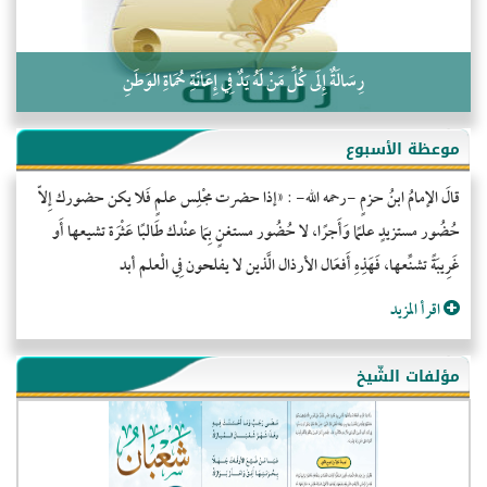
رِسَالَةٌ إِلَى كُلِّ مَنْ لَهُ يَدٌ فِي إِعَانَةِ حُمَاةِ الوَطَنِ
موعظة الأسبوع
قالَ الإمامُ ابنُ حزمٍ -رحمه الله- : «إذا حضرت مجْلِس علمٍ فَلا يكن حضورك إِلاّ
حُضُور مستزيدٍ علمًا وَأَجرًا، لا حُضُور مستغنٍ بِمَا عنْدك طَالبًا عَثْرَة تشيعها أَو
غَرِيبَةً تشنِّعها، فَهَذِهِ أَفعَال الأرذال الَّذين لا يفلحون فِي الْعلم أبد
اقرأ المزيد
مؤلفات الشّيخ