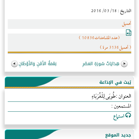
التاريخ : 2016/03/18
تحميل
(عدد المشاهدات10836 )
( تحميل3136 مرة )
هِدَايَاتُ سُورَةِ العَصْرِ
نِعْمَةُ الأَمْنِ وَالأَوْطَانِ
يُبث في الإذاعة
العنوان :طُوبَى لِلْغُرَبَاءِ
المستمعين :
استماع
جديد الموقع