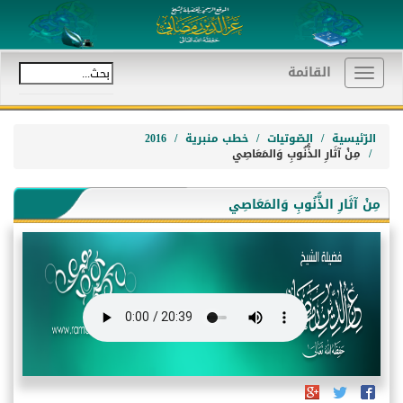
القائمة
Toggle
navigation
الرّئيسية
الصّوتيات
خطب منبرية
2016
مِنْ آثَارِ الذُّنُوبِ وَالمَعَاصِي
مِنْ آثَارِ الذُّنُوبِ وَالمَعَاصِي