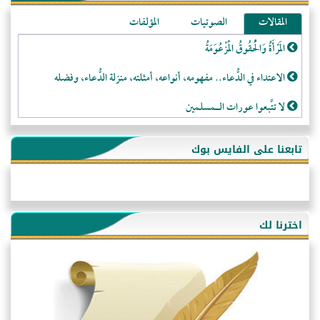
المقالات
الصوتيات
المؤلفات
المَرْأَةُ وَالْحُقُوقُ الْمَزْعُوَمَةُ
الاعتداء في الدُّعاء.. مفهومه، أنواعه، أمثلته، منزلة الدُّعاء، وفضله
لا تتَّبعوا عورات الـمسلمين
فقه النَّصيحة عند الصَّحابة الكرام رضي الله عنهم
تابعنا على الفايس بوك
لَا عِزَّةَ إِلَّا بِالإِسْلَامِ
هذه سبيلنا فماذا تنقمون؟!
أُسُـسُ بَـيْـتِ الـمُسْـلِمِ
اخترنا لك
التَّعْلِيمُ القُرْآنِي
كلمة إلى إخواني السلفيين في الجزائر