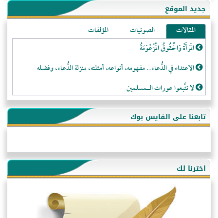
جديد الموقع
المقالات
الصوتيات
المؤلفات
المَرْأَةُ وَالْحُقُوقُ الْمَزْعُوَمَةُ
الاعتداء في الدُّعاء.. مفهومه، أنواعه، أمثلته، منزلة الدُّعاء، وفضله
لا تتَّبعوا عورات الـمسلمين
فقه النَّصيحة عند الصَّحابة الكرام رضي الله عنهم
تابعنا على الفايس بوك
لَا عِزَّةَ إِلَّا بِالإِسْلَامِ
هذه سبيلنا فماذا تنقمون؟!
أُسُـسُ بَـيْـتِ الـمُسْـلِمِ
اخترنا لك
التَّعْلِيمُ القُرْآنِي
كلمة إلى إخواني السلفيين في الجزائر