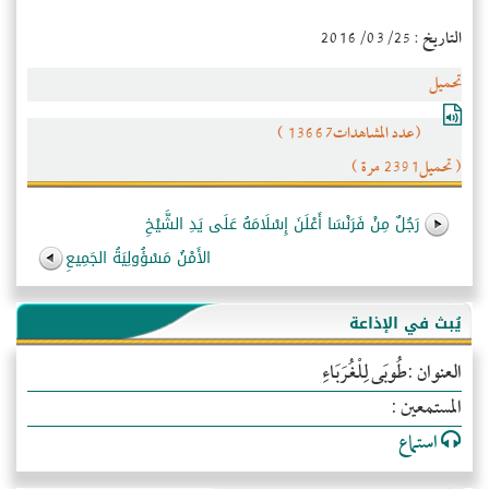
التاريخ : 2016/03/25
تحميل
(عدد المشاهدات13667 )
( تحميل2391 مرة )
رَجُلٌ مِنْ فَرَنْسَا أَعْلَنَ إِسْلَامَهُ عَلَى يَدِ الشَّيْخِ
الأَمْنُ مَسْؤُولِيَةُ الجَمِيعِ
يُبث في الإذاعة
العنوان :طُوبَى لِلْغُرَبَاءِ
المستمعين :
استماع