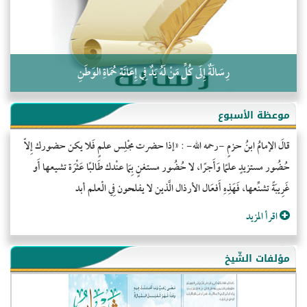
رِسَالَةٌ إِلَى كُلِّ مَنْ لَهُ يَدٌ فِي إِعَانَةِ حُمَاةِ الوَطَنِ
موعظة الأسبوع
قالَ الإمامُ ابنُ حزمٍ -رحمه الله- : «إذا حضرت مجْلِس علمٍ فَلا يكن حضورك إِلاّ
حُضُور مستزيدٍ علمًا وَأَجرًا، لا حُضُور مستغنٍ بِمَا عنْدك طَالبًا عَثْرَة تشيعها أَو
غَرِيبَةً تشنِّعها، فَهَذِهِ أَفعَال الأرذال الَّذين لا يفلحون فِي الْعلم أبد
اقرأ المزيد
مؤلفات الشّيخ