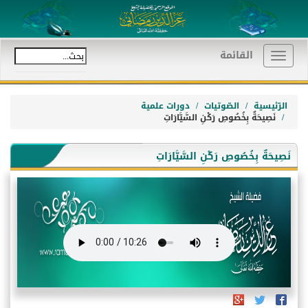
القائمة
Toggle
navigation
الرّئيسية
الصّوتيات
دورات علمية
نَصِيحَةٌ بِخُصُوصِ رَكْنِ السَّيَّارَاتِ
نَصِيحَةٌ بِخُصُوصِ رَكْنِ السَّيَّارَاتِ