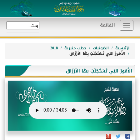
القائمة
Toggle
navigation
الرّئيسية
الصّوتيات
خطب منبرية
2018
الأُمُورُ التِي تُسْتَجْلَبُ بِهَا الأَرْزَاق
الأُمُورُ التِي تُسْتَجْلَبُ بِهَا الأَرْزَاق