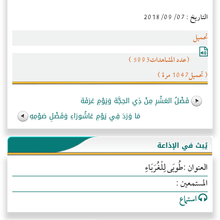
التاريخ : 2018/09/07
تحميل
(عدد المشاهدات5993 )
( تحميل1047 مرة )
فَضْلُ العَشْرِ مِنْ ذِي الحِجَّة وَيَوْمِ عَرَفَة
مَا وَرَدَ فِي يَوْمِ عَاشُورَاءِ وَفَضْلِ صَوْمِهِ
يُبث في الإذاعة
العنوان :طُوبَى لِلْغُرَبَاءِ
المستمعين :
استماع