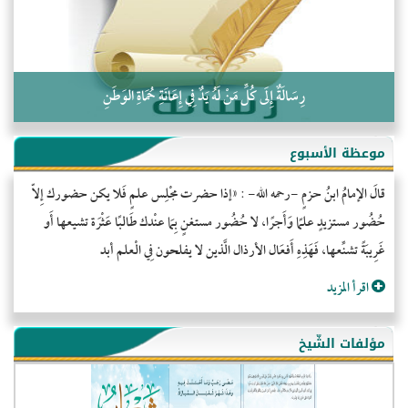
رِسَالَةٌ إِلَى كُلِّ مَنْ لَهُ يَدٌ فِي إِعَانَةِ حُمَاةِ الوَطَنِ
موعظة الأسبوع
قالَ الإمامُ ابنُ حزمٍ -رحمه الله- : «إذا حضرت مجْلِس علمٍ فَلا يكن حضورك إِلاّ
حُضُور مستزيدٍ علمًا وَأَجرًا، لا حُضُور مستغنٍ بِمَا عنْدك طَالبًا عَثْرَة تشيعها أَو
غَرِيبَةً تشنِّعها، فَهَذِهِ أَفعَال الأرذال الَّذين لا يفلحون فِي الْعلم أبد
اقرأ المزيد
مؤلفات الشّيخ