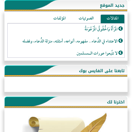
جديد الموقع
المقالات
الصوتيات
المؤلفات
المَرْأَةُ وَالْحُقُوقُ الْمَزْعُوَمَةُ
الاعتداء في الدُّعاء.. مفهومه، أنواعه، أمثلته، منزلة الدُّعاء، وفضله
لا تتَّبعوا عورات الـمسلمين
فقه النَّصيحة عند الصَّحابة الكرام رضي الله عنهم
تابعنا على الفايس بوك
لَا عِزَّةَ إِلَّا بِالإِسْلَامِ
هذه سبيلنا فماذا تنقمون؟!
أُسُـسُ بَـيْـتِ الـمُسْـلِمِ
اخترنا لك
التَّعْلِيمُ القُرْآنِي
كلمة إلى إخواني السلفيين في الجزائر