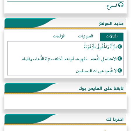
استماع
جديد الموقع
المقالات
الصوتيات
المؤلفات
المَرْأَةُ وَالْحُقُوقُ الْمَزْعُوَمَةُ
الاعتداء في الدُّعاء.. مفهومه، أنواعه، أمثلته، منزلة الدُّعاء، وفضله
لا تتَّبعوا عورات الـمسلمين
فقه النَّصيحة عند الصَّحابة الكرام رضي الله عنهم
تابعنا على الفايس بوك
لَا عِزَّةَ إِلَّا بِالإِسْلَامِ
هذه سبيلنا فماذا تنقمون؟!
أُسُـسُ بَـيْـتِ الـمُسْـلِمِ
اخترنا لك