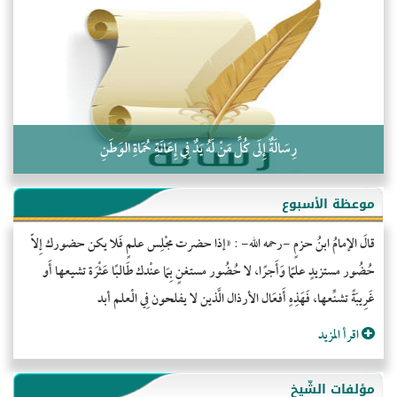
التَّعْلِيمُ القُرْآنِي
كلمة إلى إخواني السلفيين في الجزائر
رِسَالَةٌ إِلَى كُلِّ مَنْ لَهُ يَدٌ فِي إِعَانَةِ حُمَاةِ الوَطَنِ
موعظة الأسبوع
قالَ الإمامُ ابنُ حزمٍ -رحمه الله- : «إذا حضرت مجْلِس علمٍ فَلا يكن حضورك إِلاّ
حُضُور مستزيدٍ علمًا وَأَجرًا، لا حُضُور مستغنٍ بِمَا عنْدك طَالبًا عَثْرَة تشيعها أَو
غَرِيبَةً تشنِّعها، فَهَذِهِ أَفعَال الأرذال الَّذين لا يفلحون فِي الْعلم أبد
اقرأ المزيد
مؤلفات الشّيخ