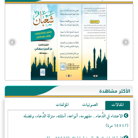
- الجزائر (94582)
- الولايات المتحدة (71913)
- فيتنام (21397)
الأكثر مشاهدة
-غير معروف (20711)
المقالات
الصوتيات
المؤلفات
- الصين (10581)
الاعتداء في الدُّعاء.. مفهومه، أنواعه، أمثلته، منزلة الدُّعاء، وفضله
- كندا (10212)
(16957 مرة)
- فرنسا (9067)
- المملكة المتحدة (5460)