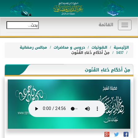
القائمة
Toggle
navigation
الرّئيسية
الصّوتيات
دروس و محاضرات
مجالس رمضانية
1437
مِنْ أَحْكَامِ دُعَاءِ القُنُوتِ
مِنْ أَحْكَامِ دُعَاءِ القُنُوتِ