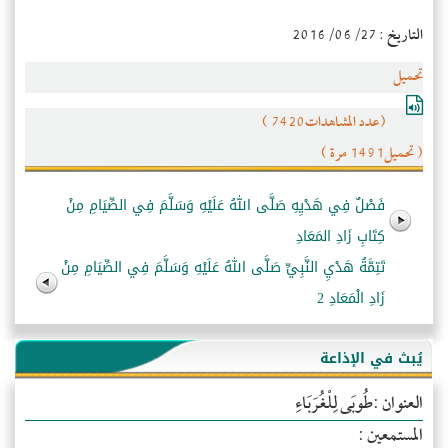
التاريخ : 2016/06/27
تحميل
(عدد المشاهدات7420 )
( تحميل1491 مرة )
فَصْلٌ فِي هَدْيِهِ صَلَّى اللهُ عَلَيْهِ وَسَلَّمَ فِي الصِّيَامِ مِنْ
كِتَابِ زَادِ المَعَادِ
تَتِمَّةُ هَدْيِ النَّبِيِّ صَلَّى اللهُ عَلَيْهِ وَسَلَّمَ فِي الصِّيَامِ مِنْ
زَادِ الْمَعَادِ 2
يُبث في الإذاعة
العنوان :طُوبَى لِلْغُرَبَاءِ
المستمعين :