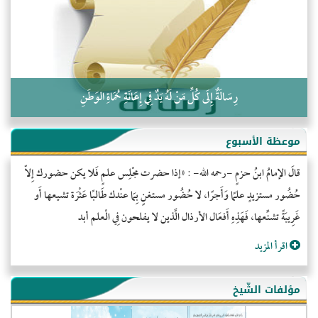
كلمة إلى إخواني السلفيين في الجزائر
رِسَالَةٌ إِلَى كُلِّ مَنْ لَهُ يَدٌ فِي إِعَانَةِ حُمَاةِ الوَطَنِ
موعظة الأسبوع
قالَ الإمامُ ابنُ حزمٍ -رحمه الله- : «إذا حضرت مجْلِس علمٍ فَلا يكن حضورك إِلاّ
حُضُور مستزيدٍ علمًا وَأَجرًا، لا حُضُور مستغنٍ بِمَا عنْدك طَالبًا عَثْرَة تشيعها أَو
غَرِيبَةً تشنِّعها، فَهَذِهِ أَفعَال الأرذال الَّذين لا يفلحون فِي الْعلم أبد
اقرأ المزيد
مؤلفات الشّيخ