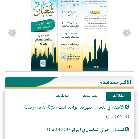
- الجزائر (94601)
- الولايات المتحدة (72266)
- فيتنام (21500)
الأكثر مشاهدة
-غير معروف (21135)
المقالات
الصوتيات
المؤلفات
- الصين (10601)
الاعتداء في الدُّعاء.. مفهومه، أنواعه، أمثلته، منزلة الدُّعاء، وفضله
- كندا (10255)
(16959 مرة)
- فرنسا (9109)
- المملكة المتحدة (5500)
كلمة إلى إخواني السلفيين في الجزائر (14925 مرة)
- روسيا (5499)