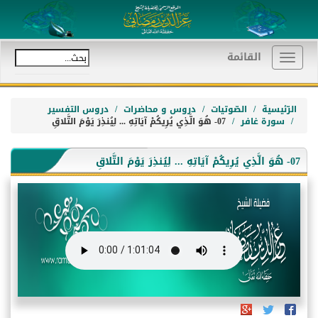
القائمة
Toggle
navigation
الرّئيسية
الصّوتيات
دروس و محاضرات
دروس التفسير
سورة غافر
07- هُوَ الَّذِي يُرِيكُمْ آيَاتِهِ ... لِيُنذِرَ يَوْمَ التَّلاقِ
07- هُوَ الَّذِي يُرِيكُمْ آيَاتِهِ ... لِيُنذِرَ يَوْمَ التَّلاقِ