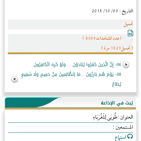
التاريخ : 2016/10/09
تحميل
(عدد المشاهدات8309 )
( تحميل1623 مرة )
06- إِنَّ الَّذِينَ كَفَرُوا يُنَادَوْنَ ... وَلَوْ كَرِهَ الْكَافِرُونَ.
08- يَوْمَ هُم بَارِزُونَ ...مَا لِلظَّالِمِينَ مِنْ حَمِيمٍ وَلَا شَفِيعٍ
يُطَاعُ
يُبث في الإذاعة
العنوان :طُوبَى لِلْغُرَبَاءِ
المستمعين :
استماع