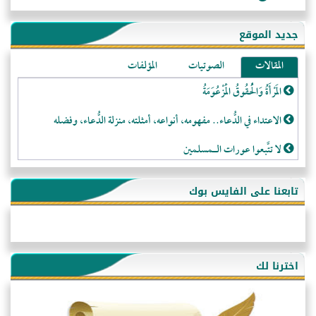
جديد الموقع
المقالات
الصوتيات
المؤلفات
المَرْأَةُ وَالْحُقُوقُ الْمَزْعُوَمَةُ
الاعتداء في الدُّعاء.. مفهومه، أنواعه، أمثلته، منزلة الدُّعاء، وفضله
لا تتَّبعوا عورات الـمسلمين
فقه النَّصيحة عند الصَّحابة الكرام رضي الله عنهم
تابعنا على الفايس بوك
لَا عِزَّةَ إِلَّا بِالإِسْلَامِ
هذه سبيلنا فماذا تنقمون؟!
أُسُـسُ بَـيْـتِ الـمُسْـلِمِ
اخترنا لك
التَّعْلِيمُ القُرْآنِي