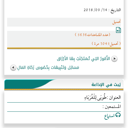
التاريخ : 2018/09/14
تحميل
(عدد المشاهدات5636 )
( تحميل1045 مرة )
الأُمُورُ التِي تُسْتَجْلَبُ بِهَا الأَرْزَاق
مَسَائِل وَتَنْبِيهَات بِخُصُوصِ زَكَاةِ المَالِ
يُبث في الإذاعة
العنوان :طُوبَى لِلْغُرَبَاءِ
المستمعين :
استماع