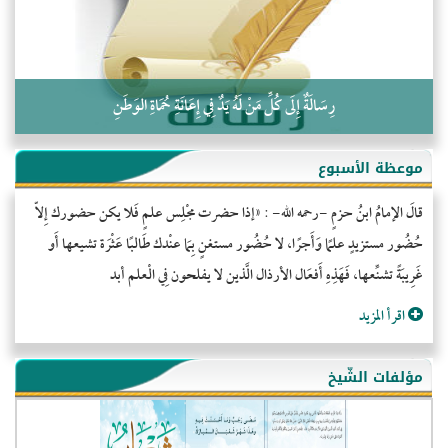
رِسَالَةٌ إِلَى كُلِّ مَنْ لَهُ يَدٌ فِي إِعَانَةِ حُمَاةِ الوَطَنِ
موعظة الأسبوع
قالَ الإمامُ ابنُ حزمٍ -رحمه الله- : «إذا حضرت مجْلِس علمٍ فَلا يكن حضورك إِلاّ
حُضُور مستزيدٍ علمًا وَأَجرًا، لا حُضُور مستغنٍ بِمَا عنْدك طَالبًا عَثْرَة تشيعها أَو
غَرِيبَةً تشنِّعها، فَهَذِهِ أَفعَال الأرذال الَّذين لا يفلحون فِي الْعلم أبد
اقرأ المزيد
مؤلفات الشّيخ