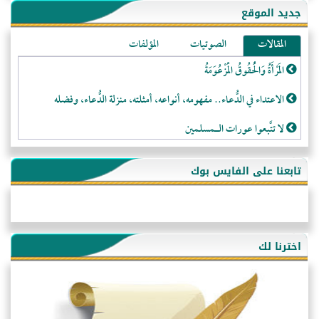
جديد الموقع
المقالات
الصوتيات
المؤلفات
المَرْأَةُ وَالْحُقُوقُ الْمَزْعُوَمَةُ
الاعتداء في الدُّعاء.. مفهومه، أنواعه، أمثلته، منزلة الدُّعاء، وفضله
لا تتَّبعوا عورات الـمسلمين
فقه النَّصيحة عند الصَّحابة الكرام رضي الله عنهم
تابعنا على الفايس بوك
لَا عِزَّةَ إِلَّا بِالإِسْلَامِ
هذه سبيلنا فماذا تنقمون؟!
أُسُـسُ بَـيْـتِ الـمُسْـلِمِ
اخترنا لك
التَّعْلِيمُ القُرْآنِي
كلمة إلى إخواني السلفيين في الجزائر