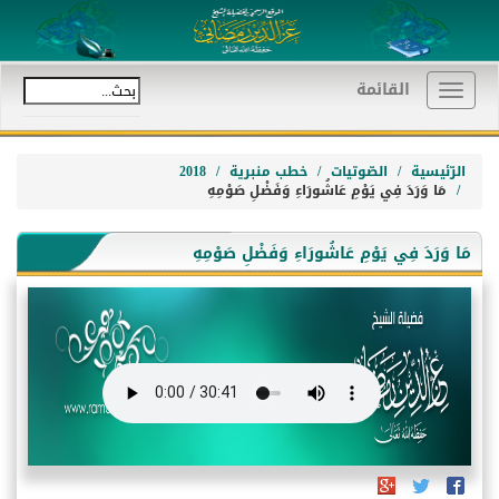
القائمة
Toggle
navigation
الرّئيسية
الصّوتيات
خطب منبرية
2018
مَا وَرَدَ فِي يَوْمِ عَاشُورَاءِ وَفَضْلِ صَوْمِهِ
مَا وَرَدَ فِي يَوْمِ عَاشُورَاءِ وَفَضْلِ صَوْمِهِ