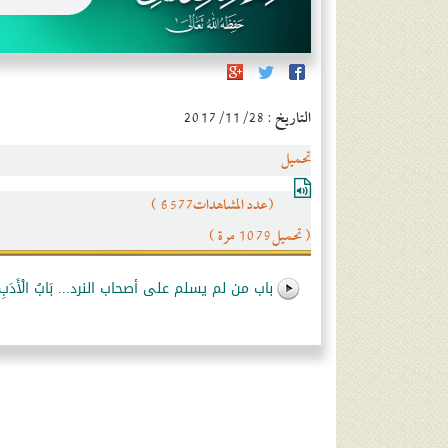
التاريخ : 2017/11/28
تحميل
(عدد المشاهدات6577 )
( تحميل1079 مرة )
باب من لم يسلم على أصحاب النرد... بَابُ الْأَدَبِ وَإِخ