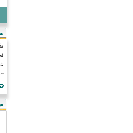
مو
قال
فَل
حُضُ
تشن
مؤ