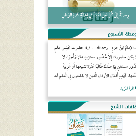
رِسَالَةٌ إِلَى كُلِّ مَنْ لَهُ يَدٌ فِي إِعَانَةِ حُمَاةِ الوَطَنِ
عظة الأسبوع
َ الإمامُ ابنُ حزمٍ -رحمه الله- : «إذا حضرت مجْلِس علمٍ
ا يكن حضورك إِلاّ حُضُور مستزيدٍ علمًا وَأَجرًا، لا
ور مستغنٍ بِمَا عنْدك طَالبًا عَثْرَة تشيعها أَو غَرِيبَةً
ِّعها، فَهَذِهِ أَفعَال الأرذال الَّذين لا يفلحون فِي الْعلم أبد
اقرأ المزيد
لفات الشّيخ