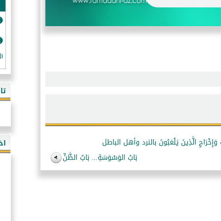
ال
تا
ْرَاجِ الَّذِينَ يَلْعَبُونَ بالنرد وأهل الباطل
اخ
بَابُ الوَسْوَسَةِ... بَابُ الظَّنِّ