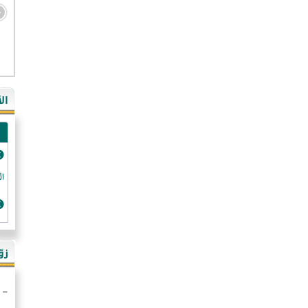
- ال
- ال
- في
ال
-غي
- ال
- كن
- فر
الد
- ال
- رو
- ال
زو
- ألم
- ا
- ال