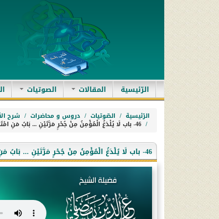
(current)
الرّئيسية
المقالات
الصوتيات
ال
الرّئيسية
الصّوتيات
دروس و محاضرات
شرح الأ
46- باب لَا يُلْدَغُ الْمُؤْمِنُ مِنْ جُحْرٍ مَرَّتَيْنِ ... بَابُ مَنِ امْتَخَطَ فِي ثَوْبِهِ
46- باب لَا يُلْدَغُ الْمُؤْمِنُ مِنْ جُحْرٍ مَرَّتَيْنِ ... بَابُ مَنِ امْتَخَطَ فِي ثَوْبِهِ