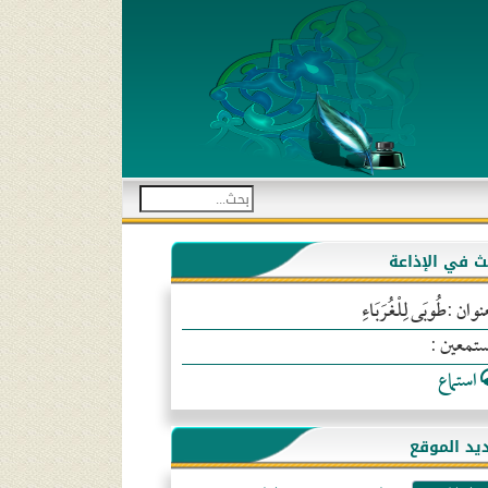
بث في الإذاعة
نوان :طُوبَى لِلْغُرَبَاءِ
ستمعين :
استماع
يد الموقع