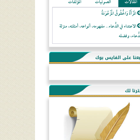
المقالات
الصوتيات
المؤلفات
المَرْأَةُ وَالْحُقُوقُ الْمَزْعُوَمَةُ
الاعتداء في الدُّعاء.. مفهومه، أنواعه، أمثلته، منزلة
دُّعاء، وفضله
لا تتَّبعوا عورات الـمسلمين
بعنا على الفايس بوك
فقه النَّصيحة عند الصَّحابة الكرام رضي الله عنهم
لَا عِزَّةَ إِلَّا بِالإِسْلَامِ
هذه سبيلنا فماذا تنقمون؟!
ترنا لك
أُسُـسُ بَـيْـتِ الـمُسْـلِمِ
التَّعْلِيمُ القُرْآنِي
كلمة إلى إخواني السلفيين في الجزائر