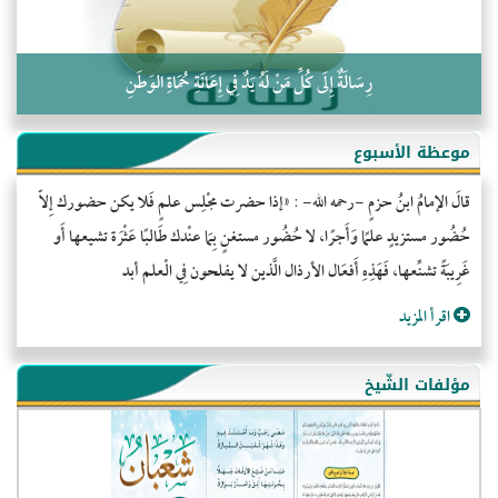
رِسَالَةٌ إِلَى كُلِّ مَنْ لَهُ يَدٌ فِي إِعَانَةِ حُمَاةِ الوَطَنِ
موعظة الأسبوع
قالَ الإمامُ ابنُ حزمٍ -رحمه الله- : «إذا حضرت مجْلِس علمٍ فَلا يكن حضورك إِلاّ
حُضُور مستزيدٍ علمًا وَأَجرًا، لا حُضُور مستغنٍ بِمَا عنْدك طَالبًا عَثْرَة تشيعها أَو
غَرِيبَةً تشنِّعها، فَهَذِهِ أَفعَال الأرذال الَّذين لا يفلحون فِي الْعلم أبد
اقرأ المزيد
مؤلفات الشّيخ