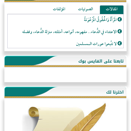
المقالات
الصوتيات
المؤلفات
المَرْأَةُ وَالْحُقُوقُ الْمَزْعُوَمَةُ
الاعتداء في الدُّعاء.. مفهومه، أنواعه، أمثلته، منزلة الدُّعاء، وفضله
لا تتَّبعوا عورات الـمسلمين
فقه النَّصيحة عند الصَّحابة الكرام رضي الله عنهم
تابعنا على الفايس بوك
لَا عِزَّةَ إِلَّا بِالإِسْلَامِ
هذه سبيلنا فماذا تنقمون؟!
أُسُـسُ بَـيْـتِ الـمُسْـلِمِ
اخترنا لك
التَّعْلِيمُ القُرْآنِي
كلمة إلى إخواني السلفيين في الجزائر