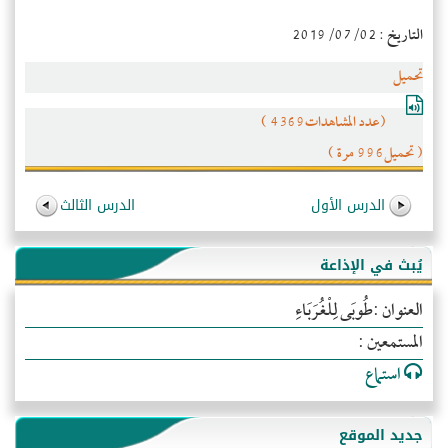
التاريخ : 2019/07/02
تحميل
(عدد المشاهدات4369 )
( تحميل996 مرة )
الدرس الأول
الدرس الثالث
يُبث في الإذاعة
العنوان :طُوبَى لِلْغُرَبَاءِ
المستمعين :
استماع
جديد الموقع