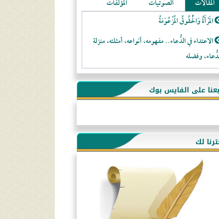
المقالات
الصوتيات
المؤلفات
المَرْأَةُ وَالْحُقُوقُ الْمَزْعُوَمَةُ
الاعتداء في الدُّعاء.. مفهومه، أنواعه، أمثلته، منزلة
دُّعاء، وفضله
لا تتَّبعوا عورات الـمسلمين
بعنا على الفايس بوك
فقه النَّصيحة عند الصَّحابة الكرام رضي الله عنهم
لَا عِزَّةَ إِلَّا بِالإِسْلَامِ
هذه سبيلنا فماذا تنقمون؟!
ترنا لك
أُسُـسُ بَـيْـتِ الـمُسْـلِمِ
التَّعْلِيمُ القُرْآنِي
كلمة إلى إخواني السلفيين في الجزائر