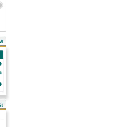
- ال
- ال
- في
ال
-غي
- ال
- كن
- فر
الد
- ال
- رو
- ال
زو
- ألم
- ا
- ال