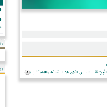
ال
تا
اخ