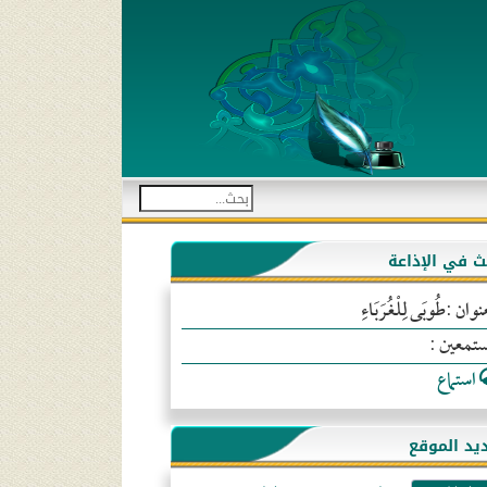
بث في الإذاعة
نوان :طُوبَى لِلْغُرَبَاءِ
ستمعين :
استماع
يد الموقع