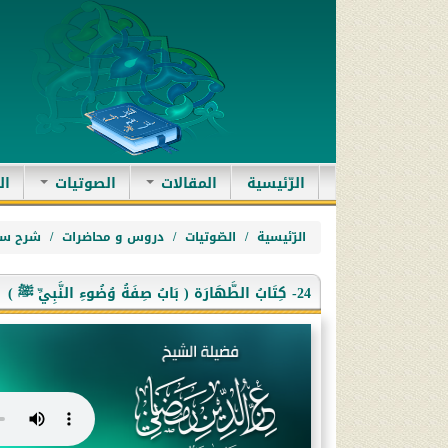
(current)
الرّئيسية
المقالات
الصوتيات
ال
الرّئيسية
الصّوتيات
دروس و محاضرات
شرح سن
24- كِتَابُ الطَّهَارَة ( بَابُ صِفَةُ وُضُوءِ النَّبِيِّ ﷺ )