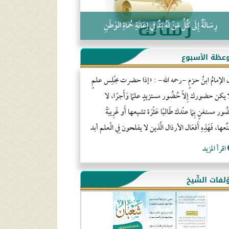
رِسَالَةٌ إِلَى كُلِّ مَنْ لَهُ يَدٌ فِي إِعَانَةِ حُمَاةِ الوَطَنِ
عظة الأسبوع
َ الإمامُ ابنُ حزمٍ -رحمه الله- : «إذا حضرت مجْلِس علمٍ
ا يكن حضورك إِلاّ حُضُور مستزيدٍ علمًا وَأَجرًا، لا
ور مستغنٍ بِمَا عنْدك طَالبًا عَثْرَة تشيعها أَو غَرِيبَةً
ِّعها، فَهَذِهِ أَفعَال الأرذال الَّذين لا يفلحون فِي الْعلم أبد
اقرأ المزيد
لفات الشّيخ