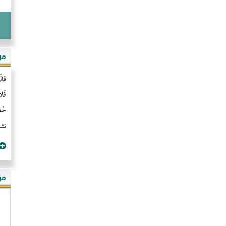
مو
قال
فَل
حُضُ
تشن
مؤ