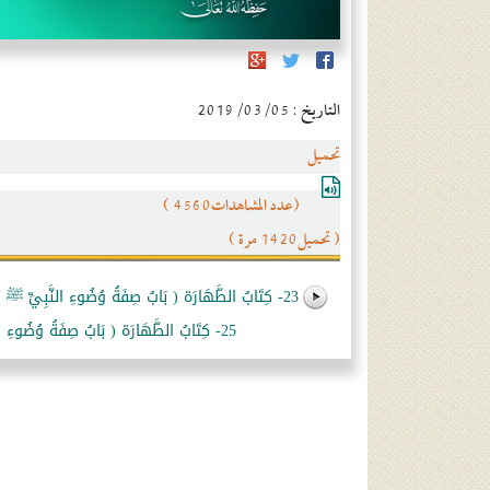
التاريخ : 2019/03/05
تحميل
(عدد المشاهدات4560 )
( تحميل1420 مرة )
23- كِتَابُ الطَّهَارَة ( بَابُ صِفَةُ وُضُوءِ النَّبِيِّ ﷺ )
25- كِتَابُ الطَّهَارَة ( بَابُ صِفَةُ وُضُوءِ النَّبِيِّ ﷺ… بَاب فِي الفَرْقِ بَيْنَ المَضْمَضَة وَالاِسْتِنْشَاقِ)