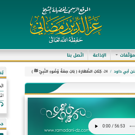
مؤلّفات
الإذاعة
اتّصل بنا
ن أبي داود
24- كِتَابُ الطَّهَارَة ( بَابُ صِفَةُ وُضُوءِ النَّبِيِّ ﷺ )
يُ
الع
الم
جد