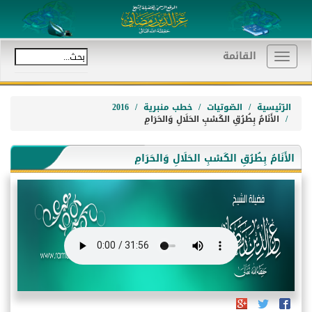
القائمة
Toggle
navigation
الرّئيسية
الصّوتيات
خطب منبرية
2016
الأَنَامُ بِطُرُقِ الكَسْبِ الحَلَالِ وَالحَرَامِ
الأَنَامُ بِطُرُقِ الكَسْبِ الحَلَالِ وَالحَرَامِ