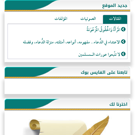
جديد الموقع
المقالات
الصوتيات
المؤلفات
المَرْأَةُ وَالْحُقُوقُ الْمَزْعُوَمَةُ
الاعتداء في الدُّعاء.. مفهومه، أنواعه، أمثلته، منزلة الدُّعاء، وفضله
لا تتَّبعوا عورات الـمسلمين
فقه النَّصيحة عند الصَّحابة الكرام رضي الله عنهم
تابعنا على الفايس بوك
لَا عِزَّةَ إِلَّا بِالإِسْلَامِ
هذه سبيلنا فماذا تنقمون؟!
أُسُـسُ بَـيْـتِ الـمُسْـلِمِ
اخترنا لك
التَّعْلِيمُ القُرْآنِي
كلمة إلى إخواني السلفيين في الجزائر