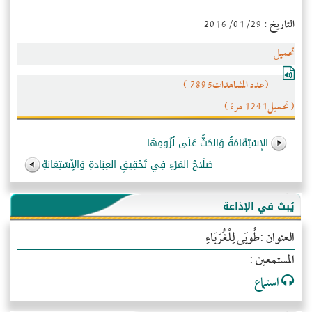
التاريخ : 2016/01/29
تحميل
(عدد المشاهدات7895 )
( تحميل1241 مرة )
الإِسْتِقَامَةُ وَالحَثُّ عَلَى لُزُومِهَا
صَلَاحُ المَرْءِ فِي تَحْقِيقِ العِبَادةِ وَالإْسْتِعَانةِ
يُبث في الإذاعة
العنوان :طُوبَى لِلْغُرَبَاءِ
المستمعين :
استماع