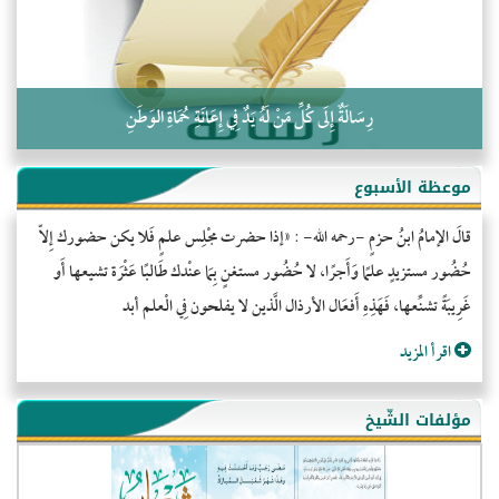
رِسَالَةٌ إِلَى كُلِّ مَنْ لَهُ يَدٌ فِي إِعَانَةِ حُمَاةِ الوَطَنِ
موعظة الأسبوع
قالَ الإمامُ ابنُ حزمٍ -رحمه الله- : «إذا حضرت مجْلِس علمٍ فَلا يكن حضورك إِلاّ
حُضُور مستزيدٍ علمًا وَأَجرًا، لا حُضُور مستغنٍ بِمَا عنْدك طَالبًا عَثْرَة تشيعها أَو
غَرِيبَةً تشنِّعها، فَهَذِهِ أَفعَال الأرذال الَّذين لا يفلحون فِي الْعلم أبد
اقرأ المزيد
مؤلفات الشّيخ