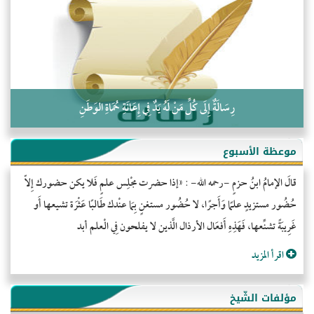
كلمة إلى إخواني السلفيين في الجزائر
رِسَالَةٌ إِلَى كُلِّ مَنْ لَهُ يَدٌ فِي إِعَانَةِ حُمَاةِ الوَطَنِ
موعظة الأسبوع
قالَ الإمامُ ابنُ حزمٍ -رحمه الله- : «إذا حضرت مجْلِس علمٍ فَلا يكن حضورك إِلاّ
حُضُور مستزيدٍ علمًا وَأَجرًا، لا حُضُور مستغنٍ بِمَا عنْدك طَالبًا عَثْرَة تشيعها أَو
غَرِيبَةً تشنِّعها، فَهَذِهِ أَفعَال الأرذال الَّذين لا يفلحون فِي الْعلم أبد
اقرأ المزيد
مؤلفات الشّيخ