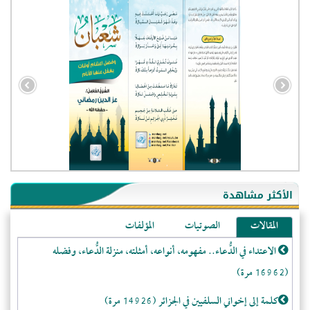
- الجزائر (94605)
- الولايات المتحدة (72412)
- فيتنام (21564)
الأكثر مشاهدة
-غير معروف (21316)
المقالات
الصوتيات
المؤلفات
- الصين (10629)
الاعتداء في الدُّعاء.. مفهومه، أنواعه، أمثلته، منزلة الدُّعاء، وفضله
- كندا (10287)
(16962 مرة)
- فرنسا (9145)
- روسيا (5536)
كلمة إلى إخواني السلفيين في الجزائر (14926 مرة)