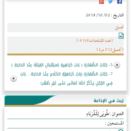
التاريخ : 2018/10/02
تحميل
(عدد المشاهدات4156 )
( تحميل912 مرة )
5- كِتَابُ الطَّهَارَةِ ( بَابُ كَرَاهِيةِ اِسْتِقْبَالِ القِبْلَة عِنْدَ الحَاجَةِ )
7- كِتَابُ الطَّهَارَةِ (بَابُ كَرَاهِيّةِ الكَلَامِ عِنْدَ الحَاجَة... بَابُ
فِي الرَّجُلِ يَذْكُرُ اللهَ تَعَالَى عَلَى غَيْرِ طُهْر)
يُبث في الإذاعة
العنوان :طُوبَى لِلْغُرَبَاءِ
المستمعين :