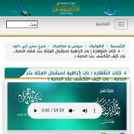
القائمة
Toggle
navigation
الرّئيسية
الصّوتيات
دروس و محاضرات
شرح سنن أبي داود
6- كِتَابُ الطَّهَارَةِ ( بَابُ كَرَاهِيةِ اِسْتِقْبَالِ القِبْلَة عِنْدَ قَضًاءِ الحَاجَة...
بَابُ كَيْفَ التَّكَشُّف عِنْدَ الحَاجَة )
6- كِتَابُ الطَّهَارَةِ ( بَابُ كَرَاهِيةِ اِسْتِقْبَالِ القِبْلَة عِنْدَ قَضًاءِ
الحَاجَة... بَابُ كَيْفَ التَّكَشُّف عِنْدَ الحَاجَة )