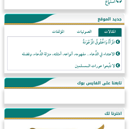
استماع
جديد الموقع
المقالات
الصوتيات
المؤلفات
المَرْأَةُ وَالْحُقُوقُ الْمَزْعُوَمَةُ
الاعتداء في الدُّعاء.. مفهومه، أنواعه، أمثلته، منزلة الدُّعاء، وفضله
لا تتَّبعوا عورات الـمسلمين
فقه النَّصيحة عند الصَّحابة الكرام رضي الله عنهم
تابعنا على الفايس بوك
لَا عِزَّةَ إِلَّا بِالإِسْلَامِ
هذه سبيلنا فماذا تنقمون؟!
أُسُـسُ بَـيْـتِ الـمُسْـلِمِ
اخترنا لك
التَّعْلِيمُ القُرْآنِي