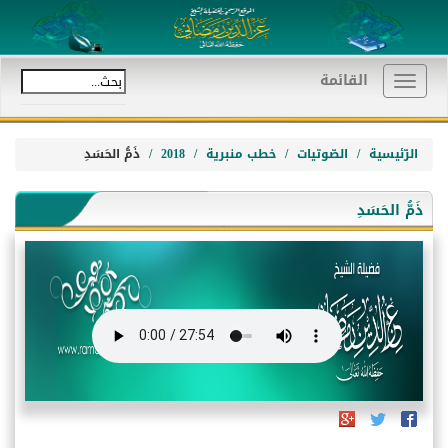
القائمة
Toggle
navigation
الرّئيسية
الصّوتيات
خطب منبرية
2018
ذَمُّ الحَسَدِ
ذَمُّ الحَسَدِ