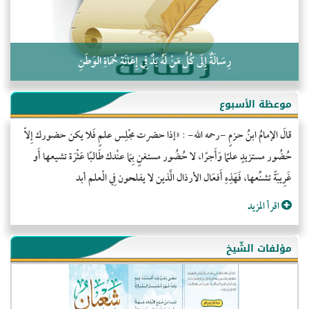
رِسَالَةٌ إِلَى كُلِّ مَنْ لَهُ يَدٌ فِي إِعَانَةِ حُمَاةِ الوَطَنِ
موعظة الأسبوع
قالَ الإمامُ ابنُ حزمٍ -رحمه الله- : «إذا حضرت مجْلِس علمٍ فَلا يكن حضورك إِلاّ
حُضُور مستزيدٍ علمًا وَأَجرًا، لا حُضُور مستغنٍ بِمَا عنْدك طَالبًا عَثْرَة تشيعها أَو
غَرِيبَةً تشنِّعها، فَهَذِهِ أَفعَال الأرذال الَّذين لا يفلحون فِي الْعلم أبد
اقرأ المزيد
مؤلفات الشّيخ