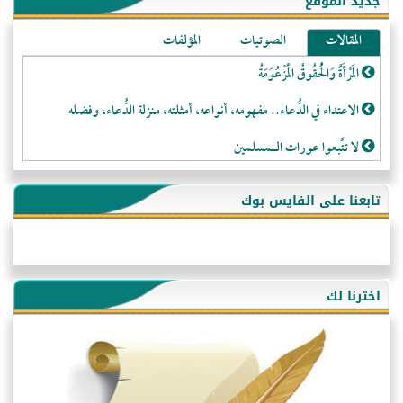
جديد الموقع
المقالات
الصوتيات
المؤلفات
المَرْأَةُ وَالْحُقُوقُ الْمَزْعُوَمَةُ
الاعتداء في الدُّعاء.. مفهومه، أنواعه، أمثلته، منزلة الدُّعاء، وفضله
لا تتَّبعوا عورات الـمسلمين
فقه النَّصيحة عند الصَّحابة الكرام رضي الله عنهم
تابعنا على الفايس بوك
لَا عِزَّةَ إِلَّا بِالإِسْلَامِ
هذه سبيلنا فماذا تنقمون؟!
أُسُـسُ بَـيْـتِ الـمُسْـلِمِ
اخترنا لك
التَّعْلِيمُ القُرْآنِي
كلمة إلى إخواني السلفيين في الجزائر