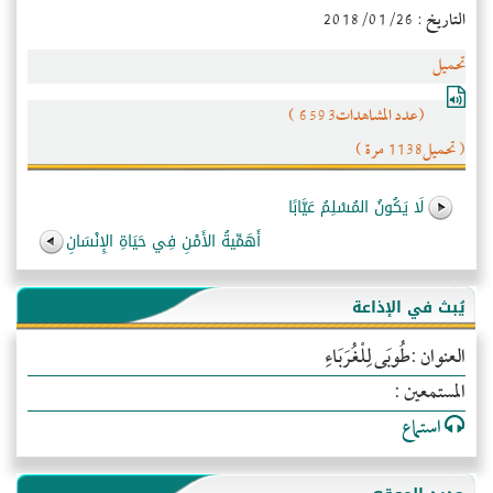
التاريخ : 2018/01/26
تحميل
(عدد المشاهدات6593 )
( تحميل1138 مرة )
لَا يَكُونُ المُسْلِمُ عَيَّابًا
أَهَمِّيةُ الأَمْنِ فِي حَيَاةِ الإِنْسَانِ
يُبث في الإذاعة
العنوان :طُوبَى لِلْغُرَبَاءِ
المستمعين :
استماع