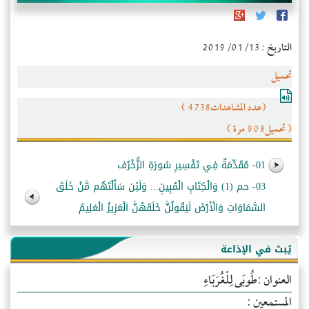
التاريخ : 2019/01/13
تحميل
(عدد المشاهدات4738 )
( تحميل908 مرة )
01- مُقَدِّمَةٌ فِي تَفْسِيرِ سُورَةِ الزُّخْرُف
03- حم (1) وَالْكِتَابِ الْمُبِينِ... وَلَئِن سَأَلْتَهُم مَّنْ خَلَقَ
السَّمَاوَاتِ وَالْأَرْضَ لَيَقُولُنَّ خَلَقَهُنَّ الْعَزِيزُ الْعَلِيمُ
يُبث في الإذاعة
العنوان :طُوبَى لِلْغُرَبَاءِ
المستمعين :