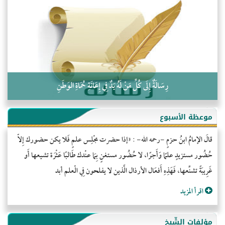
التَّعْلِيمُ القُرْآنِي
كلمة إلى إخواني السلفيين في الجزائر
رِسَالَةٌ إِلَى كُلِّ مَنْ لَهُ يَدٌ فِي إِعَانَةِ حُمَاةِ الوَطَنِ
موعظة الأسبوع
قالَ الإمامُ ابنُ حزمٍ -رحمه الله- : «إذا حضرت مجْلِس علمٍ فَلا يكن حضورك إِلاّ
حُضُور مستزيدٍ علمًا وَأَجرًا، لا حُضُور مستغنٍ بِمَا عنْدك طَالبًا عَثْرَة تشيعها أَو
غَرِيبَةً تشنِّعها، فَهَذِهِ أَفعَال الأرذال الَّذين لا يفلحون فِي الْعلم أبد
اقرأ المزيد
مؤلفات الشّيخ