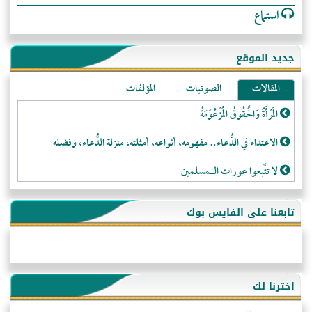
استماع
جديد الموقع
المقالات
الصوتيات
المؤلفات
المَرْأَةُ وَالْحُقُوقُ الْمَزْعُوَمَةُ
الاعتداء في الدُّعاء.. مفهومه، أنواعه، أمثلته، منزلة الدُّعاء، وفضله
لا تتَّبعوا عورات الـمسلمين
فقه النَّصيحة عند الصَّحابة الكرام رضي الله عنهم
تابعنا على الفايس بوك
لَا عِزَّةَ إِلَّا بِالإِسْلَامِ
هذه سبيلنا فماذا تنقمون؟!
أُسُـسُ بَـيْـتِ الـمُسْـلِمِ
اخترنا لك