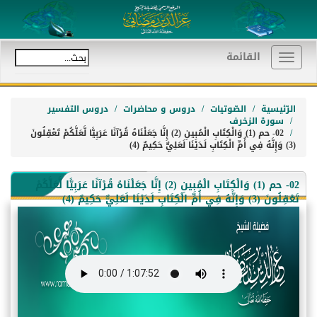
القائمة
Toggle
navigation
الرّئيسية
الصّوتيات
دروس و محاضرات
دروس التفسير
سورة الزخرف
02- حم (1) وَالْكِتَابِ الْمُبِينِ (2) إِنَّا جَعَلْنَاهُ قُرْآنًا عَرَبِيًّا لَّعَلَّكُمْ تَعْقِلُونَ
(3) وَإِنَّهُ فِي أُمِّ الْكِتَابِ لَدَيْنَا لَعَلِيٌّ حَكِيمٌ (4)
02- حم (1) وَالْكِتَابِ الْمُبِينِ (2) إِنَّا جَعَلْنَاهُ قُرْآنًا عَرَبِيًّا لَّعَلَّكُمْ
تَعْقِلُونَ (3) وَإِنَّهُ فِي أُمِّ الْكِتَابِ لَدَيْنَا لَعَلِيٌّ حَكِيمٌ (4)