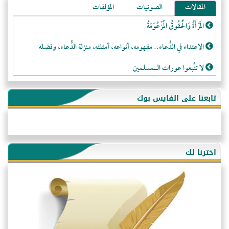
المقالات
الصوتيات
المؤلفات
المَرْأَةُ وَالْحُقُوقُ الْمَزْعُوَمَةُ
الاعتداء في الدُّعاء.. مفهومه، أنواعه، أمثلته، منزلة الدُّعاء، وفضله
لا تتَّبعوا عورات الـمسلمين
فقه النَّصيحة عند الصَّحابة الكرام رضي الله عنهم
تابعنا على الفايس بوك
لَا عِزَّةَ إِلَّا بِالإِسْلَامِ
هذه سبيلنا فماذا تنقمون؟!
أُسُـسُ بَـيْـتِ الـمُسْـلِمِ
اخترنا لك
التَّعْلِيمُ القُرْآنِي
كلمة إلى إخواني السلفيين في الجزائر