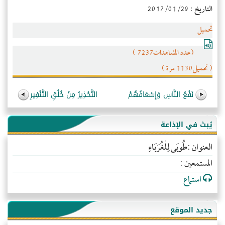
التاريخ : 2017/01/29
تحميل
(عدد المشاهدات7237 )
( تحميل1130 مرة )
نَفْعُ النَّاسِ وَإِسْعَافُهُمْ
التَّحْذِيرُ مِنْ خُلُقِ التَّنْفِيرِ
يُبث في الإذاعة
العنوان :طُوبَى لِلْغُرَبَاءِ
المستمعين :
استماع
جديد الموقع