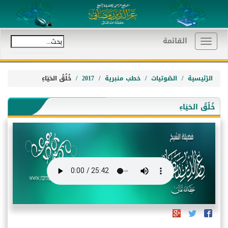
القائمة
Toggle
navigation
الرّئيسية
الصّوتيات
خطب منبرية
2017
خُلُقُ الحَيَاءِ
خُلُقُ الحَيَاءِ