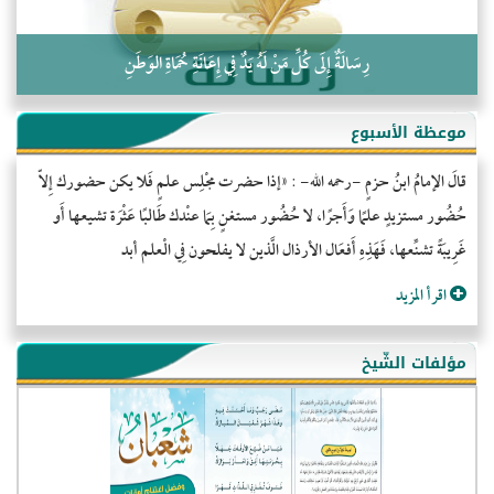
رِسَالَةٌ إِلَى كُلِّ مَنْ لَهُ يَدٌ فِي إِعَانَةِ حُمَاةِ الوَطَنِ
موعظة الأسبوع
قالَ الإمامُ ابنُ حزمٍ -رحمه الله- : «إذا حضرت مجْلِس علمٍ فَلا يكن حضورك إِلاّ
حُضُور مستزيدٍ علمًا وَأَجرًا، لا حُضُور مستغنٍ بِمَا عنْدك طَالبًا عَثْرَة تشيعها أَو
غَرِيبَةً تشنِّعها، فَهَذِهِ أَفعَال الأرذال الَّذين لا يفلحون فِي الْعلم أبد
اقرأ المزيد
مؤلفات الشّيخ