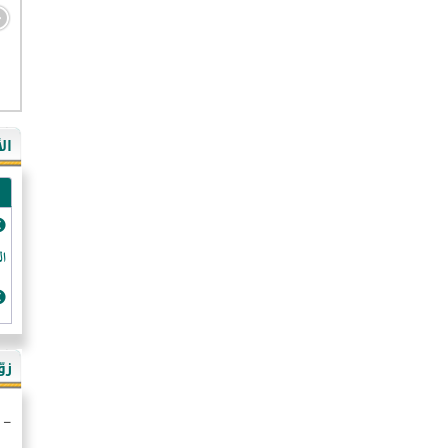
- ال
- ال
- في
ال
-غي
- ال
- كن
- فر
الد
- ال
- رو
- ال
زو
- ألم
- ا
- ال