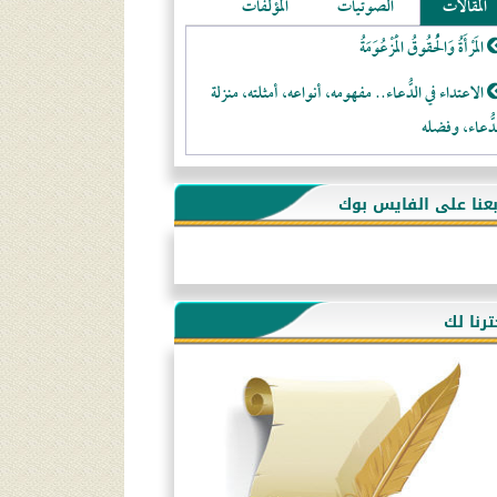
المقالات
الصوتيات
المؤلفات
المَرْأَةُ وَالْحُقُوقُ الْمَزْعُوَمَةُ
الاعتداء في الدُّعاء.. مفهومه، أنواعه، أمثلته، منزلة
دُّعاء، وفضله
لا تتَّبعوا عورات الـمسلمين
بعنا على الفايس بوك
فقه النَّصيحة عند الصَّحابة الكرام رضي الله عنهم
لَا عِزَّةَ إِلَّا بِالإِسْلَامِ
هذه سبيلنا فماذا تنقمون؟!
ترنا لك
أُسُـسُ بَـيْـتِ الـمُسْـلِمِ
التَّعْلِيمُ القُرْآنِي
كلمة إلى إخواني السلفيين في الجزائر