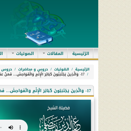
(current)
الرّئيسية
المقالات
الصوتيات
ال
الرّئيسية
الصّوتيات
دروس و محاضرات
دروس ا
17- وَالَّذِينَ يَجْتَنِبُونَ كَبَائِرَ الْإِثْمِ وَالْفَوَاحِشَ… فَمَنْ عَفَا وَأَصْلَحَ فَأَجْرُهُ عَلَى اللَّهِ إِنَّهُ لَا يُحِبُّ الظَّالِمِينَ
17- وَالَّذِينَ يَجْتَنِبُونَ كَبَائِرَ الْإِثْمِ وَالْفَوَاحِشَ… فَمَنْ عَفَا وَأَصْلَحَ فَأَجْرُهُ عَلَى اللَّهِ إِنَّهُ لَا يُحِبُّ الظَّالِمِينَ