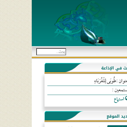
بث في الإذاعة
نوان :طُوبَى لِلْغُرَبَاءِ
ستمعين :
استماع
يد الموقع