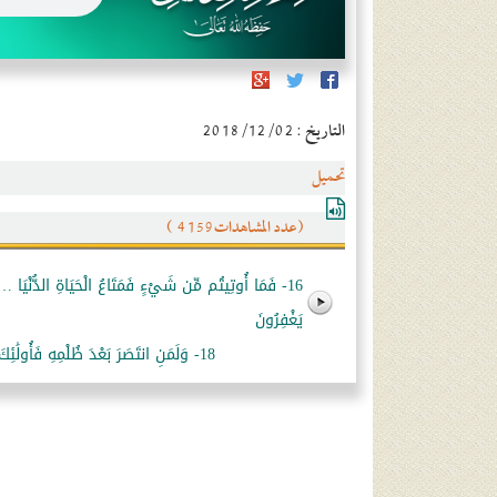
التاريخ : 2018/12/02
تحميل
(عدد المشاهدات4159 )
16- فَمَا أُوتِيتُم مِّن شَيْءٍ فَمَتَاعُ الْحَيَاةِ الدُّنْيَا …و
يَغْفِرُونَ
18- وَلَمَنِ انتَصَرَ بَعْدَ ظُلْمِهِ فَأُولَٰئِكَ مَا عَلَيْهِم مِّن سَبِيلٍ…أَلَا إِنَّ الظَّالِمِينَ فِي عَذَابٍ مُّقِيمٍ