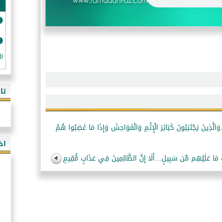
ال
تا
َالَّذِينَ يَجْتَنِبُونَ كَبَائِرَ الْإِثْمِ وَالْفَوَاحِشَ وَإِذَا مَا غَضِبُوا هُمْ
اخ