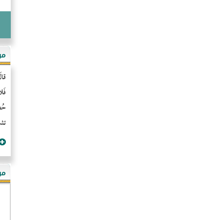
مو
قال
فَل
حُضُ
تشن
مؤ