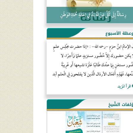
رِسَالَةٌ إِلَى كُلِّ مَنْ لَهُ يَدٌ فِي إِعَانَةِ حُمَاةِ الوَطَنِ
عظة الأسبوع
َ الإمامُ ابنُ حزمٍ -رحمه الله- : «إذا حضرت مجْلِس علمٍ
ا يكن حضورك إِلاّ حُضُور مستزيدٍ علمًا وَأَجرًا، لا
ور مستغنٍ بِمَا عنْدك طَالبًا عَثْرَة تشيعها أَو غَرِيبَةً
ِّعها، فَهَذِهِ أَفعَال الأرذال الَّذين لا يفلحون فِي الْعلم أبد
اقرأ المزيد
لفات الشّيخ