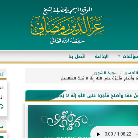
مؤلّفات
الإذاعة
اتّصل بنا
لتفسير
سورة الشورى
يُ
الع
الم
جد