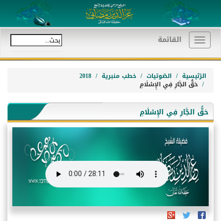
القائمة
Toggle
navigation
الرّئيسية
الصّوتيات
خطب منبرية
2018
حَقُّ الجَّارِ فِي الإِسْلَامِ
حَقُّ الجَّارِ فِي الإِسْلَامِ