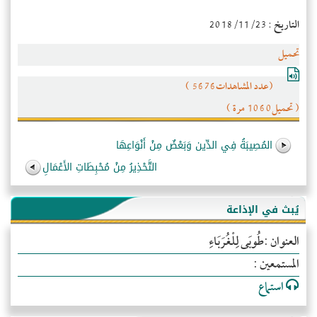
التاريخ : 2018/11/23
تحميل
(عدد المشاهدات5676 )
( تحميل1060 مرة )
المُصِيبَةُ فِي الدِّين وَبَعْضٌ مِنْ أَنْوَاعِهَا
التَّحْذِيرُ مِنْ مُحْبِطَاتِ الأَعْمَالِ
يُبث في الإذاعة
العنوان :طُوبَى لِلْغُرَبَاءِ
المستمعين :
استماع