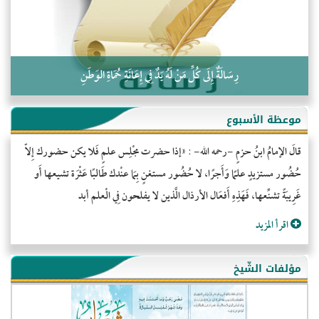
رِسَالَةٌ إِلَى كُلِّ مَنْ لَهُ يَدٌ فِي إِعَانَةِ حُمَاةِ الوَطَنِ
موعظة الأسبوع
قالَ الإمامُ ابنُ حزمٍ -رحمه الله- : «إذا حضرت مجْلِس علمٍ فَلا يكن حضورك إِلاّ
حُضُور مستزيدٍ علمًا وَأَجرًا، لا حُضُور مستغنٍ بِمَا عنْدك طَالبًا عَثْرَة تشيعها أَو
غَرِيبَةً تشنِّعها، فَهَذِهِ أَفعَال الأرذال الَّذين لا يفلحون فِي الْعلم أبد
اقرأ المزيد
مؤلفات الشّيخ