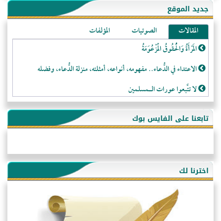
جديد الموقع
المقالات
الصوتيات
المؤلفات
المَرْأَةُ وَالْحُقُوقُ الْمَزْعُوَمَةُ
الاعتداء في الدُّعاء.. مفهومه، أنواعه، أمثلته، منزلة الدُّعاء، وفضله
لا تتَّبعوا عورات الـمسلمين
فقه النَّصيحة عند الصَّحابة الكرام رضي الله عنهم
تابعنا على الفايس بوك
لَا عِزَّةَ إِلَّا بِالإِسْلَامِ
هذه سبيلنا فماذا تنقمون؟!
أُسُـسُ بَـيْـتِ الـمُسْـلِمِ
اخترنا لك
التَّعْلِيمُ القُرْآنِي
كلمة إلى إخواني السلفيين في الجزائر