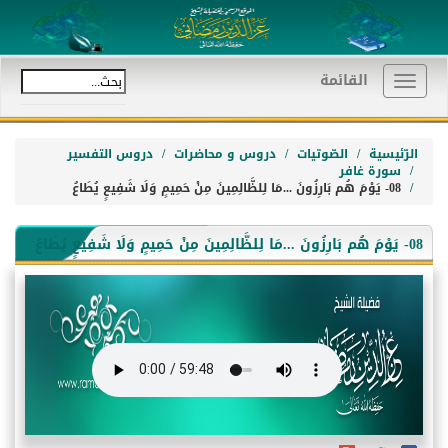
القائمة
Toggle
navigation
الرّئيسية
الصّوتيات
دروس و محاضرات
دروس التفسير
سورة غافر
08- يَوْمَ هُم بَارِزُونَ ...مَا لِلظَّالِمِينَ مِنْ حَمِيمٍ وَلَا شَفِيعٍ يُطَاعُ
08- يَوْمَ هُم بَارِزُونَ ...مَا لِلظَّالِمِينَ مِنْ حَمِيمٍ وَلَا شَفِيعٍ يُطَاعُ