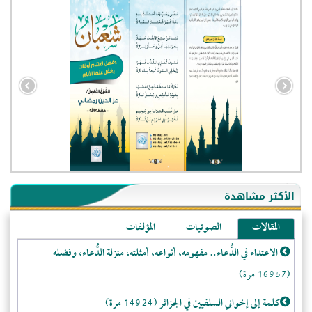
- الجزائر (94591)
- الولايات المتحدة (72022)
- فيتنام (21429)
الأكثر مشاهدة
-غير معروف (20861)
المقالات
الصوتيات
المؤلفات
- الصين (10585)
- كندا (10224)
الاعتداء في الدُّعاء.. مفهومه، أنواعه، أمثلته، منزلة الدُّعاء، وفضله
- فرنسا (9078)
(16957 مرة)
- المملكة المتحدة (5469)
كلمة إلى إخواني السلفيين في الجزائر (14924 مرة)