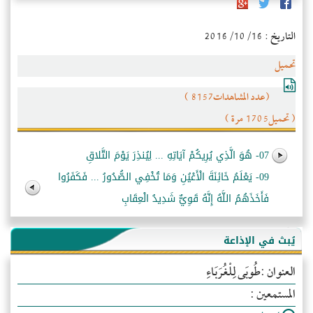
التاريخ : 2016/10/16
تحميل
(عدد المشاهدات8157 )
( تحميل1705 مرة )
07- هُوَ الَّذِي يُرِيكُمْ آيَاتِهِ ... لِيُنذِرَ يَوْمَ التَّلاقِ
09- يَعْلَمُ خَائِنَةَ الْأَعْيُنِ وَمَا تُخْفِي الصُّدُورُ ... فَكَفَرُوا
فَأَخَذَهُمُ اللَّهُ إِنَّهُ قَوِيٌّ شَدِيدُ الْعِقَابِ
يُبث في الإذاعة
العنوان :طُوبَى لِلْغُرَبَاءِ
المستمعين :