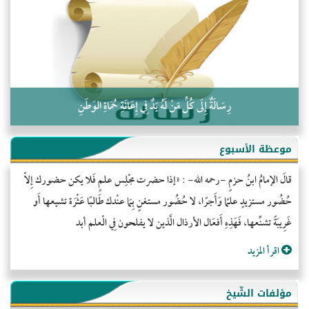
كلمة إلى إخواني السلفيين في الجزائر
رِسَالَةٌ إِلَى كُلِّ مَنْ لَهُ يَدٌ فِي إِعَانَةِ حُمَاةِ الوَطَنِ
موعظة الأسبوع
قالَ الإمامُ ابنُ حزمٍ -رحمه الله- : «إذا حضرت مجْلِس علمٍ فَلا يكن حضورك إِلاّ
حُضُور مستزيدٍ علمًا وَأَجرًا، لا حُضُور مستغنٍ بِمَا عنْدك طَالبًا عَثْرَة تشيعها أَو
غَرِيبَةً تشنِّعها، فَهَذِهِ أَفعَال الأرذال الَّذين لا يفلحون فِي الْعلم أبد
اقرأ المزيد
مؤلفات الشّيخ