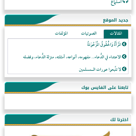
استماع
جديد الموقع
المقالات
الصوتيات
المؤلفات
المَرْأَةُ وَالْحُقُوقُ الْمَزْعُوَمَةُ
الاعتداء في الدُّعاء.. مفهومه، أنواعه، أمثلته، منزلة الدُّعاء، وفضله
لا تتَّبعوا عورات الـمسلمين
فقه النَّصيحة عند الصَّحابة الكرام رضي الله عنهم
تابعنا على الفايس بوك
لَا عِزَّةَ إِلَّا بِالإِسْلَامِ
هذه سبيلنا فماذا تنقمون؟!
أُسُـسُ بَـيْـتِ الـمُسْـلِمِ
اخترنا لك
التَّعْلِيمُ القُرْآنِي