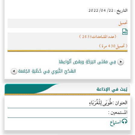
التاريخ : 2022/04/22
تحميل
(عدد المشاهدات2635 )
( تحميل430 مرة )
فِي مَعْنَى البَرَكَةِ وَبَعْضِ أَنْوَاعِهَا
الهَدْيُ النَّبَوِي فِي خُطْبَةِ الجُمُعَة
يُبث في الإذاعة
العنوان :طُوبَى لِلْغُرَبَاءِ
المستمعين :
استماع