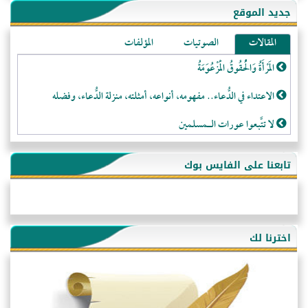
جديد الموقع
المقالات
الصوتيات
المؤلفات
المَرْأَةُ وَالْحُقُوقُ الْمَزْعُوَمَةُ
الاعتداء في الدُّعاء.. مفهومه، أنواعه، أمثلته، منزلة الدُّعاء، وفضله
لا تتَّبعوا عورات الـمسلمين
فقه النَّصيحة عند الصَّحابة الكرام رضي الله عنهم
تابعنا على الفايس بوك
لَا عِزَّةَ إِلَّا بِالإِسْلَامِ
هذه سبيلنا فماذا تنقمون؟!
أُسُـسُ بَـيْـتِ الـمُسْـلِمِ
اخترنا لك
التَّعْلِيمُ القُرْآنِي
كلمة إلى إخواني السلفيين في الجزائر