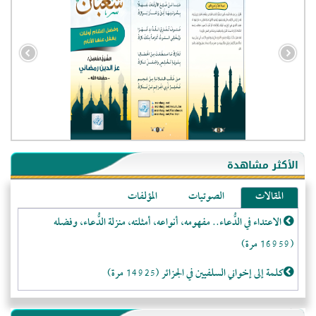
- الجزائر (94601)
- الولايات المتحدة (72273)
- فيتنام (21503)
الأكثر مشاهدة
-غير معروف (21147)
المقالات
الصوتيات
المؤلفات
- الصين (10602)
الاعتداء في الدُّعاء.. مفهومه، أنواعه، أمثلته، منزلة الدُّعاء، وفضله
- كندا (10255)
(16959 مرة)
- فرنسا (9110)
- المملكة المتحدة (5500)
كلمة إلى إخواني السلفيين في الجزائر (14925 مرة)
- روسيا (5500)
لا تتَّبعوا عورات الـمسلمين (13373 مرة)
- الأرجنتين (5075)