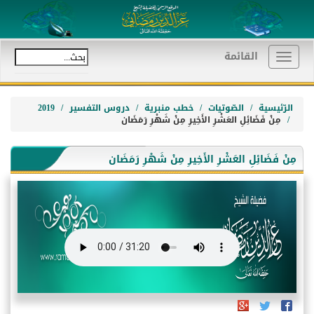
القائمة
Toggle
navigation
الرّئيسية
الصّوتيات
خطب منبرية
دروس التفسير
2019
مِنْ فَضَائِلِ العَشْرِ الأَخِيرِ مِنْ شَهْرِ رَمَضَان
مِنْ فَضَائِلِ العَشْرِ الأَخِيرِ مِنْ شَهْرِ رَمَضَان