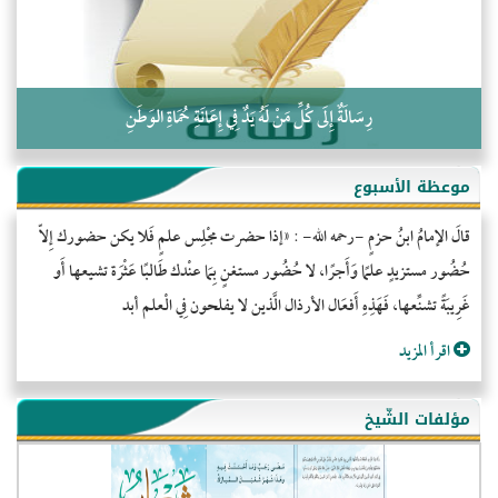
رِسَالَةٌ إِلَى كُلِّ مَنْ لَهُ يَدٌ فِي إِعَانَةِ حُمَاةِ الوَطَنِ
موعظة الأسبوع
قالَ الإمامُ ابنُ حزمٍ -رحمه الله- : «إذا حضرت مجْلِس علمٍ فَلا يكن حضورك إِلاّ
حُضُور مستزيدٍ علمًا وَأَجرًا، لا حُضُور مستغنٍ بِمَا عنْدك طَالبًا عَثْرَة تشيعها أَو
غَرِيبَةً تشنِّعها، فَهَذِهِ أَفعَال الأرذال الَّذين لا يفلحون فِي الْعلم أبد
اقرأ المزيد
مؤلفات الشّيخ