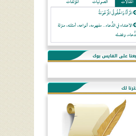
المقالات
الصوتيات
المؤلفات
المَرْأَةُ وَالْحُقُوقُ الْمَزْعُوَمَةُ
الاعتداء في الدُّعاء.. مفهومه، أنواعه، أمثلته، منزلة
دُّعاء، وفضله
لا تتَّبعوا عورات الـمسلمين
بعنا على الفايس بوك
فقه النَّصيحة عند الصَّحابة الكرام رضي الله عنهم
لَا عِزَّةَ إِلَّا بِالإِسْلَامِ
هذه سبيلنا فماذا تنقمون؟!
ترنا لك
أُسُـسُ بَـيْـتِ الـمُسْـلِمِ
التَّعْلِيمُ القُرْآنِي
كلمة إلى إخواني السلفيين في الجزائر