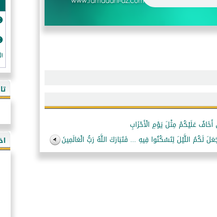
ال
تا
َعَلَ لَكُمُ اللَّيْلَ لِتَسْكُنُوا فِيهِ ... فَتَبَارَكَ اللَّهُ رَبُّ الْعَالَمِينَ
اخ