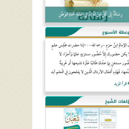
رِسَالَةٌ إِلَى كُلِّ مَنْ لَهُ يَدٌ فِي إِعَانَةِ حُمَاةِ الوَطَنِ
عظة الأسبوع
َ الإمامُ ابنُ حزمٍ -رحمه الله- : «إذا حضرت مجْلِس علمٍ
ا يكن حضورك إِلاّ حُضُور مستزيدٍ علمًا وَأَجرًا، لا
ور مستغنٍ بِمَا عنْدك طَالبًا عَثْرَة تشيعها أَو غَرِيبَةً
ِّعها، فَهَذِهِ أَفعَال الأرذال الَّذين لا يفلحون فِي الْعلم أبد
اقرأ المزيد
لفات الشّيخ