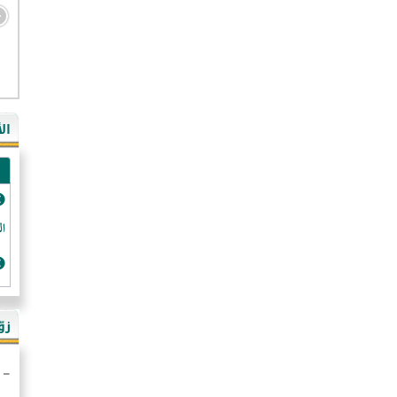
- ال
- ال
- في
ال
-غي
- ال
- كن
- فر
الد
- ال
- رو
- ال
زو
- ألم
- ا
- ال