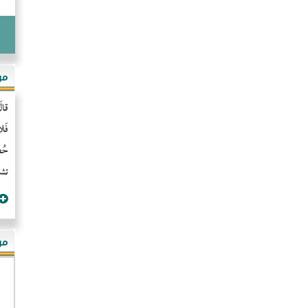
مو
قال
فَل
حُضُ
تشن
مؤ