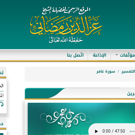
مؤلّفات
الإذاعة
اتّصل بنا
لتفسير
سورة غافر
يُ
الع
رِينَ
الم
جد