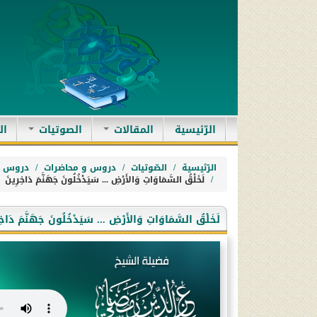
(current)
الرّئيسية
المقالات
الصوتيات
ال
الرّئيسية
الصّوتيات
دروس و محاضرات
دروس ا
لَخَلْقُ السَّمَاوَاتِ وَالأَرْضِ ... سَيَدْخُلُونَ جَهَنَّمَ دَاخِرِينَ
لَخَلْقُ السَّمَاوَاتِ وَالأَرْضِ ... سَيَدْخُلُونَ جَهَنَّمَ دَاخِ