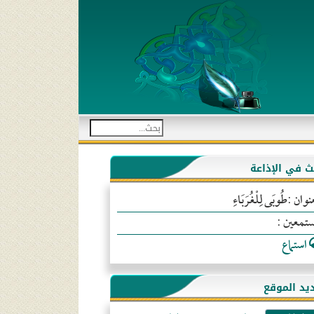
بث في الإذاعة
نوان :طُوبَى لِلْغُرَبَاءِ
ستمعين :
استماع
يد الموقع