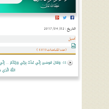
التاريخ : 2017/04/02
تحميل
(عدد المشاهدات6819 )
11- وَقَالَ مُوسَىٰ إِنِّي عُذْتُ بِرَبِّي وَرَبِّكُمْ ... إِنِّي أَخَافُ عَلَيْكُمْ مِثْلَ يَوْمِ الْأَحْزَابِ
اللَّهُ الَّذِي ج