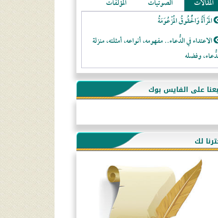
المقالات
الصوتيات
المؤلفات
المَرْأَةُ وَالْحُقُوقُ الْمَزْعُوَمَةُ
الاعتداء في الدُّعاء.. مفهومه، أنواعه، أمثلته، منزلة
دُّعاء، وفضله
لا تتَّبعوا عورات الـمسلمين
بعنا على الفايس بوك
فقه النَّصيحة عند الصَّحابة الكرام رضي الله عنهم
لَا عِزَّةَ إِلَّا بِالإِسْلَامِ
هذه سبيلنا فماذا تنقمون؟!
ترنا لك
أُسُـسُ بَـيْـتِ الـمُسْـلِمِ
التَّعْلِيمُ القُرْآنِي
كلمة إلى إخواني السلفيين في الجزائر