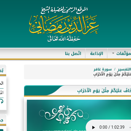
مؤلّفات
الإذاعة
اتّصل بنا
لتفسير
سورة غافر
يُ
الع
الم
جد