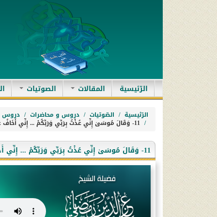
(current)
الرّئيسية
المقالات
الصوتيات
ال
الرّئيسية
الصّوتيات
دروس و محاضرات
دروس ا
11- وَقَالَ مُوسَىٰ إِنِّي عُذْتُ بِرَبِّي وَرَبِّكُمْ ... إِنِّي أَخَافُ عَلَيْكُمْ مِثْلَ يَوْمِ الْأَحْزَابِ
11- وَقَالَ مُوسَىٰ إِنِّي عُذْتُ بِرَبِّي وَرَبِّكُمْ ... إِنِّي أَخَافُ عَلَيْكُمْ مِثْلَ يَوْمِ الْأَحْزَابِ