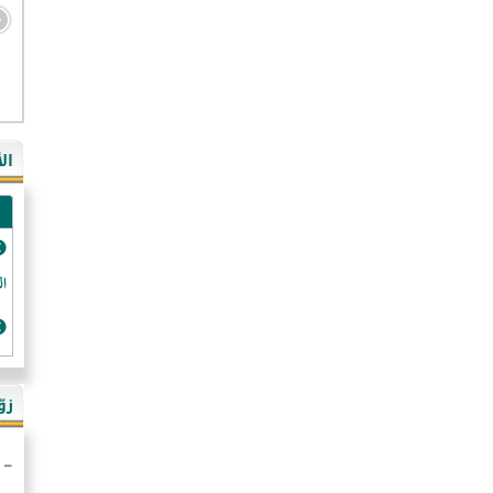
- ال
- ال
- في
ال
-غي
- ال
- كن
- فر
الد
- ال
- رو
- ال
زو
- ألم
- ا
- ال