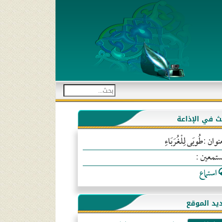
بث في الإذاعة
نوان :طُوبَى لِلْغُرَبَاءِ
ستمعين :
استماع
يد الموقع