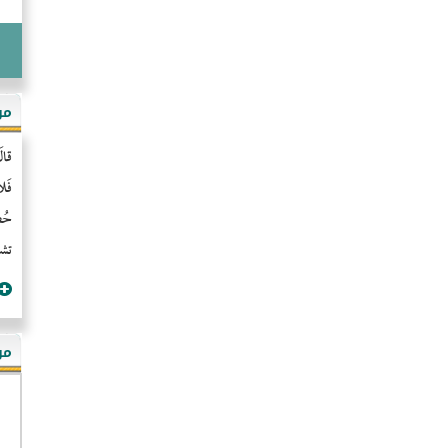
مو
قال
فَل
حُضُ
تشن
مؤ