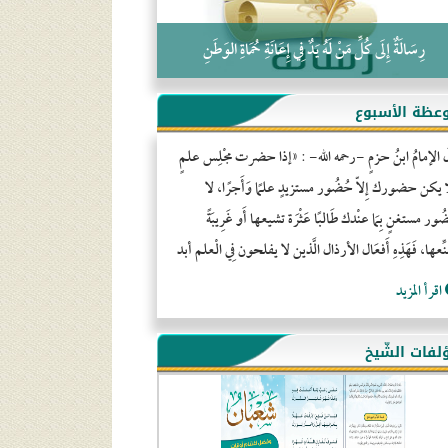
رِسَالَةٌ إِلَى كُلِّ مَنْ لَهُ يَدٌ فِي إِعَانَةِ حُمَاةِ الوَطَنِ
عظة الأسبوع
َ الإمامُ ابنُ حزمٍ -رحمه الله- : «إذا حضرت مجْلِس علمٍ
ا يكن حضورك إِلاّ حُضُور مستزيدٍ علمًا وَأَجرًا، لا
ور مستغنٍ بِمَا عنْدك طَالبًا عَثْرَة تشيعها أَو غَرِيبَةً
ِّعها، فَهَذِهِ أَفعَال الأرذال الَّذين لا يفلحون فِي الْعلم أبد
اقرأ المزيد
لفات الشّيخ