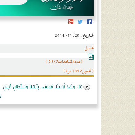
التاريخ : 2016/11/20
تحميل
(عدد المشاهدات9357 )
( تحميل1892 مرة )
10- وَلَقَدْ أَرْسَلْنَا مُوسَى بِآيَاتِنَا وَسُلْطَانٍ مُّبِينٍ ... أَوْ أَن يُظْهِرَ فِي الأَرْضِ الْفَسَادَ
ت