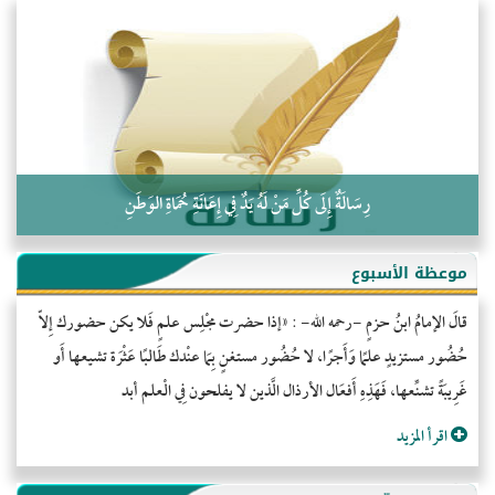
التَّعْلِيمُ القُرْآنِي
كلمة إلى إخواني السلفيين في الجزائر
رِسَالَةٌ إِلَى كُلِّ مَنْ لَهُ يَدٌ فِي إِعَانَةِ حُمَاةِ الوَطَنِ
موعظة الأسبوع
قالَ الإمامُ ابنُ حزمٍ -رحمه الله- : «إذا حضرت مجْلِس علمٍ فَلا يكن حضورك إِلاّ
حُضُور مستزيدٍ علمًا وَأَجرًا، لا حُضُور مستغنٍ بِمَا عنْدك طَالبًا عَثْرَة تشيعها أَو
غَرِيبَةً تشنِّعها، فَهَذِهِ أَفعَال الأرذال الَّذين لا يفلحون فِي الْعلم أبد
اقرأ المزيد