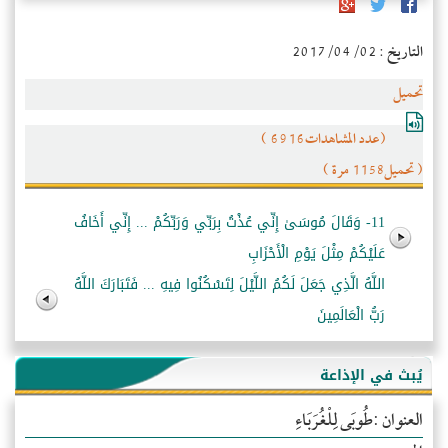
التاريخ : 2017/04/02
تحميل
(عدد المشاهدات6916 )
( تحميل1158 مرة )
11- وَقَالَ مُوسَىٰ إِنِّي عُذْتُ بِرَبِّي وَرَبِّكُمْ ... إِنِّي أَخَافُ
عَلَيْكُمْ مِثْلَ يَوْمِ الْأَحْزَابِ
اللَّهُ الَّذِي جَعَلَ لَكُمُ اللَّيْلَ لِتَسْكُنُوا فِيهِ ... فَتَبَارَكَ اللَّهُ
رَبُّ الْعَالَمِينَ
يُبث في الإذاعة
العنوان :طُوبَى لِلْغُرَبَاءِ