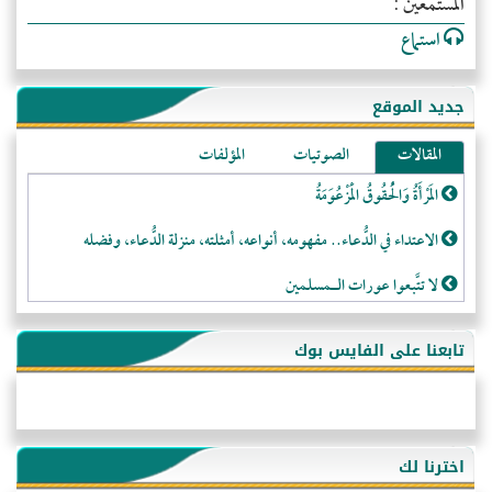
المستمعين :
استماع
جديد الموقع
المقالات
الصوتيات
المؤلفات
المَرْأَةُ وَالْحُقُوقُ الْمَزْعُوَمَةُ
الاعتداء في الدُّعاء.. مفهومه، أنواعه، أمثلته، منزلة الدُّعاء، وفضله
لا تتَّبعوا عورات الـمسلمين
فقه النَّصيحة عند الصَّحابة الكرام رضي الله عنهم
تابعنا على الفايس بوك
لَا عِزَّةَ إِلَّا بِالإِسْلَامِ
هذه سبيلنا فماذا تنقمون؟!
أُسُـسُ بَـيْـتِ الـمُسْـلِمِ
اخترنا لك