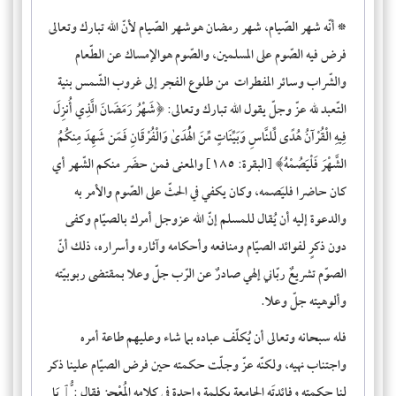
*
أنّه
شهر الصّيام
، شهر رمضان هوشهر الصّيام لأنّ الله تبارك وتعالى
فرض فيه الصّوم على المسلمين، والصّوم هوالإمساك عن الطّعام
والشّراب وسائر المفطرات من طلوع الفجر إلى غروب الشّمس بنية
التّعبد لله عزّ وجلّ يقول الله تبارك وتعالى: ﴿شَهْرُ رَمَضَانَ الَّذِي أُنزِلَ
فِيهِ الْقُرْآنُ هُدًى لِّلنَّاسِ وَبَيِّنَاتٍ مِّنَ الْهُدَىٰ وَالْفُرْقَانِ فَمَن شَهِدَ مِنكُمُ
الشَّهْرَ فَلْيَصُمْهُ﴾ [البقرة: ١٨٥] والمعنى فمن حضَر منكم الشّهر أي
كان حاضرا فليَصمه، وكان يكفي في الحثّ على الصّوم والأمر به
والدعوة إليه أن يُقال للمسلم إنّ الله عزوجل أمرك بالصيّام وكفى
دون ذكرٍ لفوائد الصيّام ومنافعه وأحكامه وآثاره وأسراره، ذلك أنّ
الصوّم تشريعٌ ربّاني إلهي صادرٌ عن الرّب جلّ وعلا بمقتضى ربوبيّته
وألوهيته جلّ وعلا.
فله سبحانه وتعالى أن يُكلّف عباده بما شاء وعليهم طاعة أمره
واجتناب نهيه، ولكنّه عزّ وجلّت حكمته حين فرض الصيّام علينا ذكر
لنا حكمته وفائدتَه الجامعة بكلمةٍ واحدة في كلامه المُعْجِز فقال : ﱡﭐ يَا