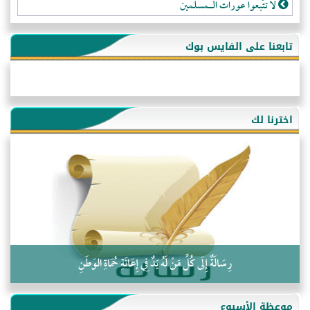
لا تتَّبعوا عورات الـمسلمين
فقه النَّصيحة عند الصَّحابة الكرام رضي الله عنهم
تابعنا على الفايس بوك
لَا عِزَّةَ إِلَّا بِالإِسْلَامِ
هذه سبيلنا فماذا تنقمون؟!
أُسُـسُ بَـيْـتِ الـمُسْـلِمِ
اخترنا لك
التَّعْلِيمُ القُرْآنِي
كلمة إلى إخواني السلفيين في الجزائر
رِسَالَةٌ إِلَى كُلِّ مَنْ لَهُ يَدٌ فِي إِعَانَةِ حُمَاةِ الوَطَنِ
موعظة الأسبوع