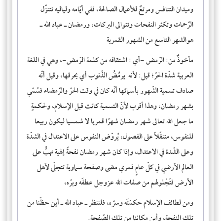
وميدان التنافس ومرتعٌ للأعمال الصالحة، ففي أيّامه ولياليه تتنزّل
الرّحمات وتكثر النفحات وتتوالى البركات، ورمضان ـ عباد الله ـ
هوالشهر التاسع من الشهور القمرية
مأخوذٌ من: الرّمض -أي : اشتقاقه من كلمة الرّمض-، وهي في اللغة
العربية شدّة الحرّ؛ قيل: لأنه يرمُضُ الذّنوب أي يحرقها، وقيل أنّه
صادف تسمية الشّهور بأسمائها أنّه كان في وقت الحرّ والرّمضاء فسُمّي
بشهر رمضان، وهذا أقرب لأنّ التسمية كانت قبل الإسلام، ولحكمةٍ
ما جعل الله تعالى شهر رمضان شهرًا قمريا لا شمسيا ليكون ربيعا
للنفوس، متنقّلاً على الفصول، يُروّض النفوس على الاعتدال في الشدّة
وعلى الشّدة في الاعتدال، وإذا كان شهر رمضان نفحةً إلهية تهبُّ على
العالم الأرضي في كلّ عامٍ قمري مضى وصفحة سماوية تتجلّى لأهل
الأرض فتَجْلولهم من صفات الله عزوجل عطفَه وبرّه،
ومن لطائف الإسلام حكمَتَه وسرّه، فلننظر ـ عباد الله ـ أين حظّنا من
تلك النفحة، وأين مكاننا من تلك الصّفحة.