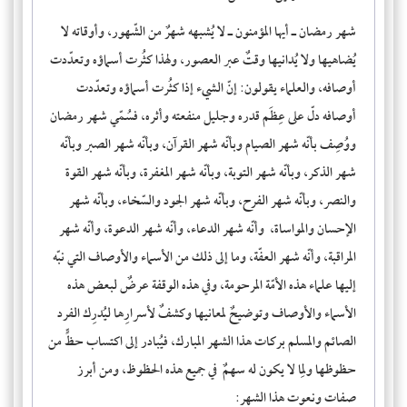
شهر رمضان ـ أيها المؤمنون ـ لا يُشبهه شهرٌ من الشّهور، وأوقاته لا
يُضاهيها ولا يُدانيها وقتٌ عبر العصور، ولهذا كثُرت أسماؤه وتعدّدت
أوصافه، والعلماء يقولون: إنّ الشيء إذا كثُرت أسماؤه وتعدّدت
أوصافه دلّ على عِظَم قدره وجليل منفعته وأثره، فسُمّي شهر رمضان
ووُصِف بأنّه شهر الصيام وبأنّه شهر القرآن، وبأنّه شهر الصبر وبأنّه
شهر الذكر، وبأنّه شهر التوبة، وبأنّه شهر المغفرة، وبأنّه شهر القوة
والنصر، وبأنّه شهر الفرح، وبأنّه شهر الجود والسّخاء، وبأنّه شهر
الإحسان والمواساة، وأنّه شهر الدعاء، وأنّه شهر الدعوة، وأنّه شهر
المراقبة، وأنّه شهر العفّة، وما إلى ذلك من الأسماء والأوصاف التي نبّه
إليها علماء هذه الأمّة المرحومة، وفي هذه الوقفة عرضٌ لبعض هذه
الأسماء والأوصاف وتوضيحٌ لمعانيها وكشفٌ لأسرارِها ليُدرِك الفرد
الصائم والمسلم بركات هذا الشهر المبارك، فيُبادر إلى اكتساب حظٍّ من
حظوظها ولِما لا يكون له سهمٌ في جميع هذه الحظوظ، ومن أبرز
صفات ونعوت هذا الشهر: