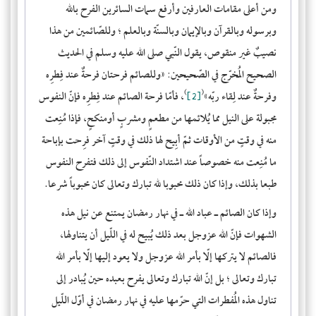
ومن أعلى مقامات العارفين وأرفع سمات السائرين الفرح بالله
وبرسوله وبالقرآن وبالإيمان وبالسنّة وبالعلم ؛ وللصّائمين من هذا
نصيبٌ غير منقوص، يقول النّبي صلى الله عليه وسلم في الحديث
الصحيح المُخرّج في الصّحيحين: «
وللصائم فرحتان فرحةٌ عند فِطرِه
(
)
وفرحةٌ عند لِقاء ربّه
»
[2]
، فأمّا فرحة الصائم عند فِطرِه فإنّ النفوس
مجبولة على النيل مما يُلائمها من مطعمٍ ومشربٍ أومنكحٍ، فإذا مُنِعت
منه في وقتٍ من الأوقات ثمّ أبِيح لها ذلك في وقتٍ آخر فرِحت بإباحة
ما مُنِعت منه خصوصاً عند اشتداد النّفوس إلى ذلك فتفرح النفوس
طبعا بذلك، وإذا كان ذلك محبوبا لله تبارك وتعالى كان محبوباً شرعا.
وإذا كان الصائم ـ عباد الله ـ في نهار رمضان يمتنع عن نيل هذه
الشهوات فإنّ الله عزوجل بعد ذلك يُبيح له في اللّيل أن يتناولها،
فالصائم لا يتركها إلّا بأمر الله عزوجل ولا يعود إليها إلّا بأمر الله
تبارك وتعالى ؛ بل إنّ الله تبارك وتعالى يفرح بعبده حين يُبادر إلى
تناول هذه المُفطرات التي حرّمها عليه في نهار رمضان في أوّل اللّيل