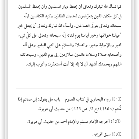
كما نسأل الله تبارك وتعالى أن يحفظ ديار المسلمين وأن يحفظ المسلمين
في كل مكان الذين يتعرّضون لعدوان الظالمين وكيد الكائدين فإنّه
سبحانه وتعالى يتولّى الصالحين، وأسأل الله تبارك وتعالى أن يجعل خير
أعمالنا خواتمها وخير أيامنا يوم لقائه إنّه سبحانه وتعالى على كلّ شيء
قدير وبالإجابة جدير، والصلاة والسلام على النبي البشير وعلى آله
وأصحابه صلاة وسلاما دائمين متلازمين إلى يوم الدين، وسبحانك
اللهم وبحمدك أشهد أن لا إله إلا أنت أستغفرك وأتوب إليك.
(
[1]
) رواه البخاري في كتاب الصوم – باب هل يقول: إني صائم إذا
شُتم (1805) (ج 2/ ص 673) من حديث أبي هريرة.
)
[2]
(
أخرجه الإمام مسلم والإمام أحمد من حديث أبي هريرة.
(
[3]
) سبق تخريجه.