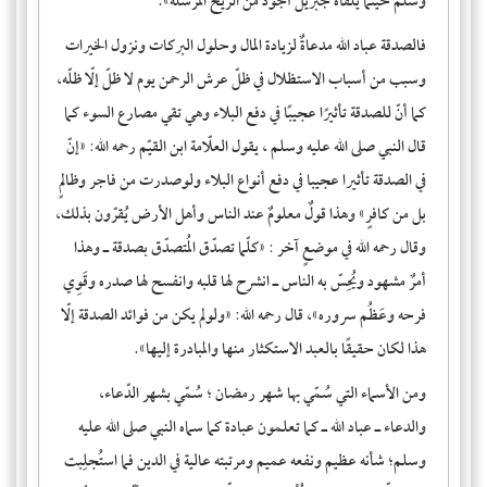
وسلم حينما يلقاه جبريل أجود من الريح المرسلة».
فالصدقة عباد الله مدعاةٌ لزيادة المال وحلول البركات ونزول الخيرات
وسبب من أسباب الاستظلال في ظلّ عرش الرحمن يوم لا ظلّ إلّا ظلّه،
كما أنّ للصدقة تأثيرًا عجيبًا في دفع البلاء وهي تقي مصارع السوء كما
قال النبي صلى الله عليه وسلم ، يقول العلّامة ابن القيّم رحمه الله: «إنّ
في الصدقة تأثيرا عجيبا في دفع أنواع البلاء ولوصدرت من فاجر وظالمٍ
بل من كافرٍ» وهذا قولٌ معلومٌ عند الناس وأهل الأرض يُقرّون بذلك،
وقال رحمه الله في موضعٍ آخر : «كلّما تصدّق المُتصدّق بصدقة ـ وهذا
أمرٌ مشهود ويُحِسّ به الناس ـ انشرح لها قلبه وانفسح لها صدره وقَوِي
فرحه وعَظُم سروره»، قال رحمه الله: «ولولم يكن من فوائد الصدقة إلّا
هذا لكان حقيقًا بالعبد الاستكثار منها والمبادرة إليها».
ومن الأسماء التي سُمّي بها شهر رمضان ؛ سُمّي بشهر الدّعاء،
والدعاء ـ عباد الله ـ كما تعلمون عبادة كما سماه النبي صلى الله عليه
وسلم؛ شأنه عظيم ونفعه عميم ومرتبته عالية في الدين فما استُجلِبت