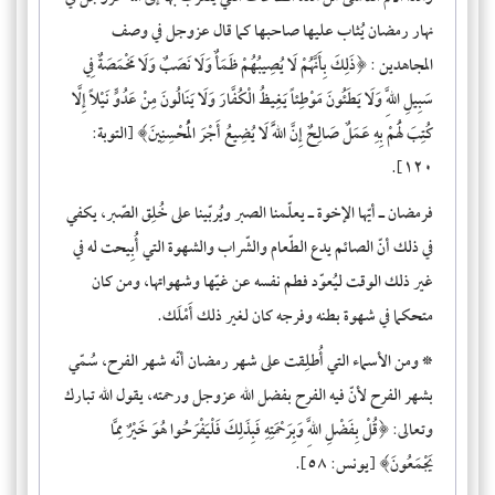
نهار رمضان يُثاب عليها صاحبها كما قال عزوجل في وصف
المجاهدين : ﴿ذَلِكَ بِأَنَّهُمْ لَا يُصِيبُهُمْ ظَمَأٌ وَلَا نَصَبٌ وَلَا مَخْمَصَةٌ فِي
سَبِيلِ اللَّهِ وَلَا يَطَئُونَ مَوْطِئاً يَغِيظُ الْكُفَّارَ وَلَا يَنَالُونَ مِنْ عَدُوٍّ نَيْلاً إِلَّا
كُتِبَ لَهُمْ بِهِ عَمَلٌ صَالِحٌ إِنَّ اللَّهَ لَا يُضِيعُ أَجْرَ الْمُحْسِنِينَ﴾ [التوبة:
١٢٠].
فرمضان ـ أيّها الإخوة ـ يعلّمنا الصبر ويُربّينا على خُلِق الصّبر، يكفي
في ذلك أنّ الصائم يدع الطّعام والشّراب والشهوة التي أُبِيحت له في
غير ذلك الوقت ليُعوّد فطم نفسه عن غيّها وشهواتها، ومن كان
متحكما في شهوة بطنه وفرجه كان لغير ذلك أَمْلَك.
* ومن الأسماء التي أُطلِقت على شهر رمضان أنّه
شهر الفرح
، سُمّي
بشهر الفرح لأنّ فيه الفرح بفضل الله عزوجل ورحمته، يقول الله تبارك
وتعالى: ﴿قُلْ بِفَضْلِ اللَّهِ وَبِرَحْمَتِهِ فَبِذَلِكَ فَلْيَفْرَحُوا هُوَ خَيْرٌ مِمَّا
يَجْمَعُونَ﴾ [يونس: ٥٨].