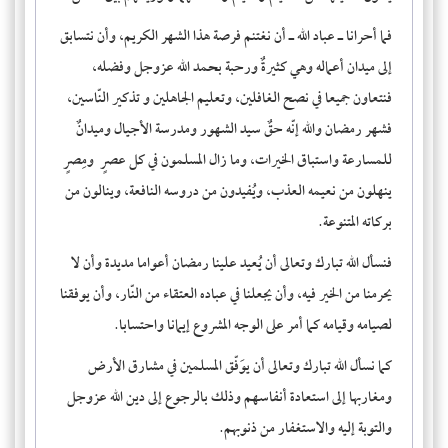
فما أحرانا ـ عباد الله ـ أن نغتنم فرصة هذا الشهر الكريم، وأن نتسابق
إلى ميدان أعماله وهي كثيرةٌ ورحبة بحمد الله عزوجل وفضله،
فنتعاون جميعا في نصح الغافلين، وتعليم الجاهلين و تذكير النّاسين،
فشهر رمضان والله إنّه حقٌ سيد الشهور ومدرسة الأجيال وميدانٌ
للمسارعة واستباق الخيرات، وما زال المسلمون في كل عصرٍ ومِصرٍ
ينهلون من نعيمه العذب، ويُفيدون من دروسه النافعة، وينالون من
بركاته المتنوعة.
فنسأل الله تبارك وتعالى أن يُعيد علينا رمضان أعواما مديدة وأن لا
يحرمنا من الخير فيه، وأن يجعلنا في عباده العتقاء من النّار، وأن يوفقنا
لصيامه وقيامه كما أمر على الوجه المشروع إيمانا واحتسابا.
كما نسأل الله تبارك وتعالى أن يوَفّق المسلمين في مشارق الأرض
ومغاربها إلى استعادة أنفاسهم وذلك بالرجوع إلى دين الله عزوجل
والتوبة إليه والاستغفار من ذنوبهم.