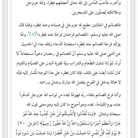
وآخره، فأحبّ النّاس إلى الله تعالى أعجلهم فِطرا، والله عزوجل
وملائكته يُصلّون على المتسحرين.
فالصائم في الحالتين مطيع لله عزوجل في صيامه وعند فِطره ولهذا قال
)
(
صلى الله عليه وسلم: «
للصائم فرحتان فرحة عند فِطره
»
[3]
، وممّا
يؤكّد فرحة الصائم عند فِطرِه استجابة الدّعاء ولقد جاء في الحديث
عن النبي صلى الله عليه وسلم أنّ للصائم في رمضان دعوةٌ مستجابة ٌ لا
تُردّ، ثمّ إذا تناول الطّعام والشراب بنيّة تقوية البدن على الصيّام والقيام
كان مُثابا أيضا على ذلك، فإذا كان فِطره على هذا الوجه المُشار إليه فإنّه
لا محالة يدخل في الفرح بفضل الله تبارك وتعالى ورحمته.
وأمّا فرح الصائم بلقاء ربّه فهوممّا يجده من ثواب الله عزوجل مُدخّراً
عنده يوم القيامة، يجده وهوأحوج ما كان إليه وهومعنى قول الله
سبحانه وتعالى: ﴿
وَمَا تُقَدِّمُوا لِأَنفُسِكُم مِّنْ خَيْرٍ تَجِدُوهُ عِندَ اللَّهِ هُوَ
خَيْرًا وَأَعْظَمَ أَجْرًا وَاسْتَغْفِرُوا اللَّهَ إِنَّ اللَّهَ غَفُورٌ رَّحِيمٌ
﴾ [المزمل: ٢٠]
﴿
يَوْمَ تَجِدُ كُلُّ نَفْسٍ مَّا عَمِلَتْ
مِنْ خَيْرٍ مُّحْضَرًا وَمَا
عَمِلَتْ
مِن سُوءٍ تَوَدُّ