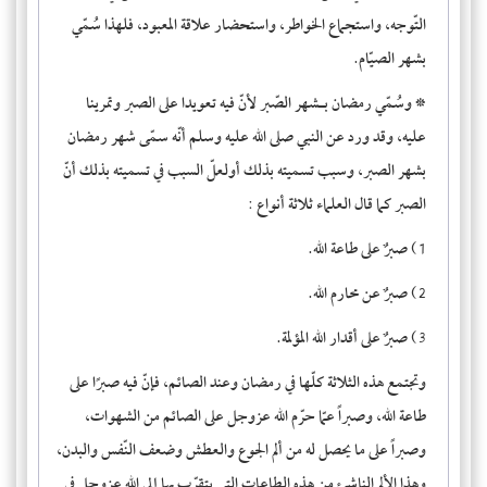
التّوجه، واستجماع الخواطر، واستحضار علاقة المعبود، فلهذا سُمّي
بشهر الصيّام.
*
وسُمّي رمضان بـ
شهر الصّبر
لأنّ فيه تعويدا على الصبر وتمرينا
عليه، وقد ورد عن النبي صلى الله عليه وسلم أنّه سمّى شهر رمضان
بشهر الصبر، وسبب تسميته بذلك أولعلّ السبب في تسميته بذلك أنّ
الصبر كما قال العلماء ثلاثة أنواع :
1) صبرٌ على طاعة الله.
2) صبرٌ عن محارم الله.
3) صبرٌ على أقدار الله المؤلمة.
وتجتمع هذه الثلاثة كلّها في رمضان وعند الصائم، فإنّ فيه صبرًا على
طاعة الله، وصبراً عمّا حرّم الله عزوجل على الصائم من الشهوات،
وصبراً على ما يحصل له من ألم الجوع والعطش وضعف النّفس والبدن،
وهذا الألم الناشئ من هذه الطاعات التي يتقرّب بها إلى الله عزوجل في