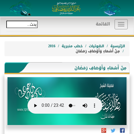
القائمة
Toggle
navigation
الرّئيسية
الصّوتيات
خطب منبرية
2016
مِنْ أَسْمَاءِ وَأَوْصَافِ رَمَضَانَ
مِنْ أَسْمَاءِ وَأَوْصَافِ رَمَضَانَ