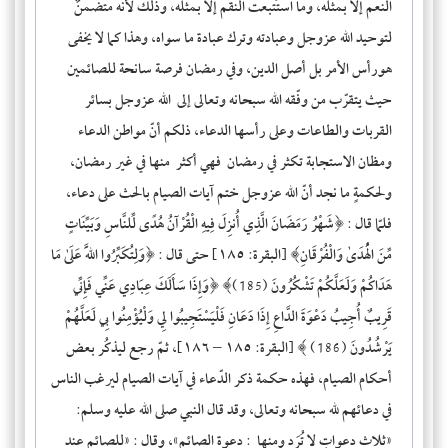
النعم إلّا بمثله، وما استُتْبعت النقم إلّا بمثله، وذلك لأنّه متضمنٌ
لتوحيد الله عزوجل وعبادته وترك عبادة ما سواه، وهذا كما لا يخفى
هورأس الأمر بل أصل الدين، وفي رمضان فرصة سانحة للصائمين
حيث يتقرّب من وفّقه الله سبحانه وتعالى إلى الله عزوجل بسائر
القربات والطاعات وعلى رأسها الدعاء، ذلكم أنّ مواطن الدعاء
ومظان الاستجابة تكثر في رمضان فهي أكثر منها في غير رمضان،
ولحكمةٍ ما نجد أنّ الله عزوجل ختم آيات الصيام بالحث على دعاء،
فلمّا قال : ﴿شَهْرُ رَمَضَانَ الَّذِي أُنزِلَ فِيهِ الْقُرْآنُ هُدًى لِّلنَّاسِ وَبَيِّنَاتٍ
مِّنَ الْهُدَىٰ وَالْفُرْقَانِ﴾ [البقرة: ١٨٥] حتى قال : ﴿وَلِتُكَبِّرُوا اللَّهَ عَلَىٰ مَا
هَدَاكُمْ وَلَعَلَّكُمْ تَشْكُرُونَ (185)﴾ ﴿وَإِذَا سَأَلَكَ عِبَادِي عَنِّي فَإِنِّي
قَرِيبٌ أُجِيبُ دَعْوَةَ الدَّاعِ إِذَا دَعَانِ فَلْيَسْتَجِيبُوا لِي وَلْيُؤْمِنُوا بِي لَعَلَّهُمْ
يَرْشُدُونَ
(186)
﴾ [البقرة: ١٨٥ – ١٨٦]، ثمّ رجع ليذكُر بعض
أحكام الصيام، فهذه حكمة ذكر الدّعاء في آيات الصيام ليرغب الناس
في دعائهم لله سبحانه وتعالى، وقد قال النبي صلى الله عليه وسلم:
«
ثلاث دعواتٍ لا تُرَد ومنها : دعوة الصائم
»، وقال : «
للصائم عند