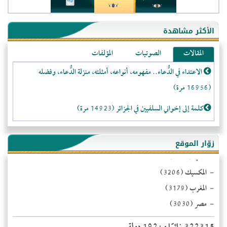
- الولايات المتحدة (71847)
- فيتنام (21372)
الأكثر مشاهدة
-غير معروف (20610)
المقالات
الصوتيات
المؤلفات
- الصين (10574)
- كندا (10203)
الاعتداء في الدُّعاء.. مفهومه، أنواعه، أمثلته، منزلة الدُّعاء، وفضله
- فرنسا (9048)
(16956 مرة)
- المملكة المتحدة (5450)
كلمة إلى إخواني السلفيين في الجزائر (14923 مرة)
- روسيا (5397)
لا تتَّبعوا عورات الـمسلمين (13367 مرة)
- الأرجنتين (4991)
زوّار الموقع
- ألمانيا (3403)
المَرْأَةُ وَالْحُقُوقُ الْمَزْعُوَمَةُ (12479 مرة)
- المكسيك (3206)
الـنـُّصـيريَّـة الحقيقة والواقع (10983 مرة)
- المغرب (3179)
- مصر (3030)
- السعودية (2525)