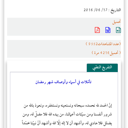
التاريخ : 2016/06/17
تحميل
(عدد المشاهدات9552 )
( تحميل4216 مرة )
التفريغ النصّي
تأمّلات في أسماء وأوصاف شهر رمضان
إنّ الحمد لله نحمده سبحانه ونستعينه ونستغفره، ونعوذ بالله من
شرور أنفسنا ومن سيّئات أعمالنا، من يهده الله فلا مضلّ له، ومن
يضلل فلا هادي له، وأشهد أن لا إله إلّا الله وأشهد أنّ نبيّنا محمّداً