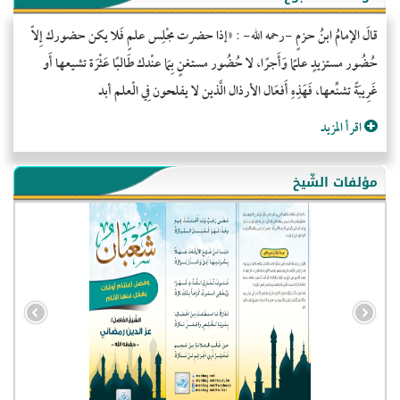
قالَ الإمامُ ابنُ حزمٍ -رحمه الله- : «إذا حضرت مجْلِس علمٍ فَلا يكن حضورك إِلاّ
حُضُور مستزيدٍ علمًا وَأَجرًا، لا حُضُور مستغنٍ بِمَا عنْدك طَالبًا عَثْرَة تشيعها أَو
غَرِيبَةً تشنِّعها، فَهَذِهِ أَفعَال الأرذال الَّذين لا يفلحون فِي الْعلم أبد
اقرأ المزيد
مؤلفات الشّيخ
- الجزائر (94579)