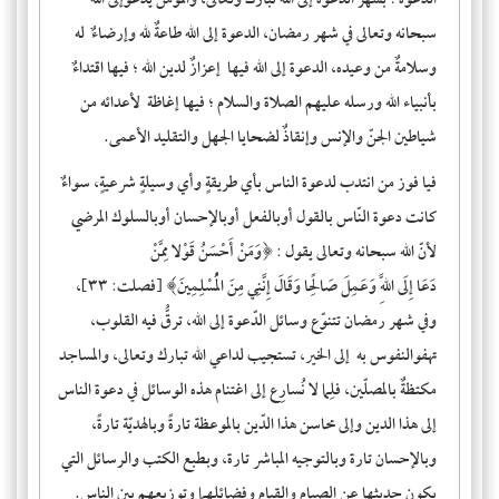
الدعوة
؛ بشهر الدعوة إلى الله تبارك وتعالى، والمؤمن يدعوإلى الله
سبحانه وتعالى في شهر رمضان، الدعوة إلى الله طاعةٌ لله وإرضاءٌ له
وسلامةٌ من وعيده، الدعوة إلى الله فيها إعزازٌ لدين الله ؛ فيها اقتداءٌ
بأنبياء الله ورسله عليهم الصلاة والسلام ؛ فيها إغاظة لأعدائه من
شياطين الجنّ والإنس وإنقاذٌ لضحايا الجهل والتقليد الأعمى.
فيا فوز من انتدب لدعوة الناس بأي طريقةٍ وأي وسيلةٍ شرعيةٍ، سواءٌ
كانت دعوة النّاس بالقول أوبالفعل أوبالإحسان أوبالسلوك المرضي
لأنّ الله سبحانه وتعالى يقول : ﴿وَمَنْ أَحْسَنُ قَوْلا مِمَّنْ
دَعَا إِلَى اللَّهِ وَعَمِلَ صَالِحًا وَقَالَ إِنَّنِي مِنَ الْمُسْلِمِينَ﴾ [فصلت: ٣٣]،
وفي شهر رمضان تتنوّع وسائل الدّعوة إلى الله، ترقُّ فيه القلوب،
تهفوالنفوس به إلى الخير، تستجيب لداعي الله تبارك وتعالى، والمساجد
مكتظةٌ بالمصلّين، فلِما لا نُسارِع إلى اغتنام هذه الوسائل في دعوة الناس
إلى هذا الدين وإلى محاسن هذا الدّين بالموعظة تارةً وبالهديّة تارةً،
وبالإحسان تارة وبالتوجيه المباشر تارة، وبطبع الكتب والرسائل التي
يكون حديثها عن الصيام والقيام وفضائلهما وتوزيعهم بين الناس.