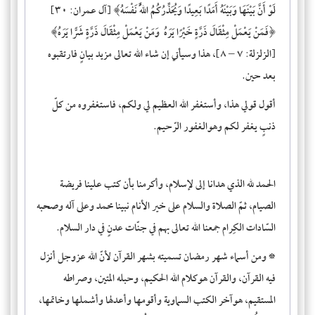
لَوْ أَنَّ بَيْنَهَا وَبَيْنَهُ أَمَدًا بَعِيدًا وَيُحَذِّرُكُمُ
اللَّهُ نَفْسَهُ﴾ [آل عمران: ٣٠]
﴿فَمَنْ يَعْمَلْ مِثْقَالَ ذَرَّةٍ خَيْرًا يَرَهُ وَمَنْ يَعْمَلْ مِثْقَالَ ذَرَّةٍ شَرًّا يَرَهُ﴾
[الزلزلة: ٧ – ٨]، هذا وسيأتي إن شاء الله تعالى مزيد بيانٍ فارتقبوه
بعد حين.
أقول قولي هذا، وأستغفر الله العظيم لي ولكم، فاستغفروه من كلّ
ذنبٍ يغفر لكم وهوالغفور الرّحيم.
الحمد لله الذي هدانا إلى لإسلام، وأكرمنا بأن كتب علينا فريضة
الصيام، ثمّ الصلاة والسلام على خير الأنام نبينا محمد وعلى آله وصحبه
السّادات الكِرام جمعنا الله تعالى بهم في جنّات عدنٍ في دار السلام.
* ومن أسماء شهر رمضان تسميته
بشهر القرآن
لأنّ الله عزوجل أنزل
فيه القرآن، والقرآن هوكلام الله الحكيم، وحبله المتين، وصراطه
المستقيم، هوآخر الكتب السماوية وأقومها وأعدلها وأشملها وخاتمها،