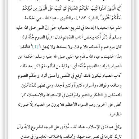
أَيُّهَا الَّذِينَ آمَنُوا كُتِبَ عَلَيْكُمُ الصِّيَامُ كَمَا كُتِبَ عَلَى الَّذِينَ مِن قَبْلِكُمْ
لَعَلَّكُمْ تَتَّقُونَ ﱠ [البقرة: ١٨٣] ، والتّقوى ـ عباد الله ـ هي الحكمة
الشرعية التعبدية الجامعة في تشريع الصيام، حتّى إنّ النبي صلى الله عليه
وسلم لمّا ذكّر أُمّته ببعض آداب الصّائم فقال :
»
إنّما الصوم جُنَّة فإذا
)
(
كان يوم صوم أحدكم فلا يرفث ولا يسخط ولا يجهل
»
[1]
فتأمّلوا
هذا الحديث ـ عباد الله ـ قدّم فيه النبي صلى الله عليه وسلم الحكمة من
الصيام بقوله : «
الصيام جُنّة
» أي : وقاية من المأثم، ثمّ ذكر بعد ذلك
آداب الصيام ليكون ذلك أوقع في النّفس وأعمق أثرا، وحِكَم الصوم
ومنافعه وفوائده وأسراره كثيرةٌ وكثيرةٌ جدا، وهي تظهر للمُتأمّلين
المتعمّقين في التفكر والتدبر والموّفقين في الاستنباط والاستجلاء كما
تخفى على آخرين وهم السواد الأعظم فلا يرون من الصيام إلّا صورته
الظاهرة.
وكلّ عبادة في الإسلام ـ عباد الله ـ تُؤَدّى على الوجه المشروع لابدّ وأن
تترك آثارها في نفس صاحبها، وتختلف باختلاف العابدين في صدق