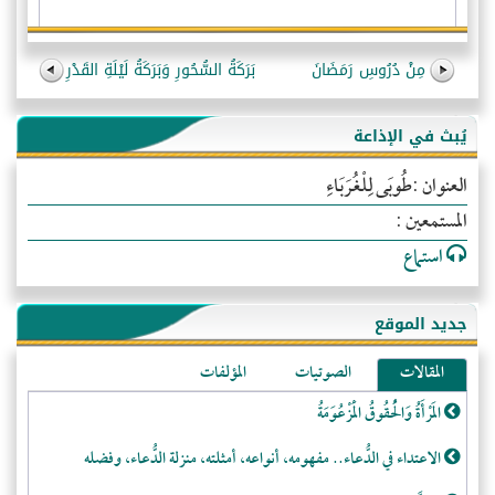
مِنْ دُرُوسِ رَمَضَانَ
بَرَكَةُ السُّحُورِ وَبَرَكَةُ لَيْلَةِ القَدْرِ
يُبث في الإذاعة
العنوان :طُوبَى لِلْغُرَبَاءِ
المستمعين :
استماع
جديد الموقع
المقالات
الصوتيات
المؤلفات
المَرْأَةُ وَالْحُقُوقُ الْمَزْعُوَمَةُ
الاعتداء في الدُّعاء.. مفهومه، أنواعه، أمثلته، منزلة الدُّعاء، وفضله