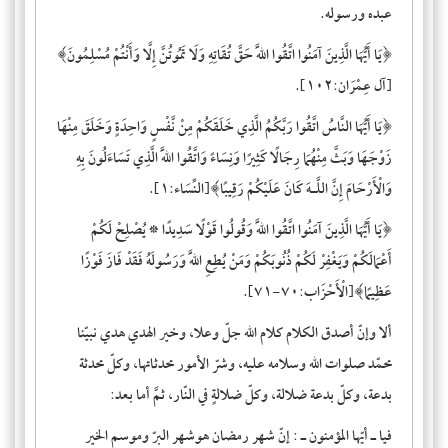
عبده ورسوله.
﴿يَا أَيُّهَا الَّذِينَ آمَنُوا اتَّقُوا اللَّهَ حَقَّ تُقَاتِهِ وَلَا تَمُوتُنَّ إِلَّا وَأَنْتُمْ مُسْلِمُونَ﴾
[آل عِمْرَان:١٠٢].
﴿يَا أَيُّهَا النَّاسُ اتَّقُوا رَبَّكُمُ الَّذِي خَلَقَكُمْ مِنْ نَّفْسٍ وَاحِدَةٍ وَخَلَقَ مِنْهَا
زَوْجَهَا وَبَثَّ مِنْهُمَا رِجَالًا كَثِيرًا وَنِسَاءً وَاتَّقُوا اللَّهَ الَّذِي تَسَاءَلُونَ بِهِ
وَالْأَرْحَامَ إِنَّ اللَّـهَ كَانَ عَلَيْكُمْ رَقِيبًا﴾[النِّسَاء:١].
﴿يَا أَيُّهَا الَّذِينَ آمَنُوا اتَّقُوا اللَّهَ وَقُولُوا قَوْلًا سَدِيدًا * يُصْلِحْ لَكُمْ
أَعْمَالَكُمْ وَيَغْفِرْ لَكُمْ ذُنُوبَكُمْ وَمَنْ يُطِعِ اللَّهَ وَرَسُولَهُ فَقَدْ فَازَ فَوْزًا
عَظِيمًا﴾[الْأَحْزَاب:٧٠-٧١].
ألا وإنّ أصدق الكلام كلام الله جلّ وعلا، وخير الهدي هدي نبيّنا
محمّد صلوات الله وسلامه عليه، وشرّ الأمور محدثاتها، وكلّ محدثة
بدعة، وكلّ بدعة ضلالة، وكلّ ضلالةٍ في النّار، ثمَّ أما بعد:
فيا ـ أيّها المؤمنون ـ : إنّ شهر رمضان هوشهر البرّ وموسم الخير