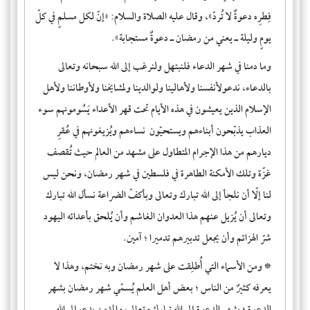
فِطرِه دعوةٌ لا تُردّ
»، وقال عليه الصلاة والسلام: «
إنّ لكل مسلمٍ في كلّ
يومٍ وليلة ـ يعني من رمضان ـ دعوةٌ مستجابة
».
وما دمنا في شهر الدعاء فلنبتهل ولنرغب إلى الله سبحانه وتعالى
بالدعاء، ندعولأنفسنا ولأهالينا ولوالدينا ولمشايخنا ولأوطاننا ولأهل
الإسلام الذين يعيشون في هذه الأيام تحت قهر الأعداء يَسُومونهم سوء
العذاب يذبّحون أبناءهم ويستحيّون نساءهم ويُزيغونهم في عُقرِ
ديارهم من هذا الإجرام المتطاول على مشهد من العالم حيث تُقصف
غزّة وتلك الأمكنة الطاهرة في فلسطين في شهر رمضان، ونحن ليس
لنا إلّا أن نلجأ إلى الله تبارك وتعالى وبأكفّ الضراعة نسأل الله تبارك
وتعالى أن يُزيل عنهم هذا العدوان الغاشم وأن يُلحق بأعدائه اليهود
شرّ الهزائم وأن يجعل تدبيرهم تدميرا ؛ آمين.
* ومن الأسماء التي أُطلِقت على شهر رمضان وبه نختم، وهذا لا
يعرفه كثيرٌ من الناس ؛ بعض أهل العلم يُسمّي شهر رمضان
بشهر