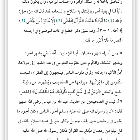
والتخلق بأخلاقه وامتثال أوامره واجتناب نواهيه، وأن يكون ذلك
دأباً لنا في بقية أعمارنا لِنَنَال به الفلاح والسعادة فقد قال الله عزوجل:
﴿طه
(1)
مَا أَنْزَلْنَا عَلَيْكَ الْقُرْآَنَ لِتَشْقَى
(2)
إِلَّا تَذْكِرَةً لِمَنْ يَخْشَى
(3)
﴾ [طه: ١ – ٣]، وقد سبق ذكر خطبةٍ في ذات الموضوع في الجمعة
المنصرمة فلا أُكَرّر ما قلته.
* ومن أسماء شهر رمضان ـ أيها المؤمنون ـ أنّه سُمّي
بشهر الجود
وبشهر السّخاء والكَرم
حين تتقرّب النفوس في هذا الشهر إلى مولاها،
تحِنُّ الأكباد الجائعة وتَرِقُّ قلوب الناس فيتّجهون إلى الفقراء، تنبعث
النّفوس إلى ما يُزكّيها، ويرفعها عن السفاسِف ويُطهّرها من رذيلة
الشح والبخل ﴿وَمَنْ يُوقَ شُحَّ نَفْسِهِ فَأُوْلَئِكَ هُمْ الْمُفْلِحُونَ﴾ [الحشر:
٩]، ثبت في الصحيحين من حديث عبد الله بن عباس رضي الله عنهما
قال : «كان رسول الله صلى الله عليه وسلم أجود الناس وكان أجود ما
يكون في رمضان حين يلقاه جبريل وكان جبريل عليه السلام يلقاه في
كل ليلةٍ من رمضان فيُدارِسه القرآن فكان رسول الله صلى الله عليه