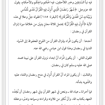
فيه نبأُ السّابقين وخبر اللاّحقين، فيه الحُكم والحِكَم والأحكام، يقول
الله عزوجل: ﴿شَهْرُ رَمَضَانَ الَّذِي أُنزِلَ فِيهِ الْقُرْآنُ هُدًى لِّلنَّاسِ
وَبَيِّنَاتٍ مِّنَ الْهُدَىٰ وَالْفُرْقَانِ﴾ [البقرة: ١٨٥] فقوله جلّ وعلا في هذه
الآية ﴿أُنزِلَ فِيهِ الْقُرْآنُ﴾ يحتمل ثلاثة معانٍ يتبيّن من خلالها ميزة إنزال
القرآن في رمضان :
أحدها :
أن يكون المُراد بإنزال القرآن من اللوح المحفوظ إلى السّماء
الدنيا في رمضان وهذا قول ابن عباسٍ رضي الله عنه.
القول الثاني :
أن يكون المُراد أنّ ابتداء نزول القرآن على نبينا محمد
صلى الله عليه وسلم كان في رمضان.
والثالث :
أن يكون المراد أنّ القرآن أُنزِل في مدح رمضان والثناء عليه
والتّنويه بشأنه.
فما أحرانا ـ عباد الله ـ ونحن في شهر القرآن وفي شهر رمضان أن نُجَدّد
العهد بكتاب الله، وأنّ نُكثِر من تلاوته وقراءته وسماعه وتدبّره وعقله