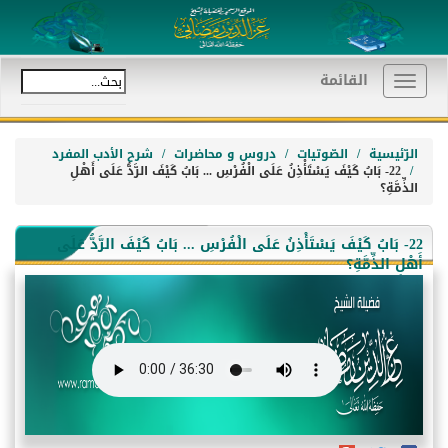
القائمة
Toggle
navigation
الرّئيسية
الصّوتيات
دروس و محاضرات
شرح الأدب المفرد
22- بَابُ كَيْفَ يَسْتَأْذِنُ عَلَى الْفُرْسِ ... بَابُ كَيْفَ الرَّدُّ عَلَى أَهْلِ
الذِّمَّةِ؟
22- بَابُ كَيْفَ يَسْتَأْذِنُ عَلَى الْفُرْسِ ... بَابُ كَيْفَ الرَّدُّ عَلَى
أَهْلِ الذِّمَّةِ؟