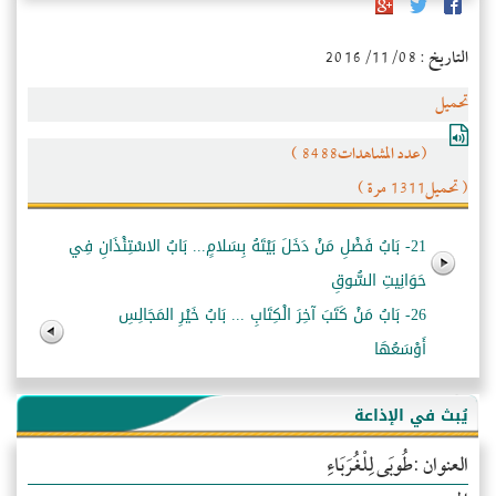
التاريخ : 2016/11/08
تحميل
(عدد المشاهدات8488 )
( تحميل1311 مرة )
21- بَابُ فَضْلِ مَنْ دَخَلَ بَيْتَهُ بِسَلامٍ... بَابُ الاسْتِئْذَانِ فِي
حَوَانِيتِ السُّوقِ
26- بَابُ مَنْ كَتَبَ آخِرَ الْكِتَابِ ... بَابُ خَيْرِ المَجَالِسِ
أَوْسَعُهَا
يُبث في الإذاعة
العنوان :طُوبَى لِلْغُرَبَاءِ