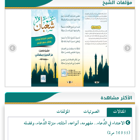
مؤلفات الشّيخ
- الجزائر (94578)
- الولايات المتحدة (71786)
- فيتنام (21371)
الأكثر مشاهدة
-غير معروف (20582)
المقالات
الصوتيات
المؤلفات
- الصين (10571)
الاعتداء في الدُّعاء.. مفهومه، أنواعه، أمثلته، منزلة الدُّعاء، وفضله
- كندا (10198)
(16955 مرة)
- فرنسا (9044)