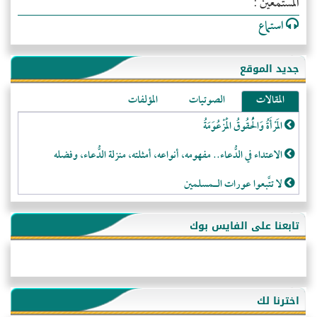
المستمعين :
استماع
جديد الموقع
المقالات
الصوتيات
المؤلفات
المَرْأَةُ وَالْحُقُوقُ الْمَزْعُوَمَةُ
الاعتداء في الدُّعاء.. مفهومه، أنواعه، أمثلته، منزلة الدُّعاء، وفضله
لا تتَّبعوا عورات الـمسلمين
فقه النَّصيحة عند الصَّحابة الكرام رضي الله عنهم
تابعنا على الفايس بوك
لَا عِزَّةَ إِلَّا بِالإِسْلَامِ
هذه سبيلنا فماذا تنقمون؟!
أُسُـسُ بَـيْـتِ الـمُسْـلِمِ
اخترنا لك