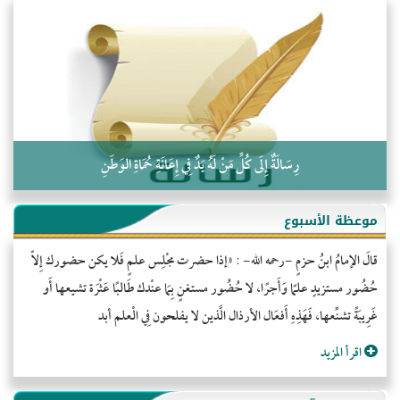
التَّعْلِيمُ القُرْآنِي
كلمة إلى إخواني السلفيين في الجزائر
رِسَالَةٌ إِلَى كُلِّ مَنْ لَهُ يَدٌ فِي إِعَانَةِ حُمَاةِ الوَطَنِ
موعظة الأسبوع
قالَ الإمامُ ابنُ حزمٍ -رحمه الله- : «إذا حضرت مجْلِس علمٍ فَلا يكن حضورك إِلاّ
حُضُور مستزيدٍ علمًا وَأَجرًا، لا حُضُور مستغنٍ بِمَا عنْدك طَالبًا عَثْرَة تشيعها أَو
غَرِيبَةً تشنِّعها، فَهَذِهِ أَفعَال الأرذال الَّذين لا يفلحون فِي الْعلم أبد
اقرأ المزيد