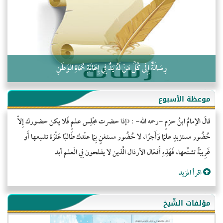
كلمة إلى إخواني السلفيين في الجزائر
رِسَالَةٌ إِلَى كُلِّ مَنْ لَهُ يَدٌ فِي إِعَانَةِ حُمَاةِ الوَطَنِ
موعظة الأسبوع
قالَ الإمامُ ابنُ حزمٍ -رحمه الله- : «إذا حضرت مجْلِس علمٍ فَلا يكن حضورك إِلاّ
حُضُور مستزيدٍ علمًا وَأَجرًا، لا حُضُور مستغنٍ بِمَا عنْدك طَالبًا عَثْرَة تشيعها أَو
غَرِيبَةً تشنِّعها، فَهَذِهِ أَفعَال الأرذال الَّذين لا يفلحون فِي الْعلم أبد
اقرأ المزيد
مؤلفات الشّيخ