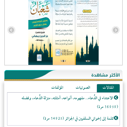
- الجزائر (94601)
- الولايات المتحدة (72291)
- فيتنام (21508)
الأكثر مشاهدة
-غير معروف (21164)
المقالات
الصوتيات
المؤلفات
- الصين (10604)
الاعتداء في الدُّعاء.. مفهومه، أنواعه، أمثلته، منزلة الدُّعاء، وفضله
- كندا (10257)
(16959 مرة)
- فرنسا (9112)
- روسيا (5504)
كلمة إلى إخواني السلفيين في الجزائر (14925 مرة)
- المملكة المتحدة (5504)