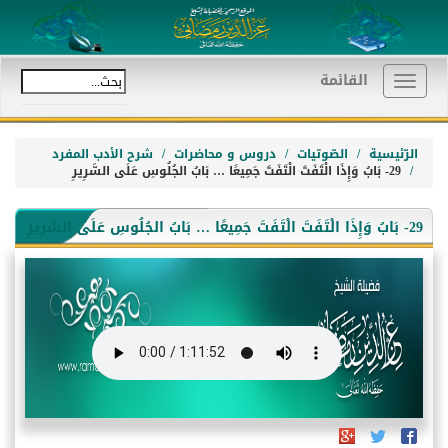
القائمة
Toggle
navigation
الرّئيسية
الصّوتيات
دروس و محاضرات
شرح الأدب المفرد
29- بَابُ وَإِذَا الْتَفَتَ الْتَفَتَ جَمِيعًا … بَابُ الجُلُوسِ عَلَى السَّرِيرِ
29- بَابُ وَإِذَا الْتَفَتَ الْتَفَتَ جَمِيعًا … بَابُ الجُلُوسِ عَلَى السَّرِيرِ