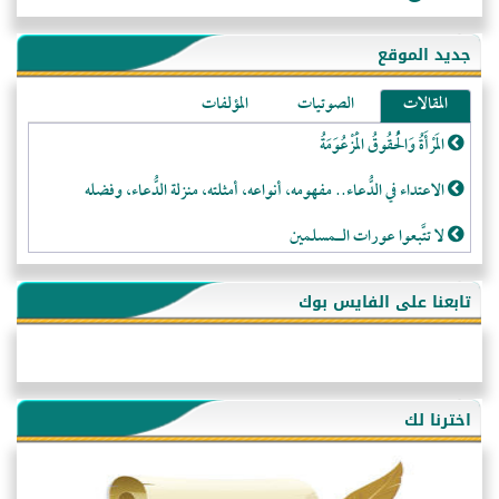
جديد الموقع
المقالات
الصوتيات
المؤلفات
المَرْأَةُ وَالْحُقُوقُ الْمَزْعُوَمَةُ
الاعتداء في الدُّعاء.. مفهومه، أنواعه، أمثلته، منزلة الدُّعاء، وفضله
لا تتَّبعوا عورات الـمسلمين
فقه النَّصيحة عند الصَّحابة الكرام رضي الله عنهم
تابعنا على الفايس بوك
لَا عِزَّةَ إِلَّا بِالإِسْلَامِ
هذه سبيلنا فماذا تنقمون؟!
أُسُـسُ بَـيْـتِ الـمُسْـلِمِ
اخترنا لك
التَّعْلِيمُ القُرْآنِي