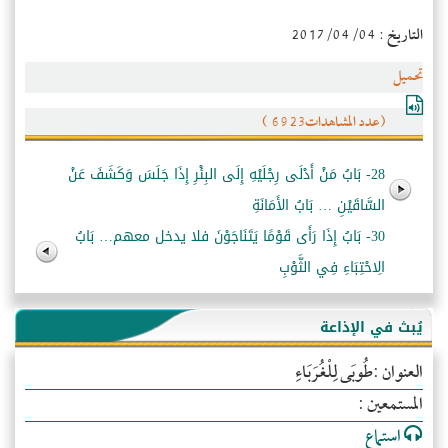
التاريخ : 2017/04/04
تحميل
(عدد المشاهدات6923 )
28- بَابُ مَنْ أَدْلَى رِجْلَيْهِ إِلَى البِئْرِ إِذَا جَلَسَ وَكَشَفَ عَنْ
السَّاقَيْنِ … بَابُ الأَمَانَةِ
30- بَابُ إِذَا رَأَى قَوْمًا يَتَنَاجَوْنَ فلا يدخل معهم… بَابُ
الِاحْتِبَاءِ فِي الثَّوْبِ
يُبث في الإذاعة
العنوان :طُوبَى لِلْغُرَبَاءِ
المستمعين :
استماع