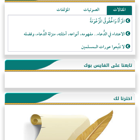
المقالات
الصوتيات
المؤلفات
المَرْأَةُ وَالْحُقُوقُ الْمَزْعُوَمَةُ
الاعتداء في الدُّعاء.. مفهومه، أنواعه، أمثلته، منزلة الدُّعاء، وفضله
لا تتَّبعوا عورات الـمسلمين
فقه النَّصيحة عند الصَّحابة الكرام رضي الله عنهم
تابعنا على الفايس بوك
لَا عِزَّةَ إِلَّا بِالإِسْلَامِ
هذه سبيلنا فماذا تنقمون؟!
أُسُـسُ بَـيْـتِ الـمُسْـلِمِ
اخترنا لك
التَّعْلِيمُ القُرْآنِي
كلمة إلى إخواني السلفيين في الجزائر