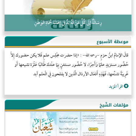
رِسَالَةٌ إِلَى كُلِّ مَنْ لَهُ يَدٌ فِي إِعَانَةِ حُمَاةِ الوَطَنِ
موعظة الأسبوع
قالَ الإمامُ ابنُ حزمٍ -رحمه الله- : «إذا حضرت مجْلِس علمٍ فَلا يكن حضورك إِلاّ
حُضُور مستزيدٍ علمًا وَأَجرًا، لا حُضُور مستغنٍ بِمَا عنْدك طَالبًا عَثْرَة تشيعها أَو
غَرِيبَةً تشنِّعها، فَهَذِهِ أَفعَال الأرذال الَّذين لا يفلحون فِي الْعلم أبد
اقرأ المزيد
مؤلفات الشّيخ