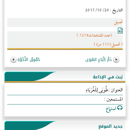
التاريخ : 2017/10/20
تحميل
(عدد المشاهدات7278 )
( تحميل1175 مرة )
ذَمُّ اِتِّبَاعِ الهَوَى
حُقُوقُ الأُخُوَّةِ
يُبث في الإذاعة
العنوان :طُوبَى لِلْغُرَبَاءِ
المستمعين :
استماع
جديد الموقع