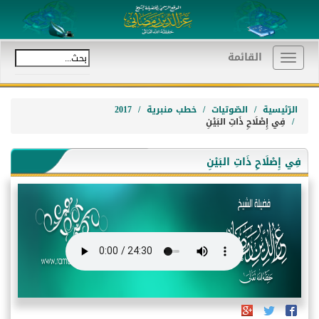
القائمة
Toggle
navigation
الرّئيسية
الصّوتيات
خطب منبرية
2017
فِي إِصْلَاحِ ذَاتِ البَيْنِ
فِي إِصْلَاحِ ذَاتِ البَيْنِ