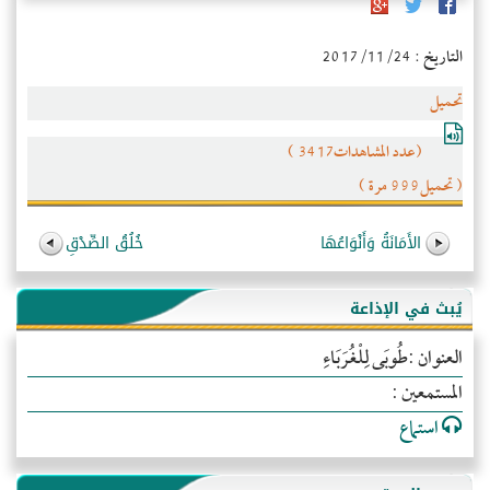
التاريخ : 2017/11/24
تحميل
(عدد المشاهدات3417 )
( تحميل999 مرة )
الأَمَانَةُ وَأَنْوَاعُهَا
خُلُقُ الصِّدْقِ
يُبث في الإذاعة
العنوان :طُوبَى لِلْغُرَبَاءِ
المستمعين :
استماع