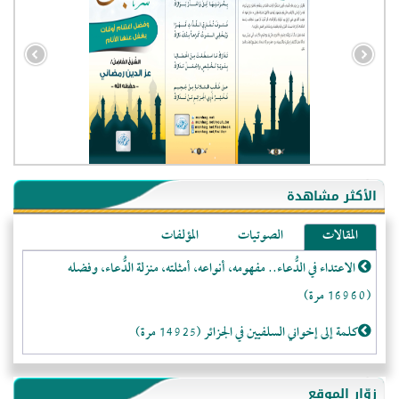
الأكثر مشاهدة
المقالات
الصوتيات
المؤلفات
الاعتداء في الدُّعاء.. مفهومه، أنواعه، أمثلته، منزلة الدُّعاء، وفضله
(16960 مرة)
كلمة إلى إخواني السلفيين في الجزائر (14925 مرة)
لا تتَّبعوا عورات الـمسلمين (13374 مرة)
زوّار الموقع