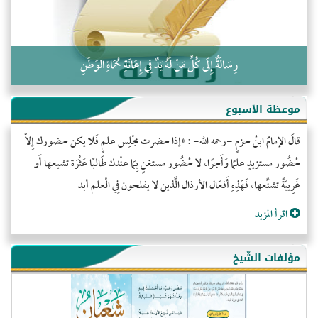
رِسَالَةٌ إِلَى كُلِّ مَنْ لَهُ يَدٌ فِي إِعَانَةِ حُمَاةِ الوَطَنِ
موعظة الأسبوع
قالَ الإمامُ ابنُ حزمٍ -رحمه الله- : «إذا حضرت مجْلِس علمٍ فَلا يكن حضورك إِلاّ
حُضُور مستزيدٍ علمًا وَأَجرًا، لا حُضُور مستغنٍ بِمَا عنْدك طَالبًا عَثْرَة تشيعها أَو
غَرِيبَةً تشنِّعها، فَهَذِهِ أَفعَال الأرذال الَّذين لا يفلحون فِي الْعلم أبد
اقرأ المزيد
مؤلفات الشّيخ