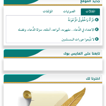
جديد الموقع
المقالات
الصوتيات
المؤلفات
المَرْأَةُ وَالْحُقُوقُ الْمَزْعُوَمَةُ
الاعتداء في الدُّعاء.. مفهومه، أنواعه، أمثلته، منزلة الدُّعاء، وفضله
لا تتَّبعوا عورات الـمسلمين
فقه النَّصيحة عند الصَّحابة الكرام رضي الله عنهم
تابعنا على الفايس بوك
لَا عِزَّةَ إِلَّا بِالإِسْلَامِ
هذه سبيلنا فماذا تنقمون؟!
أُسُـسُ بَـيْـتِ الـمُسْـلِمِ
اخترنا لك
التَّعْلِيمُ القُرْآنِي
كلمة إلى إخواني السلفيين في الجزائر