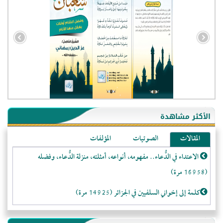
- الجزائر (94601)
- الولايات المتحدة (72262)
- فيتنام (21498)
الأكثر مشاهدة
-غير معروف (21133)
المقالات
الصوتيات
المؤلفات
- الصين (10600)
الاعتداء في الدُّعاء.. مفهومه، أنواعه، أمثلته، منزلة الدُّعاء، وفضله
- كندا (10255)
(16958 مرة)
- فرنسا (9109)
- روسيا (5499)
كلمة إلى إخواني السلفيين في الجزائر (14925 مرة)
- المملكة المتحدة (5498)
لا تتَّبعوا عورات الـمسلمين (13373 مرة)
- الأرجنتين (5069)