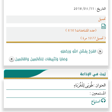
التاريخ : 2018/05/11
تحميل
(عدد المشاهدات6161 )
( تحميل1077 مرة )
الفَرَحُ بِفَضْلِ اللهِ وَرَحْمَتِهِ
وَصَايَا وَتَنْبِيهَات لِلصَّائِمِينَ وَالقَائِمِينَ
يُبث في الإذاعة
العنوان :طُوبَى لِلْغُرَبَاءِ
المستمعين :
استماع