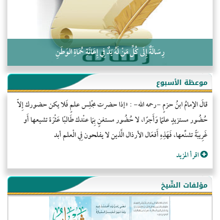
رِسَالَةٌ إِلَى كُلِّ مَنْ لَهُ يَدٌ فِي إِعَانَةِ حُمَاةِ الوَطَنِ
موعظة الأسبوع
قالَ الإمامُ ابنُ حزمٍ -رحمه الله- : «إذا حضرت مجْلِس علمٍ فَلا يكن حضورك إِلاّ
حُضُور مستزيدٍ علمًا وَأَجرًا، لا حُضُور مستغنٍ بِمَا عنْدك طَالبًا عَثْرَة تشيعها أَو
غَرِيبَةً تشنِّعها، فَهَذِهِ أَفعَال الأرذال الَّذين لا يفلحون فِي الْعلم أبد
اقرأ المزيد
مؤلفات الشّيخ