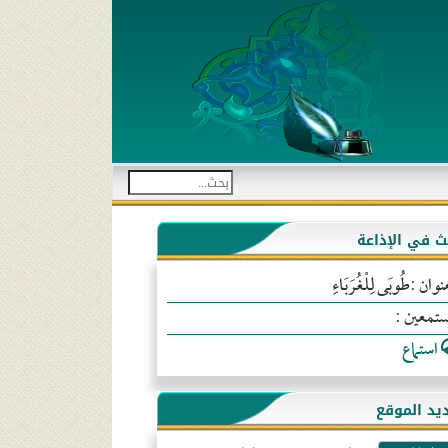
بث في الإذاعة
نوان :طُوبَى لِلْغُرَبَاءِ
ستمعين :
استماع
يد الموقع