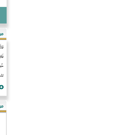
مو
قال
فَل
حُضُ
تشن
مؤ