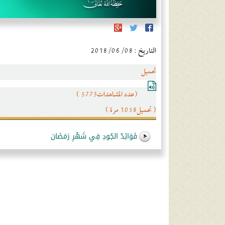
التاريخ : 2018/06/08
تحميل
(عدد المشاهدات5773 )
( تحميل1058 مرة )
فَوَائِدُ الجُودِ فِي شَهْرِ رَمَضَان