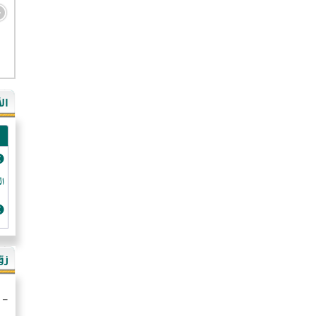
- ال
- ال
- في
ال
-غي
- ال
- كن
- فر
الد
- رو
- ال
- ال
زو
- ألم
- ا
- ال