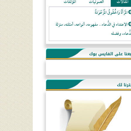
المقالات
الصوتيات
المؤلفات
المَرْأَةُ وَالْحُقُوقُ الْمَزْعُوَمَةُ
الاعتداء في الدُّعاء.. مفهومه، أنواعه، أمثلته، منزلة
دُّعاء، وفضله
لا تتَّبعوا عورات الـمسلمين
بعنا على الفايس بوك
فقه النَّصيحة عند الصَّحابة الكرام رضي الله عنهم
لَا عِزَّةَ إِلَّا بِالإِسْلَامِ
هذه سبيلنا فماذا تنقمون؟!
ترنا لك
أُسُـسُ بَـيْـتِ الـمُسْـلِمِ
التَّعْلِيمُ القُرْآنِي
كلمة إلى إخواني السلفيين في الجزائر