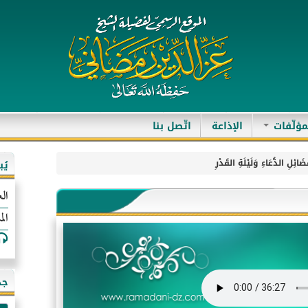
مؤلّفات
الإذاعة
اتّصل بنا
َائِلِ الدُّعَاءِ وَلَيْلَةِ القَدْرِ
يُ
الع
الم
جد