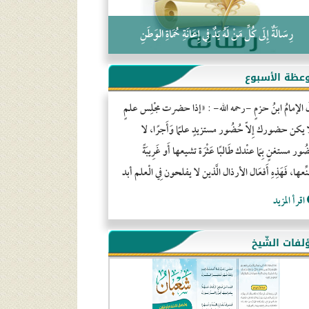
رِسَالَةٌ إِلَى كُلِّ مَنْ لَهُ يَدٌ فِي إِعَانَةِ حُمَاةِ الوَطَنِ
عظة الأسبوع
َ الإمامُ ابنُ حزمٍ -رحمه الله- : «إذا حضرت مجْلِس علمٍ
ا يكن حضورك إِلاّ حُضُور مستزيدٍ علمًا وَأَجرًا، لا
ور مستغنٍ بِمَا عنْدك طَالبًا عَثْرَة تشيعها أَو غَرِيبَةً
ِّعها، فَهَذِهِ أَفعَال الأرذال الَّذين لا يفلحون فِي الْعلم أبد
اقرأ المزيد
لفات الشّيخ