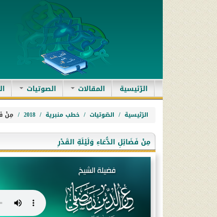
(current)
الرّئيسية
المقالات
الصوتيات
ال
الرّئيسية
الصّوتيات
خطب منبرية
2018
مِنْ فَض
مِنْ فَضَائِلِ الدُّعَاءِ وَلَيْلَةِ القَدْرِ