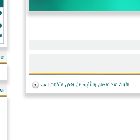
ال
تا
الثّبَاتُ بَعْدَ رَمَضَان وَالتَّنْبِيه عَنْ بَعْضِ مُنْكَرَاتِ العِيد
اخ