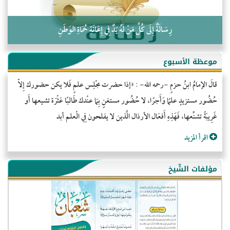
رِسَالَةٌ إِلَى كُلِّ مَنْ لَهُ يَدٌ فِي إِعَانَةِ حُمَاةِ الوَطَنِ
موعظة الأسبوع
قالَ الإمامُ ابنُ حزمٍ -رحمه الله- : «إذا حضرت مجْلِس علمٍ فَلا يكن حضورك إِلاّ
حُضُور مستزيدٍ علمًا وَأَجرًا، لا حُضُور مستغنٍ بِمَا عنْدك طَالبًا عَثْرَة تشيعها أَو
غَرِيبَةً تشنِّعها، فَهَذِهِ أَفعَال الأرذال الَّذين لا يفلحون فِي الْعلم أبد
اقرأ المزيد
مؤلفات الشّيخ