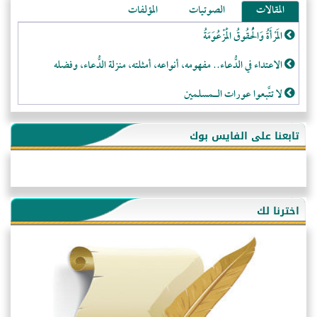
المقالات
الصوتيات
المؤلفات
المَرْأَةُ وَالْحُقُوقُ الْمَزْعُوَمَةُ
الاعتداء في الدُّعاء.. مفهومه، أنواعه، أمثلته، منزلة الدُّعاء، وفضله
لا تتَّبعوا عورات الـمسلمين
فقه النَّصيحة عند الصَّحابة الكرام رضي الله عنهم
تابعنا على الفايس بوك
لَا عِزَّةَ إِلَّا بِالإِسْلَامِ
هذه سبيلنا فماذا تنقمون؟!
أُسُـسُ بَـيْـتِ الـمُسْـلِمِ
اخترنا لك
التَّعْلِيمُ القُرْآنِي
كلمة إلى إخواني السلفيين في الجزائر