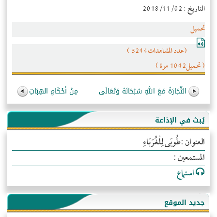
التاريخ : 2018/11/02
تحميل
(عدد المشاهدات5244 )
( تحميل1042 مرة )
التِّجَارَةُ مَعَ اللهِ سُبْحَانَهُ وَتَعَالَى
مِنْ أَحْكَامِ الهِبَاتِ
يُبث في الإذاعة
العنوان :طُوبَى لِلْغُرَبَاءِ
المستمعين :
استماع
جديد الموقع