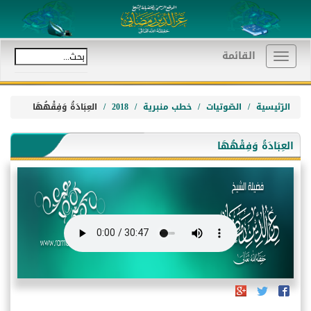
القائمة
Toggle
navigation
الرّئيسية
الصّوتيات
خطب منبرية
2018
العِبَادَةُ وَفِقْهُهَا
العِبَادَةُ وَفِقْهُهَا