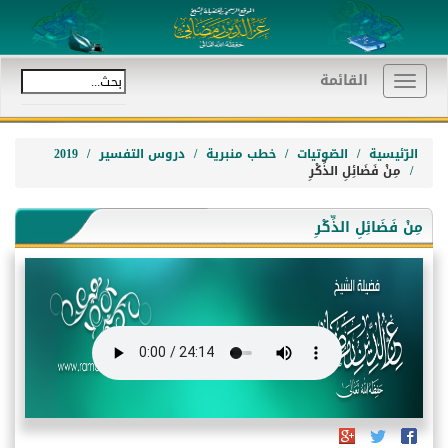
القائمة
Toggle
navigation
الرّئيسية
الصّوتيات
خطب منبرية
دروس التفسير
2019
مِنْ فَضَائِلِ الذِّكْرِ
مِنْ فَضَائِلِ الذِّكْرِ