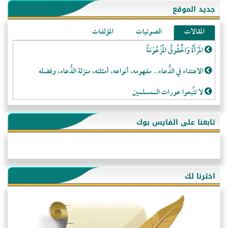
جديد الموقع
المقالات
الصوتيات
المؤلفات
المَرْأَةُ وَالْحُقُوقُ الْمَزْعُوَمَةُ
الاعتداء في الدُّعاء.. مفهومه، أنواعه، أمثلته، منزلة الدُّعاء، وفضله
لا تتَّبعوا عورات الـمسلمين
فقه النَّصيحة عند الصَّحابة الكرام رضي الله عنهم
تابعنا على الفايس بوك
لَا عِزَّةَ إِلَّا بِالإِسْلَامِ
هذه سبيلنا فماذا تنقمون؟!
أُسُـسُ بَـيْـتِ الـمُسْـلِمِ
اخترنا لك
التَّعْلِيمُ القُرْآنِي
كلمة إلى إخواني السلفيين في الجزائر