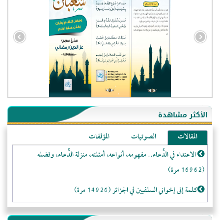
- الجزائر (94605)
- الولايات المتحدة (72411)
- فيتنام (21564)
الأكثر مشاهدة
-غير معروف (21314)
المقالات
الصوتيات
المؤلفات
- الصين (10626)
الاعتداء في الدُّعاء.. مفهومه، أنواعه، أمثلته، منزلة الدُّعاء، وفضله
- كندا (10287)
(16962 مرة)
- فرنسا (9145)
- روسيا (5536)
كلمة إلى إخواني السلفيين في الجزائر (14926 مرة)
- المملكة المتحدة (5511)
لا تتَّبعوا عورات الـمسلمين (13375 مرة)
- الأرجنتين (5100)