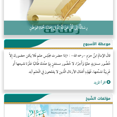
رِسَالَةٌ إِلَى كُلِّ مَنْ لَهُ يَدٌ فِي إِعَانَةِ حُمَاةِ الوَطَنِ
موعظة الأسبوع
قالَ الإمامُ ابنُ حزمٍ -رحمه الله- : «إذا حضرت مجْلِس علمٍ فَلا يكن حضورك إِلاّ
حُضُور مستزيدٍ علمًا وَأَجرًا، لا حُضُور مستغنٍ بِمَا عنْدك طَالبًا عَثْرَة تشيعها أَو
غَرِيبَةً تشنِّعها، فَهَذِهِ أَفعَال الأرذال الَّذين لا يفلحون فِي الْعلم أبد
اقرأ المزيد
مؤلفات الشّيخ