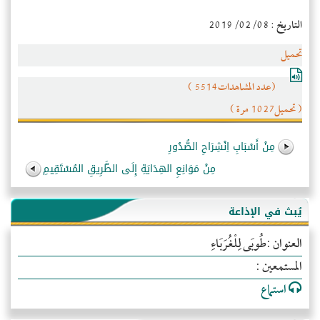
التاريخ : 2019/02/08
تحميل
(عدد المشاهدات5514 )
( تحميل1027 مرة )
مِنْ أَسْبَابِ اِنْشِرَاحِ الصُّدُورِ
مِنْ مَوَانِعِ الهِدَايَةِ إِلَى الطَّرِيقِ المُسْتَقِيمِ
يُبث في الإذاعة
العنوان :طُوبَى لِلْغُرَبَاءِ
المستمعين :
استماع