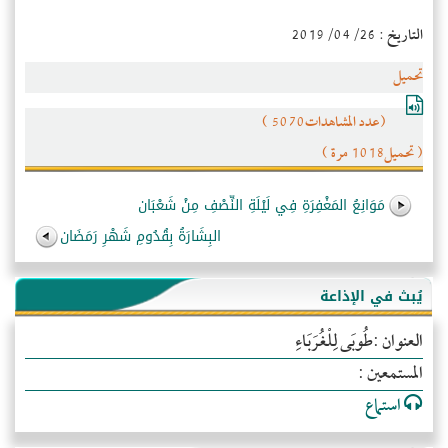
التاريخ : 2019/04/26
تحميل
(عدد المشاهدات5070 )
( تحميل1018 مرة )
مَوَانِعُ المَغْفِرَةِ فِي لَيْلَةِ النِّصْفِ مِنْ شَعْبَان
البِشَارَةُ بِقُدُومِ شَهْرِ رَمَضَان
يُبث في الإذاعة
العنوان :طُوبَى لِلْغُرَبَاءِ
المستمعين :
استماع