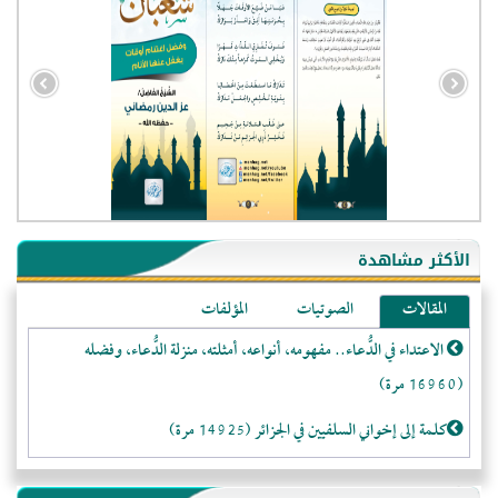
- الجزائر (94601)
- الولايات المتحدة (72321)
- فيتنام (21527)
الأكثر مشاهدة
-غير معروف (21222)
المقالات
الصوتيات
المؤلفات
- الصين (10606)
الاعتداء في الدُّعاء.. مفهومه، أنواعه، أمثلته، منزلة الدُّعاء، وفضله
- كندا (10268)
(16960 مرة)
- فرنسا (9124)
- روسيا (5517)
كلمة إلى إخواني السلفيين في الجزائر (14925 مرة)
- المملكة المتحدة (5507)
لا تتَّبعوا عورات الـمسلمين (13374 مرة)
- الأرجنتين (5083)