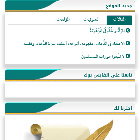
جديد الموقع
المقالات
الصوتيات
المؤلفات
المَرْأَةُ وَالْحُقُوقُ الْمَزْعُوَمَةُ
الاعتداء في الدُّعاء.. مفهومه، أنواعه، أمثلته، منزلة الدُّعاء، وفضله
لا تتَّبعوا عورات الـمسلمين
فقه النَّصيحة عند الصَّحابة الكرام رضي الله عنهم
تابعنا على الفايس بوك
لَا عِزَّةَ إِلَّا بِالإِسْلَامِ
هذه سبيلنا فماذا تنقمون؟!
أُسُـسُ بَـيْـتِ الـمُسْـلِمِ
اخترنا لك
التَّعْلِيمُ القُرْآنِي
كلمة إلى إخواني السلفيين في الجزائر