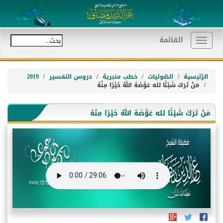
القائمة
Toggle
navigation
الرّئيسية
الصّوتيات
خطب منبرية
دروس التفسير
2019
مَنْ تَرَكَ شَيْئًا لله عَوَّضَهُ اللهُ خَيْرًا مِنْهُ
مَنْ تَرَكَ شَيْئًا لله عَوَّضَهُ اللهُ خَيْرًا مِنْهُ