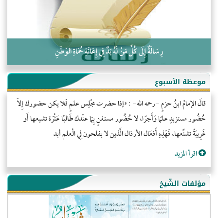
رِسَالَةٌ إِلَى كُلِّ مَنْ لَهُ يَدٌ فِي إِعَانَةِ حُمَاةِ الوَطَنِ
موعظة الأسبوع
قالَ الإمامُ ابنُ حزمٍ -رحمه الله- : «إذا حضرت مجْلِس علمٍ فَلا يكن حضورك إِلاّ
حُضُور مستزيدٍ علمًا وَأَجرًا، لا حُضُور مستغنٍ بِمَا عنْدك طَالبًا عَثْرَة تشيعها أَو
غَرِيبَةً تشنِّعها، فَهَذِهِ أَفعَال الأرذال الَّذين لا يفلحون فِي الْعلم أبد
اقرأ المزيد
مؤلفات الشّيخ