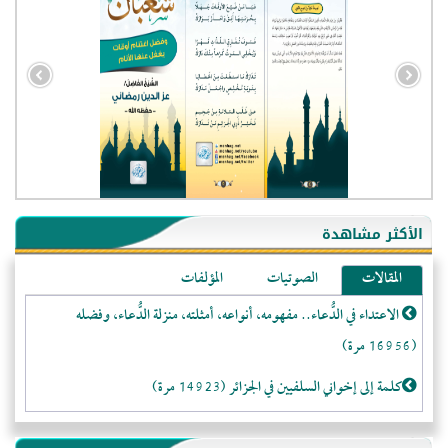
- الجزائر (94579)
- الولايات المتحدة (71858)
- فيتنام (21375)
الأكثر مشاهدة
-غير معروف (20625)
المقالات
الصوتيات
المؤلفات
- الصين (10575)
الاعتداء في الدُّعاء.. مفهومه، أنواعه، أمثلته، منزلة الدُّعاء، وفضله
- كندا (10206)
(16956 مرة)
- فرنسا (9050)
- المملكة المتحدة (5451)
كلمة إلى إخواني السلفيين في الجزائر (14923 مرة)
- روسيا (5398)
لا تتَّبعوا عورات الـمسلمين (13367 مرة)
- الأرجنتين (4995)