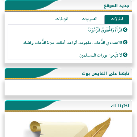
جديد الموقع
المقالات
الصوتيات
المؤلفات
المَرْأَةُ وَالْحُقُوقُ الْمَزْعُوَمَةُ
الاعتداء في الدُّعاء.. مفهومه، أنواعه، أمثلته، منزلة الدُّعاء، وفضله
لا تتَّبعوا عورات الـمسلمين
فقه النَّصيحة عند الصَّحابة الكرام رضي الله عنهم
تابعنا على الفايس بوك
لَا عِزَّةَ إِلَّا بِالإِسْلَامِ
هذه سبيلنا فماذا تنقمون؟!
أُسُـسُ بَـيْـتِ الـمُسْـلِمِ
اخترنا لك
التَّعْلِيمُ القُرْآنِي
كلمة إلى إخواني السلفيين في الجزائر