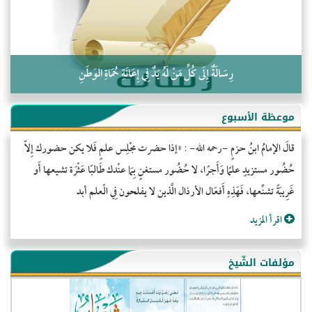
رِسَالَةٌ إِلَى كُلِّ مَنْ لَهُ يَدٌ فِي إِعَانَةِ حُمَاةِ الوَطَنِ
موعظة الأسبوع
قالَ الإمامُ ابنُ حزمٍ -رحمه الله- : «إذا حضرت مجْلِس علمٍ فَلا يكن حضورك إِلاّ
حُضُور مستزيدٍ علمًا وَأَجرًا، لا حُضُور مستغنٍ بِمَا عنْدك طَالبًا عَثْرَة تشيعها أَو
غَرِيبَةً تشنِّعها، فَهَذِهِ أَفعَال الأرذال الَّذين لا يفلحون فِي الْعلم أبد
اقرأ المزيد
مؤلفات الشّيخ