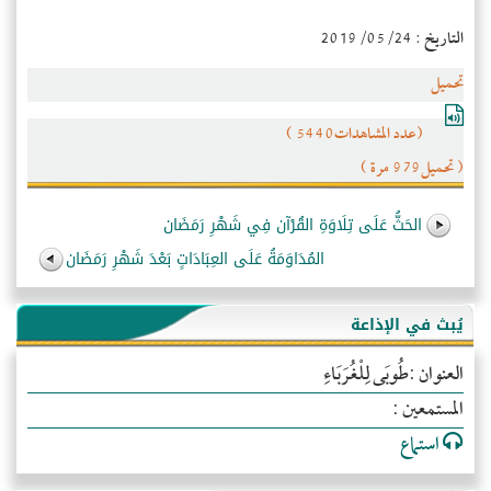
التاريخ : 2019/05/24
تحميل
(عدد المشاهدات5440 )
( تحميل979 مرة )
الحَثُّ عَلَى تِلَاوَةِ القُرْآن فِي شَهْرِ رَمَضَان
المُدَاوَمَةُ عَلَى العِبَادَاتٍ بَعْدَ شَهْرِ رَمَضَان
يُبث في الإذاعة
العنوان :طُوبَى لِلْغُرَبَاءِ
المستمعين :
استماع