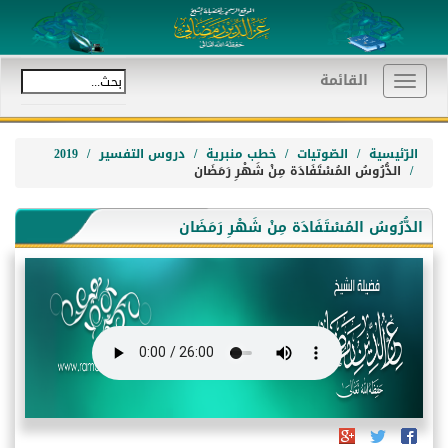
القائمة
Toggle
navigation
الرّئيسية
الصّوتيات
خطب منبرية
دروس التفسير
2019
الدُّرُوسُ المُسْتَفَادَة مِنْ شَهْرِ رَمَضَان
الدُّرُوسُ المُسْتَفَادَة مِنْ شَهْرِ رَمَضَان