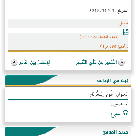
التاريخ : 2019/11/01
تحميل
(عدد المشاهدات4953 )
( تحميل886 مرة )
التَّحْذِيرُ مِنْ خُلُقِ التَّنْفِيرِ
الإِصْلَاحُ بَيْنَ النَّاسِ
يُبث في الإذاعة
العنوان :طُوبَى لِلْغُرَبَاءِ
المستمعين :
استماع
جديد الموقع