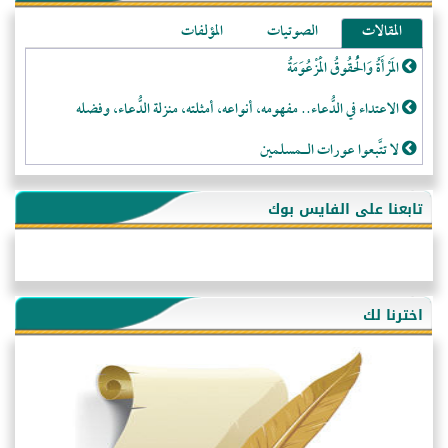
المقالات
الصوتيات
المؤلفات
المَرْأَةُ وَالْحُقُوقُ الْمَزْعُوَمَةُ
الاعتداء في الدُّعاء.. مفهومه، أنواعه، أمثلته، منزلة الدُّعاء، وفضله
لا تتَّبعوا عورات الـمسلمين
فقه النَّصيحة عند الصَّحابة الكرام رضي الله عنهم
تابعنا على الفايس بوك
لَا عِزَّةَ إِلَّا بِالإِسْلَامِ
هذه سبيلنا فماذا تنقمون؟!
أُسُـسُ بَـيْـتِ الـمُسْـلِمِ
اخترنا لك
التَّعْلِيمُ القُرْآنِي
كلمة إلى إخواني السلفيين في الجزائر