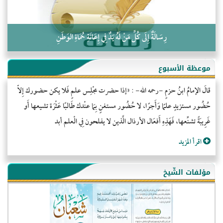
رِسَالَةٌ إِلَى كُلِّ مَنْ لَهُ يَدٌ فِي إِعَانَةِ حُمَاةِ الوَطَنِ
موعظة الأسبوع
قالَ الإمامُ ابنُ حزمٍ -رحمه الله- : «إذا حضرت مجْلِس علمٍ فَلا يكن حضورك إِلاّ
حُضُور مستزيدٍ علمًا وَأَجرًا، لا حُضُور مستغنٍ بِمَا عنْدك طَالبًا عَثْرَة تشيعها أَو
غَرِيبَةً تشنِّعها، فَهَذِهِ أَفعَال الأرذال الَّذين لا يفلحون فِي الْعلم أبد
اقرأ المزيد
مؤلفات الشّيخ