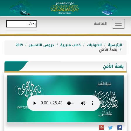
القائمة
Toggle
navigation
الرّئيسية
الصّوتيات
خطب منبرية
دروس التفسير
2019
نِعْمَةُ الأَمْنِ
نِعْمَةُ الأَمْنِ