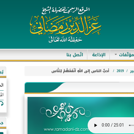
مؤلّفات
الإذاعة
اتّصل بنا
ر
2019
أحبُّ الناسِ إلى اللهِ أنْفَعُهُمْ لِلنَّاسِ
يُ
الع
الم
جد