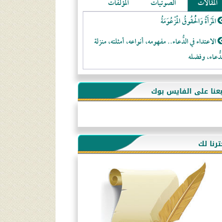
المقالات
الصوتيات
المؤلفات
المَرْأَةُ وَالْحُقُوقُ الْمَزْعُوَمَةُ
الاعتداء في الدُّعاء.. مفهومه، أنواعه، أمثلته، منزلة
دُّعاء، وفضله
لا تتَّبعوا عورات الـمسلمين
بعنا على الفايس بوك
فقه النَّصيحة عند الصَّحابة الكرام رضي الله عنهم
لَا عِزَّةَ إِلَّا بِالإِسْلَامِ
هذه سبيلنا فماذا تنقمون؟!
ترنا لك
أُسُـسُ بَـيْـتِ الـمُسْـلِمِ
التَّعْلِيمُ القُرْآنِي
كلمة إلى إخواني السلفيين في الجزائر