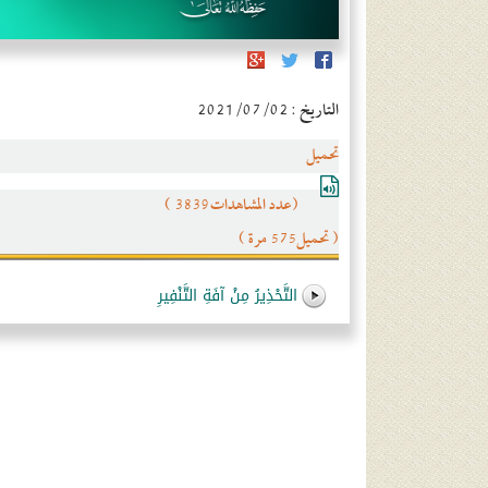
التاريخ : 2021/07/02
تحميل
(عدد المشاهدات3839 )
( تحميل575 مرة )
التَّحْذِيرُ مِنْ آفَةِ التَّنْفِيرِ