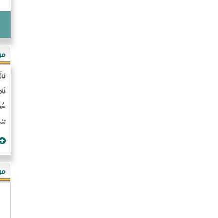
مو
قال
فَل
حُضُ
تشن
مؤ