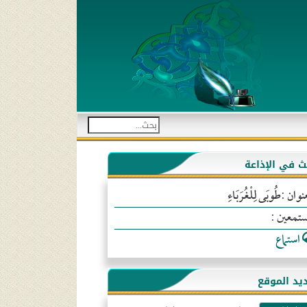
بث في الإذاعة
نوان :طُوبَى لِلْغُرَبَاءِ
ستمعين :
استماع
يد الموقع