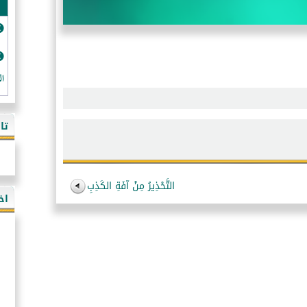
ال
تا
التَّحْذِيرُ مِنْ آفَةِ الكَذِبِ
اخ