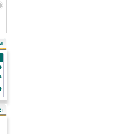
- ال
- ال
- في
ال
-غي
- ال
- كن
- فر
الد
- ال
- رو
- ال
زو
- ألم
- ا
- ال