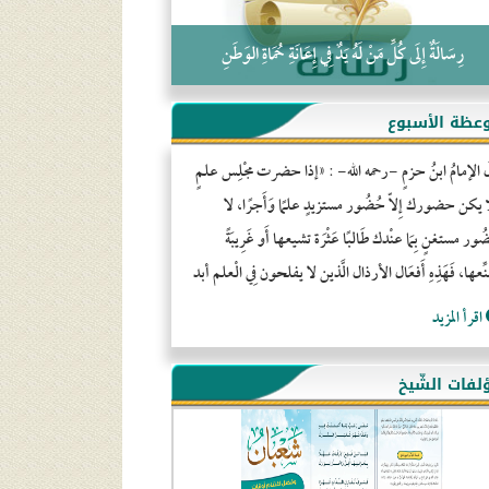
رِسَالَةٌ إِلَى كُلِّ مَنْ لَهُ يَدٌ فِي إِعَانَةِ حُمَاةِ الوَطَنِ
عظة الأسبوع
َ الإمامُ ابنُ حزمٍ -رحمه الله- : «إذا حضرت مجْلِس علمٍ
ا يكن حضورك إِلاّ حُضُور مستزيدٍ علمًا وَأَجرًا، لا
ور مستغنٍ بِمَا عنْدك طَالبًا عَثْرَة تشيعها أَو غَرِيبَةً
ِّعها، فَهَذِهِ أَفعَال الأرذال الَّذين لا يفلحون فِي الْعلم أبد
اقرأ المزيد
لفات الشّيخ