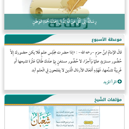
رِسَالَةٌ إِلَى كُلِّ مَنْ لَهُ يَدٌ فِي إِعَانَةِ حُمَاةِ الوَطَنِ
موعظة الأسبوع
قالَ الإمامُ ابنُ حزمٍ -رحمه الله- : «إذا حضرت مجْلِس علمٍ فَلا يكن حضورك إِلاّ
حُضُور مستزيدٍ علمًا وَأَجرًا، لا حُضُور مستغنٍ بِمَا عنْدك طَالبًا عَثْرَة تشيعها أَو
غَرِيبَةً تشنِّعها، فَهَذِهِ أَفعَال الأرذال الَّذين لا يفلحون فِي الْعلم أبد
اقرأ المزيد
مؤلفات الشّيخ