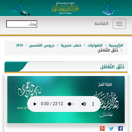
القائمة
Toggle
navigation
الرّئيسية
الصّوتيات
خطب منبرية
دروس التفسير
2019
خُلُقُ التَّغَافُلِ
خُلُقُ التَّغَافُلِ