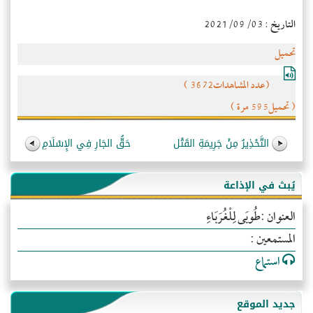
التاريخ : 2021/09/03
تحميل
(عدد المشاهدات3672 )
( تحميل595 مرة )
التَّحْذِيرُ مِنْ جَرِيمَةِ القَتْل
حَقُّ الجَارِ فِي الإِسْلَامِ
يُبث في الإذاعة
العنوان :طُوبَى لِلْغُرَبَاءِ
المستمعين :
استماع
جديد الموقع