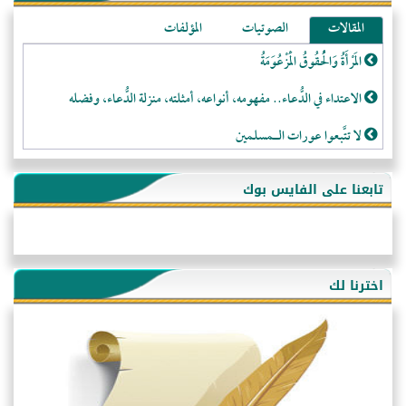
المقالات
الصوتيات
المؤلفات
المَرْأَةُ وَالْحُقُوقُ الْمَزْعُوَمَةُ
الاعتداء في الدُّعاء.. مفهومه، أنواعه، أمثلته، منزلة الدُّعاء، وفضله
لا تتَّبعوا عورات الـمسلمين
فقه النَّصيحة عند الصَّحابة الكرام رضي الله عنهم
تابعنا على الفايس بوك
لَا عِزَّةَ إِلَّا بِالإِسْلَامِ
هذه سبيلنا فماذا تنقمون؟!
أُسُـسُ بَـيْـتِ الـمُسْـلِمِ
اخترنا لك
التَّعْلِيمُ القُرْآنِي
كلمة إلى إخواني السلفيين في الجزائر