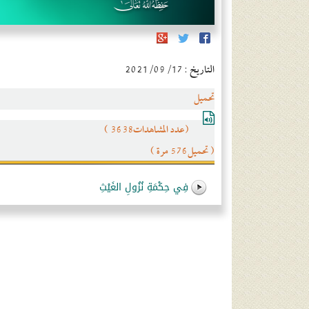
التاريخ : 2021/09/17
تحميل
(عدد المشاهدات3638 )
( تحميل576 مرة )
فِي حِكْمَةِ نُزُولِ الغَيْثِ