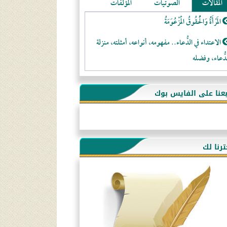
المقالات
الصوتيات
المؤلفات
المَرْأَةُ وَالْحُقُوقُ الْمَزْعُوَمَةُ
الاعتداء في الدُّعاء.. مفهومه، أنواعه، أمثلته، منزلة
دُّعاء، وفضله
لا تتَّبعوا عورات الـمسلمين
بعنا على الفايس بوك
فقه النَّصيحة عند الصَّحابة الكرام رضي الله عنهم
لَا عِزَّةَ إِلَّا بِالإِسْلَامِ
هذه سبيلنا فماذا تنقمون؟!
ترنا لك
أُسُـسُ بَـيْـتِ الـمُسْـلِمِ
التَّعْلِيمُ القُرْآنِي
كلمة إلى إخواني السلفيين في الجزائر