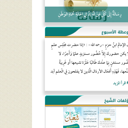
رِسَالَةٌ إِلَى كُلِّ مَنْ لَهُ يَدٌ فِي إِعَانَةِ حُمَاةِ الوَطَنِ
عظة الأسبوع
َ الإمامُ ابنُ حزمٍ -رحمه الله- : «إذا حضرت مجْلِس علمٍ
ا يكن حضورك إِلاّ حُضُور مستزيدٍ علمًا وَأَجرًا، لا
ور مستغنٍ بِمَا عنْدك طَالبًا عَثْرَة تشيعها أَو غَرِيبَةً
ِّعها، فَهَذِهِ أَفعَال الأرذال الَّذين لا يفلحون فِي الْعلم أبد
اقرأ المزيد
لفات الشّيخ