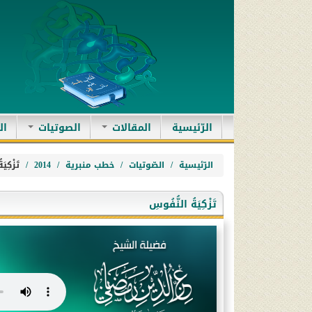
(current)
الرّئيسية
المقالات
الصوتيات
ال
الرّئيسية
الصّوتيات
خطب منبرية
2014
تَزْكِيَ
تَزْكِيَةُ النُّفُوسِ