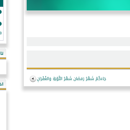
ال
تا
جَاءَكُمْ شَهْرُ رَمَضَان شَهْرُ التَّوْبَةِ وَالغُفْرَانِ
اخ