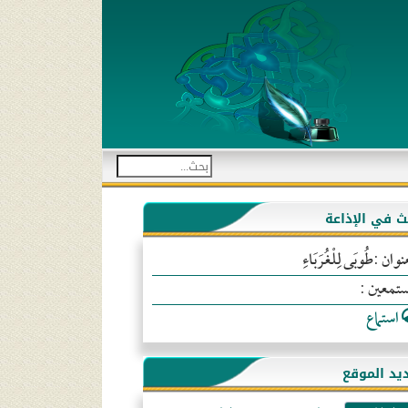
بث في الإذاعة
نوان :طُوبَى لِلْغُرَبَاءِ
ستمعين :
استماع
يد الموقع