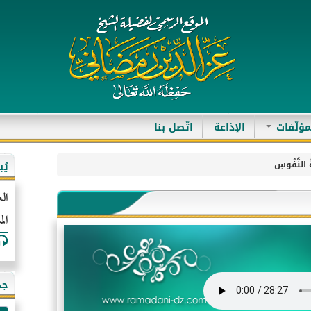
مؤلّفات
الإذاعة
اتّصل بنا
ةُ النُّفُوسِ
يُ
الع
الم
جد