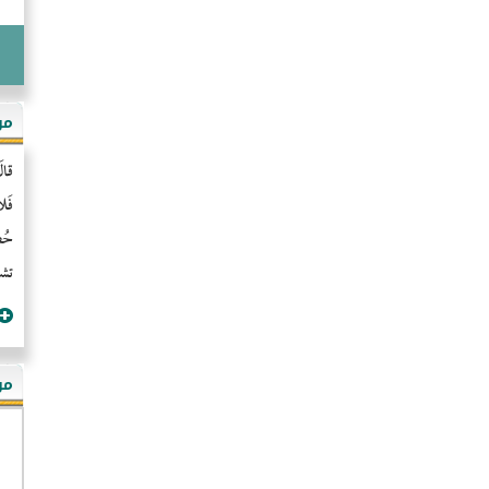
مو
قال
فَل
حُضُ
تشن
مؤ