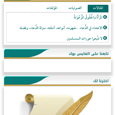
المقالات
الصوتيات
المؤلفات
المَرْأَةُ وَالْحُقُوقُ الْمَزْعُوَمَةُ
الاعتداء في الدُّعاء.. مفهومه، أنواعه، أمثلته، منزلة الدُّعاء، وفضله
لا تتَّبعوا عورات الـمسلمين
فقه النَّصيحة عند الصَّحابة الكرام رضي الله عنهم
تابعنا على الفايس بوك
لَا عِزَّةَ إِلَّا بِالإِسْلَامِ
هذه سبيلنا فماذا تنقمون؟!
أُسُـسُ بَـيْـتِ الـمُسْـلِمِ
اخترنا لك
التَّعْلِيمُ القُرْآنِي
كلمة إلى إخواني السلفيين في الجزائر