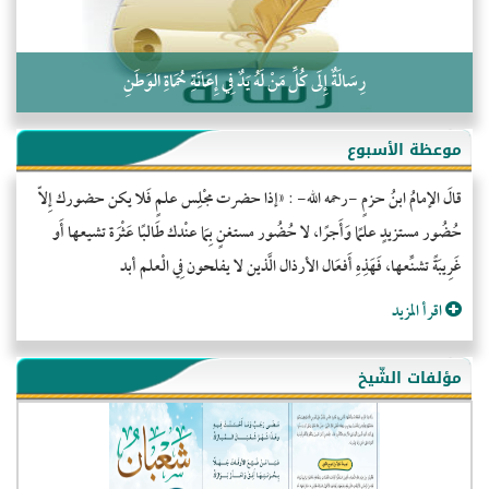
رِسَالَةٌ إِلَى كُلِّ مَنْ لَهُ يَدٌ فِي إِعَانَةِ حُمَاةِ الوَطَنِ
موعظة الأسبوع
قالَ الإمامُ ابنُ حزمٍ -رحمه الله- : «إذا حضرت مجْلِس علمٍ فَلا يكن حضورك إِلاّ
حُضُور مستزيدٍ علمًا وَأَجرًا، لا حُضُور مستغنٍ بِمَا عنْدك طَالبًا عَثْرَة تشيعها أَو
غَرِيبَةً تشنِّعها، فَهَذِهِ أَفعَال الأرذال الَّذين لا يفلحون فِي الْعلم أبد
اقرأ المزيد
مؤلفات الشّيخ