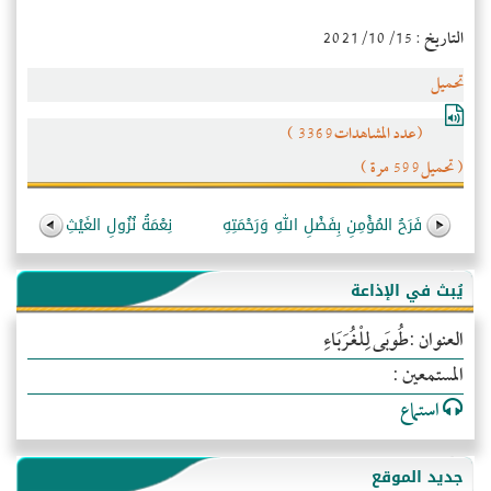
التاريخ : 2021/10/15
تحميل
(عدد المشاهدات3369 )
( تحميل599 مرة )
فَرَحُ المُؤْمِنِ بِفَضْلِ اللهِ وَرَحْمَتِهِ
نِعْمَةُ نُزُولِ الغَيْثِ
يُبث في الإذاعة
العنوان :طُوبَى لِلْغُرَبَاءِ
المستمعين :
استماع
جديد الموقع