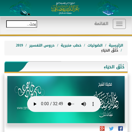
القائمة
Toggle
navigation
الرّئيسية
الصّوتيات
خطب منبرية
دروس التفسير
2019
خُلُقُ الحَيَاءِ
خُلُقُ الحَيَاءِ