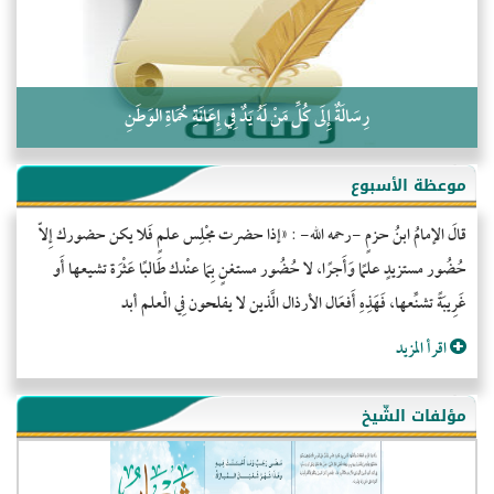
رِسَالَةٌ إِلَى كُلِّ مَنْ لَهُ يَدٌ فِي إِعَانَةِ حُمَاةِ الوَطَنِ
موعظة الأسبوع
قالَ الإمامُ ابنُ حزمٍ -رحمه الله- : «إذا حضرت مجْلِس علمٍ فَلا يكن حضورك إِلاّ
حُضُور مستزيدٍ علمًا وَأَجرًا، لا حُضُور مستغنٍ بِمَا عنْدك طَالبًا عَثْرَة تشيعها أَو
غَرِيبَةً تشنِّعها، فَهَذِهِ أَفعَال الأرذال الَّذين لا يفلحون فِي الْعلم أبد
اقرأ المزيد
مؤلفات الشّيخ