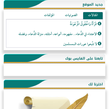
جديد الموقع
المقالات
الصوتيات
المؤلفات
المَرْأَةُ وَالْحُقُوقُ الْمَزْعُوَمَةُ
الاعتداء في الدُّعاء.. مفهومه، أنواعه، أمثلته، منزلة الدُّعاء، وفضله
لا تتَّبعوا عورات الـمسلمين
فقه النَّصيحة عند الصَّحابة الكرام رضي الله عنهم
تابعنا على الفايس بوك
لَا عِزَّةَ إِلَّا بِالإِسْلَامِ
هذه سبيلنا فماذا تنقمون؟!
أُسُـسُ بَـيْـتِ الـمُسْـلِمِ
اخترنا لك
التَّعْلِيمُ القُرْآنِي
كلمة إلى إخواني السلفيين في الجزائر