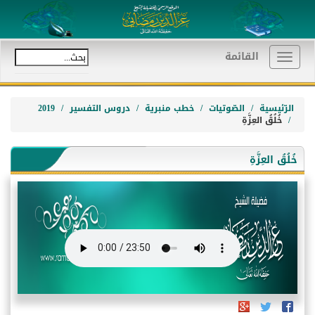
القائمة
Toggle
navigation
الرّئيسية
الصّوتيات
خطب منبرية
دروس التفسير
2019
خُلُقُ العِزَّةِ
خُلُقُ العِزَّةِ