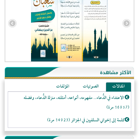
- الجزائر (94579)
- الولايات المتحدة (71874)
- فيتنام (21388)
الأكثر مشاهدة
-غير معروف (20657)
المقالات
الصوتيات
المؤلفات
- الصين (10577)
الاعتداء في الدُّعاء.. مفهومه، أنواعه، أمثلته، منزلة الدُّعاء، وفضله
- كندا (10208)
(16957 مرة)
- فرنسا (9055)
- المملكة المتحدة (5453)
كلمة إلى إخواني السلفيين في الجزائر (14923 مرة)
- روسيا (5402)
لا تتَّبعوا عورات الـمسلمين (13368 مرة)
- الأرجنتين (5001)