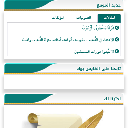
جديد الموقع
المقالات
الصوتيات
المؤلفات
المَرْأَةُ وَالْحُقُوقُ الْمَزْعُوَمَةُ
الاعتداء في الدُّعاء.. مفهومه، أنواعه، أمثلته، منزلة الدُّعاء، وفضله
لا تتَّبعوا عورات الـمسلمين
فقه النَّصيحة عند الصَّحابة الكرام رضي الله عنهم
تابعنا على الفايس بوك
لَا عِزَّةَ إِلَّا بِالإِسْلَامِ
هذه سبيلنا فماذا تنقمون؟!
أُسُـسُ بَـيْـتِ الـمُسْـلِمِ
اخترنا لك
التَّعْلِيمُ القُرْآنِي
كلمة إلى إخواني السلفيين في الجزائر