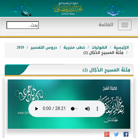
القائمة
Toggle
navigation
الرّئيسية
الصّوتيات
خطب منبرية
دروس التفسير
2019
فِتْنَةُ المَسِيحِ الدَّجَّال (2)
فِتْنَةُ المَسِيحِ الدَّجَّال (2)