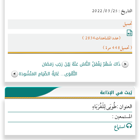
التاريخ : 2022/03/25
تحميل
(عدد المشاهدات2834 )
( تحميل448 مرة )
ذَاكَ شَهْرٌ يَغْفَلُ النَّاسُ عَنْهُ بَيْنَ رَجَب رَمَضَان
التَّقْوَى... غَايَةُ الصِّيَامِ المَنْشُودَة
يُبث في الإذاعة
العنوان :طُوبَى لِلْغُرَبَاءِ
المستمعين :
استماع