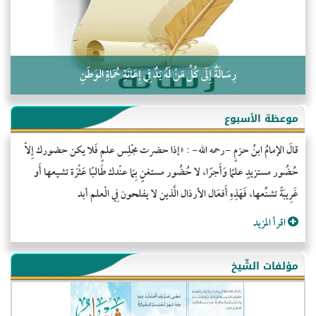
رِسَالَةٌ إِلَى كُلِّ مَنْ لَهُ يَدٌ فِي إِعَانَةِ حُمَاةِ الوَطَنِ
موعظة الأسبوع
قالَ الإمامُ ابنُ حزمٍ -رحمه الله- : «إذا حضرت مجْلِس علمٍ فَلا يكن حضورك إِلاّ
حُضُور مستزيدٍ علمًا وَأَجرًا، لا حُضُور مستغنٍ بِمَا عنْدك طَالبًا عَثْرَة تشيعها أَو
غَرِيبَةً تشنِّعها، فَهَذِهِ أَفعَال الأرذال الَّذين لا يفلحون فِي الْعلم أبد
اقرأ المزيد
مؤلفات الشّيخ