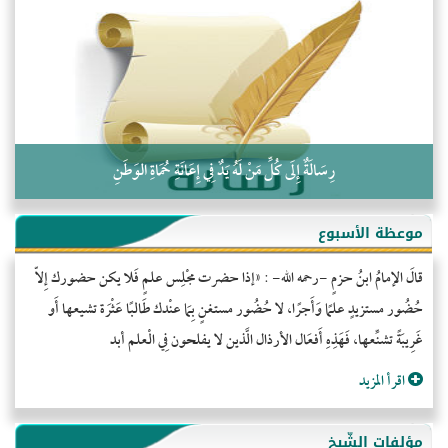
التَّعْلِيمُ القُرْآنِي
كلمة إلى إخواني السلفيين في الجزائر
رِسَالَةٌ إِلَى كُلِّ مَنْ لَهُ يَدٌ فِي إِعَانَةِ حُمَاةِ الوَطَنِ
موعظة الأسبوع
قالَ الإمامُ ابنُ حزمٍ -رحمه الله- : «إذا حضرت مجْلِس علمٍ فَلا يكن حضورك إِلاّ
حُضُور مستزيدٍ علمًا وَأَجرًا، لا حُضُور مستغنٍ بِمَا عنْدك طَالبًا عَثْرَة تشيعها أَو
غَرِيبَةً تشنِّعها، فَهَذِهِ أَفعَال الأرذال الَّذين لا يفلحون فِي الْعلم أبد
اقرأ المزيد
مؤلفات الشّيخ