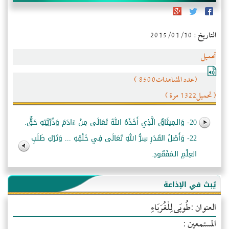
التاريخ : 2015/01/10
تحميل
(عدد المشاهدات8500 )
( تحميل1322 مرة )
20- وَالـمِيثَاقُ الَّذِي أَخَذَهُ اللهُ تَعَالَى مِنْ ءَادَمَ وَذُرِّيَّتِهِ حَقٌّ.
22- وَأَصْلُ القَدَرِ سِرُّ اللهِ تَعَالَى فِي خَلْقِهِ ... وَتَرْكِ طَلَبِ
العِلْمِ الـمَفْقُودِ.
يُبث في الإذاعة
العنوان :طُوبَى لِلْغُرَبَاءِ
المستمعين :