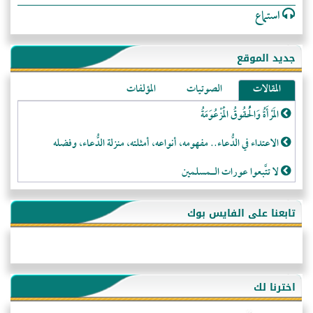
استماع
جديد الموقع
المقالات
الصوتيات
المؤلفات
المَرْأَةُ وَالْحُقُوقُ الْمَزْعُوَمَةُ
الاعتداء في الدُّعاء.. مفهومه، أنواعه، أمثلته، منزلة الدُّعاء، وفضله
لا تتَّبعوا عورات الـمسلمين
فقه النَّصيحة عند الصَّحابة الكرام رضي الله عنهم
تابعنا على الفايس بوك
لَا عِزَّةَ إِلَّا بِالإِسْلَامِ
هذه سبيلنا فماذا تنقمون؟!
أُسُـسُ بَـيْـتِ الـمُسْـلِمِ
اخترنا لك