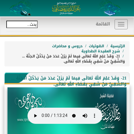
القائمة
Toggle
navigation
الرّئيسية
الصّوتيات
دروس و محاضرات
شرح العقيدة الطحاوية
21- وَقَدْ عَلِمَ اللهُ تَعَالَى فِيمَا لَمْ يَزَلْ عَدَدَ مَنْ يَدْخُلُ الـجَنَّةَ ...
وَالشَّقِيُّ مَنْ شَقِيَ بِقَضَاءِ اللهِ تَعَالَى.
21- وَقَدْ عَلِمَ اللهُ تَعَالَى فِيمَا لَمْ يَزَلْ عَدَدَ مَنْ يَدْخُلُ الـجَنَّةَ ...
وَالشَّقِيُّ مَنْ شَقِيَ بِقَضَاءِ اللهِ تَعَالَى.