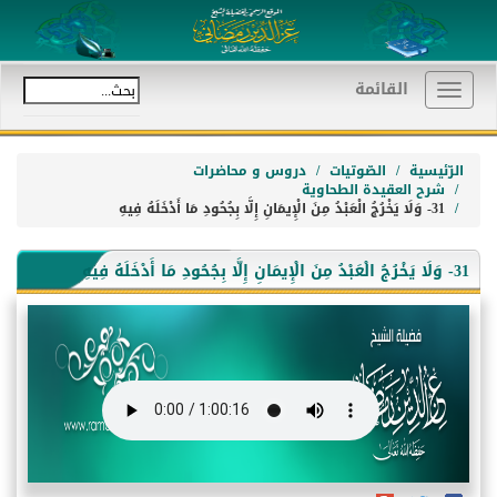
القائمة
Toggle
navigation
الرّئيسية
الصّوتيات
دروس و محاضرات
شرح العقيدة الطحاوية
31- وَلَا يَخْرُجُ الْعَبْدُ مِنَ الْإِيمَانِ إِلَّا بِجُحُودِ مَا أَدْخَلَهُ فِيهِ
31- وَلَا يَخْرُجُ الْعَبْدُ مِنَ الْإِيمَانِ إِلَّا بِجُحُودِ مَا أَدْخَلَهُ فِيهِ