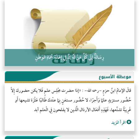
التَّعْلِيمُ القُرْآنِي
كلمة إلى إخواني السلفيين في الجزائر
رِسَالَةٌ إِلَى كُلِّ مَنْ لَهُ يَدٌ فِي إِعَانَةِ حُمَاةِ الوَطَنِ
موعظة الأسبوع
قالَ الإمامُ ابنُ حزمٍ -رحمه الله- : «إذا حضرت مجْلِس علمٍ فَلا يكن حضورك إِلاّ
حُضُور مستزيدٍ علمًا وَأَجرًا، لا حُضُور مستغنٍ بِمَا عنْدك طَالبًا عَثْرَة تشيعها أَو
غَرِيبَةً تشنِّعها، فَهَذِهِ أَفعَال الأرذال الَّذين لا يفلحون فِي الْعلم أبد
اقرأ المزيد