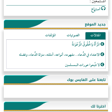
المستمعين :
استماع
جديد الموقع
المقالات
الصوتيات
المؤلفات
المَرْأَةُ وَالْحُقُوقُ الْمَزْعُوَمَةُ
الاعتداء في الدُّعاء.. مفهومه، أنواعه، أمثلته، منزلة الدُّعاء، وفضله
لا تتَّبعوا عورات الـمسلمين
فقه النَّصيحة عند الصَّحابة الكرام رضي الله عنهم
تابعنا على الفايس بوك
لَا عِزَّةَ إِلَّا بِالإِسْلَامِ
هذه سبيلنا فماذا تنقمون؟!
أُسُـسُ بَـيْـتِ الـمُسْـلِمِ
اخترنا لك