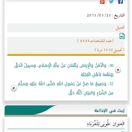
التاريخ : 2015/05/25
تحميل
(عدد المشاهدات8484 )
( تحميل1430 مرة )
30- وَالْأَمْنُ وَالْإِيَاسُ يَنْقُلَانِ عَنْ مِلَّةِ الْإِسْلَامِ، وَسَبِيلُ الْحَقِّ
بَيْنَهُمَا لِأَهْلِ الْقِبْلَةِ
32- وَجَمِيعُ مَا صَحَّ عَنْ رَسُولِ اللهِ صَلَّى اللهُ عَلَيْهِ وَسَلَّمَ
مِنَ الشَّرْعِ وَالبَيَانِ كُلُّهُ حَقٌّ.
يُبث في الإذاعة
العنوان :طُوبَى لِلْغُرَبَاءِ