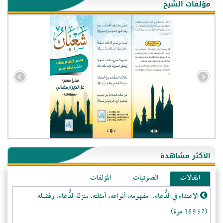
مؤلفات الشّيخ
- الجزائر (94579)
- الولايات المتحدة (71864)
- فيتنام (21379)
الأكثر مشاهدة
-غير معروف (20631)
المقالات
الصوتيات
المؤلفات
- الصين (10575)
- كندا (10206)
الاعتداء في الدُّعاء.. مفهومه، أنواعه، أمثلته، منزلة الدُّعاء، وفضله
- فرنسا (9054)
(16957 مرة)