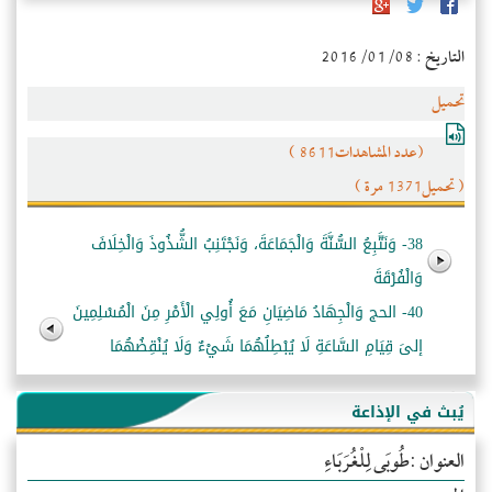
التاريخ : 2016/01/08
تحميل
(عدد المشاهدات8611 )
( تحميل1371 مرة )
38- وَنَتَّبِعُ السُّنَّةَ وَالْجَمَاعَةَ، وَنَجْتَنِبُ الشُّذُوذَ وَالْخِلَافَ
وَالْفُرْقَةَ
40- الحج وَالْجِهَادُ مَاضِيَانِ مَعَ أُولِي الْأَمْرِ مِنَ الْمُسْلِمِينَ
إلىَ قِيَامِ السَّاعَةِ لَا يُبْطِلُهُمَا شَيْءٌ وَلَا يُنْقِضُهُمَا
يُبث في الإذاعة
العنوان :طُوبَى لِلْغُرَبَاءِ