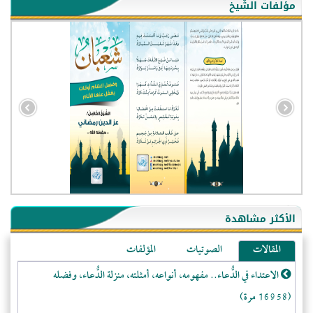
مؤلفات الشّيخ
- الجزائر (94600)
- الولايات المتحدة (72258)
- فيتنام (21498)
الأكثر مشاهدة
-غير معروف (21128)
المقالات
الصوتيات
المؤلفات
- الصين (10600)
الاعتداء في الدُّعاء.. مفهومه، أنواعه، أمثلته، منزلة الدُّعاء، وفضله
- كندا (10254)
(16958 مرة)
- فرنسا (9107)