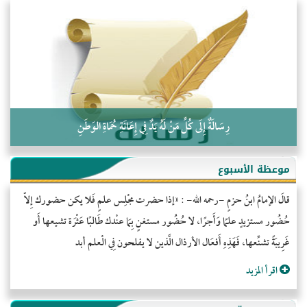
التَّعْلِيمُ القُرْآنِي
كلمة إلى إخواني السلفيين في الجزائر
رِسَالَةٌ إِلَى كُلِّ مَنْ لَهُ يَدٌ فِي إِعَانَةِ حُمَاةِ الوَطَنِ
موعظة الأسبوع
قالَ الإمامُ ابنُ حزمٍ -رحمه الله- : «إذا حضرت مجْلِس علمٍ فَلا يكن حضورك إِلاّ
حُضُور مستزيدٍ علمًا وَأَجرًا، لا حُضُور مستغنٍ بِمَا عنْدك طَالبًا عَثْرَة تشيعها أَو
غَرِيبَةً تشنِّعها، فَهَذِهِ أَفعَال الأرذال الَّذين لا يفلحون فِي الْعلم أبد
اقرأ المزيد