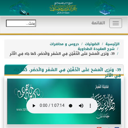
القائمة
Toggle
navigation
الرّئيسية
الصّوتيات
دروس و محاضرات
شرح العقيدة الطحاوية
39- وَنَرَى الْمَسْحَ عَلَى الْخُفَّيْنِ فِي السَّفَرِ وَالْحَضَرِ، كَمَا جَاءَ فِي الْأَثَرِ
39- وَنَرَى الْمَسْحَ عَلَى الْخُفَّيْنِ فِي السَّفَرِ وَالْحَضَرِ، كَمَا جَاءَ
فِي الْأَثَرِ