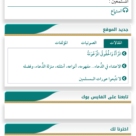
المستمعين :
استماع
جديد الموقع
المقالات
الصوتيات
المؤلفات
المَرْأَةُ وَالْحُقُوقُ الْمَزْعُوَمَةُ
الاعتداء في الدُّعاء.. مفهومه، أنواعه، أمثلته، منزلة الدُّعاء، وفضله
لا تتَّبعوا عورات الـمسلمين
فقه النَّصيحة عند الصَّحابة الكرام رضي الله عنهم
تابعنا على الفايس بوك
لَا عِزَّةَ إِلَّا بِالإِسْلَامِ
هذه سبيلنا فماذا تنقمون؟!
أُسُـسُ بَـيْـتِ الـمُسْـلِمِ
اخترنا لك