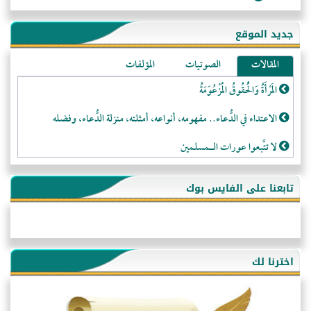
جديد الموقع
المقالات
الصوتيات
المؤلفات
المَرْأَةُ وَالْحُقُوقُ الْمَزْعُوَمَةُ
الاعتداء في الدُّعاء.. مفهومه، أنواعه، أمثلته، منزلة الدُّعاء، وفضله
لا تتَّبعوا عورات الـمسلمين
فقه النَّصيحة عند الصَّحابة الكرام رضي الله عنهم
تابعنا على الفايس بوك
لَا عِزَّةَ إِلَّا بِالإِسْلَامِ
هذه سبيلنا فماذا تنقمون؟!
أُسُـسُ بَـيْـتِ الـمُسْـلِمِ
اخترنا لك
التَّعْلِيمُ القُرْآنِي