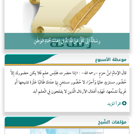
كلمة إلى إخواني السلفيين في الجزائر
رِسَالَةٌ إِلَى كُلِّ مَنْ لَهُ يَدٌ فِي إِعَانَةِ حُمَاةِ الوَطَنِ
موعظة الأسبوع
قالَ الإمامُ ابنُ حزمٍ -رحمه الله- : «إذا حضرت مجْلِس علمٍ فَلا يكن حضورك إِلاّ
حُضُور مستزيدٍ علمًا وَأَجرًا، لا حُضُور مستغنٍ بِمَا عنْدك طَالبًا عَثْرَة تشيعها أَو
غَرِيبَةً تشنِّعها، فَهَذِهِ أَفعَال الأرذال الَّذين لا يفلحون فِي الْعلم أبد
اقرأ المزيد
مؤلفات الشّيخ