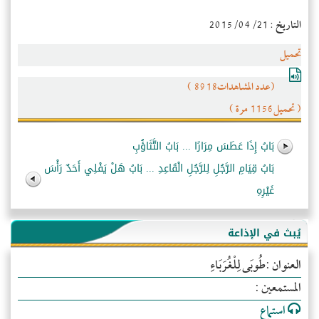
التاريخ : 2015/04/21
تحميل
(عدد المشاهدات8918 )
( تحميل1156 مرة )
بَابُ إِذَا عَطَسَ مِرَارًا ... بَابُ التَّثَاؤُبِ
بَابُ قِيَامِ الرَّجُلِ لِلرَّجُلِ الْقَاعِدِ ... بَابُ هَلْ يَفْلِي أَحَدٌ رَأْسَ
غَيْرِهِ
يُبث في الإذاعة
العنوان :طُوبَى لِلْغُرَبَاءِ
المستمعين :
استماع