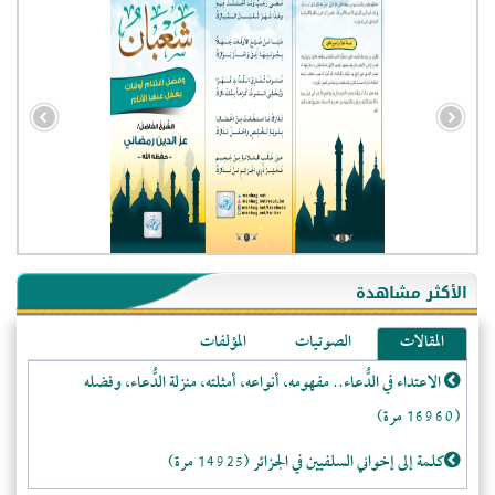
- الجزائر (94604)
- الولايات المتحدة (72392)
- فيتنام (21563)
الأكثر مشاهدة
-غير معروف (21310)
المقالات
الصوتيات
المؤلفات
- الصين (10607)
الاعتداء في الدُّعاء.. مفهومه، أنواعه، أمثلته، منزلة الدُّعاء، وفضله
- كندا (10285)
(16960 مرة)
- فرنسا (9145)
- روسيا (5536)
كلمة إلى إخواني السلفيين في الجزائر (14925 مرة)
- المملكة المتحدة (5511)