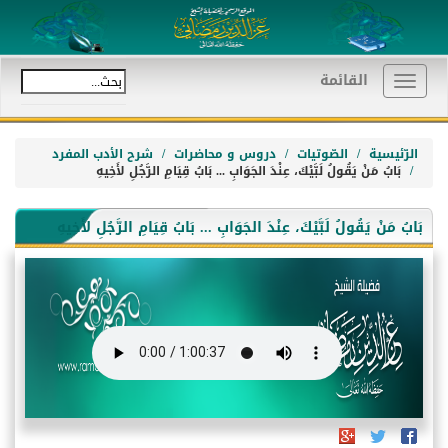
القائمة
Toggle
navigation
الرّئيسية
الصّوتيات
دروس و محاضرات
شرح الأدب المفرد
بَابُ مَنْ يَقُولُ لَبَّيْكَ، عِنْدَ الجَوَابِ ... بَابُ قِيَامِ الرَّجُلِ لأَخِيهِ
بَابُ مَنْ يَقُولُ لَبَّيْكَ، عِنْدَ الجَوَابِ ... بَابُ قِيَامِ الرَّجُلِ لأَخِيهِ