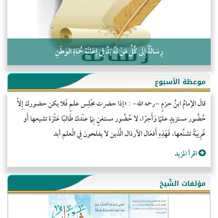
رِسَالَةٌ إِلَى كُلِّ مَنْ لَهُ يَدٌ فِي إِعَانَةِ حُمَاةِ الوَطَنِ
موعظة الأسبوع
قالَ الإمامُ ابنُ حزمٍ -رحمه الله- : «إذا حضرت مجْلِس علمٍ فَلا يكن حضورك إِلاّ
حُضُور مستزيدٍ علمًا وَأَجرًا، لا حُضُور مستغنٍ بِمَا عنْدك طَالبًا عَثْرَة تشيعها أَو
غَرِيبَةً تشنِّعها، فَهَذِهِ أَفعَال الأرذال الَّذين لا يفلحون فِي الْعلم أبد
اقرأ المزيد
مؤلفات الشّيخ