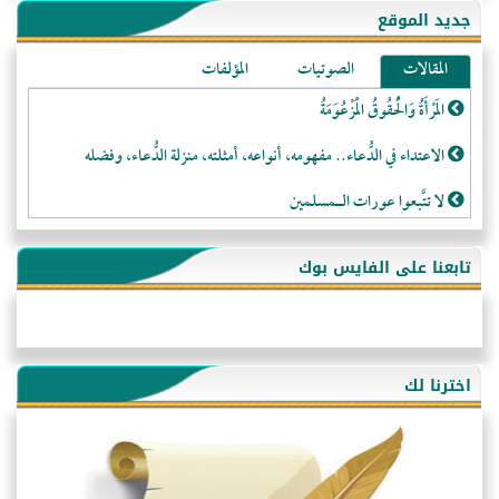
جديد الموقع
المقالات
الصوتيات
المؤلفات
المَرْأَةُ وَالْحُقُوقُ الْمَزْعُوَمَةُ
الاعتداء في الدُّعاء.. مفهومه، أنواعه، أمثلته، منزلة الدُّعاء، وفضله
لا تتَّبعوا عورات الـمسلمين
فقه النَّصيحة عند الصَّحابة الكرام رضي الله عنهم
تابعنا على الفايس بوك
لَا عِزَّةَ إِلَّا بِالإِسْلَامِ
هذه سبيلنا فماذا تنقمون؟!
أُسُـسُ بَـيْـتِ الـمُسْـلِمِ
اخترنا لك
التَّعْلِيمُ القُرْآنِي
كلمة إلى إخواني السلفيين في الجزائر