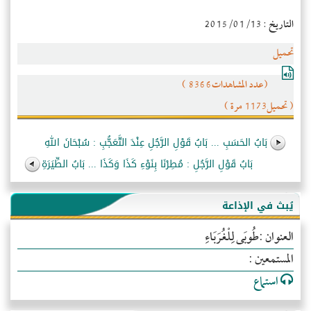
التاريخ : 2015/01/13
تحميل
(عدد المشاهدات8366 )
( تحميل1173 مرة )
بَابُ الحَسَبِ ... بَابُ قَوْلِ الرَّجُلِ عِنْدَ التَّعَجُّبِ : سُبْحَانَ اللهِ
بَابُ قَوْلِ الرَّجُلِ : مُطِرْنَا بِنَوْءِ كَذَا وَكَذَا ... بَابُ الطِّيَرَةِ
يُبث في الإذاعة
العنوان :طُوبَى لِلْغُرَبَاءِ
المستمعين :
استماع