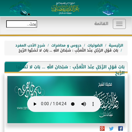
القائمة
Toggle
navigation
الرّئيسية
الصّوتيات
دروس و محاضرات
شرح الأدب المفرد
بَابُ قَوْلِ الرَّجُلِ عِنْدَ التَّعَجُّبِ : سُبْحَانَ اللهِ ... بَابُ لا تَسُبُّوا الرِّيحَ
بَابُ قَوْلِ الرَّجُلِ عِنْدَ التَّعَجُّبِ : سُبْحَانَ اللهِ ... بَابُ لا تَسُبُّوا
الرِّيحَ