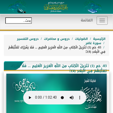
القائمة
Toggle
navigation
الرّئيسية
الصّوتيات
دروس و محاضرات
دروس التفسير
سورة غافر
03- حَمِ (1) تَنْزِيلُ الْكِتَابِ مِنَ اللَّهِ الْعَزِيزِ الْعَلِيمِ ... فَلَا يَغْرُرْكَ تَقَلُّبُهُمْ
فِي الْبِلَادِ (4)ِ
03- حَمِ (1) تَنْزِيلُ الْكِتَابِ مِنَ اللَّهِ الْعَزِيزِ الْعَلِيمِ ... فَلَا يَغْرُرْكَ
تَقَلُّبُهُمْ فِي الْبِلَادِ (4)ِ