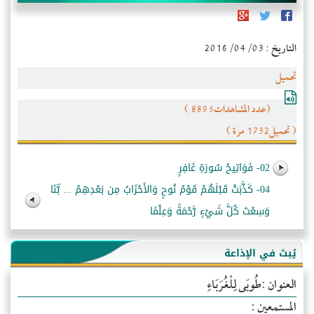
التاريخ : 2016/04/03
تحميل
(عدد المشاهدات8895 )
( تحميل1732 مرة )
02- فَوَاتِيحُ سُورَةِ غَافِرٍ
04- كَذَّبَتْ قَبْلَهُمْ قَوْمُ نُوحٍ وَالأَحْزَابُ مِن بَعْدِهِمْ ... َبَّنَا
وَسِعْتَ كُلَّ شَيْءٍ رَّحْمَةً وَعِلْمًا
يُبث في الإذاعة
العنوان :طُوبَى لِلْغُرَبَاءِ
المستمعين :