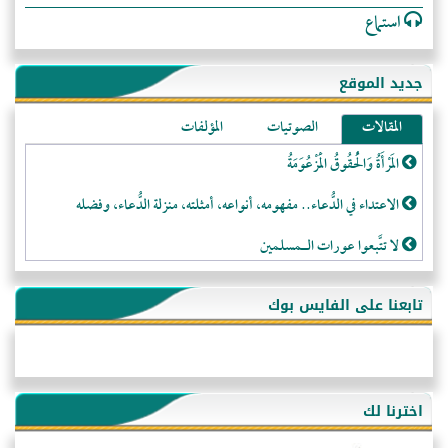
استماع
جديد الموقع
المقالات
الصوتيات
المؤلفات
المَرْأَةُ وَالْحُقُوقُ الْمَزْعُوَمَةُ
الاعتداء في الدُّعاء.. مفهومه، أنواعه، أمثلته، منزلة الدُّعاء، وفضله
لا تتَّبعوا عورات الـمسلمين
فقه النَّصيحة عند الصَّحابة الكرام رضي الله عنهم
تابعنا على الفايس بوك
لَا عِزَّةَ إِلَّا بِالإِسْلَامِ
هذه سبيلنا فماذا تنقمون؟!
أُسُـسُ بَـيْـتِ الـمُسْـلِمِ
اخترنا لك