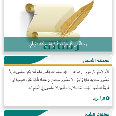
التَّعْلِيمُ القُرْآنِي
كلمة إلى إخواني السلفيين في الجزائر
رِسَالَةٌ إِلَى كُلِّ مَنْ لَهُ يَدٌ فِي إِعَانَةِ حُمَاةِ الوَطَنِ
موعظة الأسبوع
قالَ الإمامُ ابنُ حزمٍ -رحمه الله- : «إذا حضرت مجْلِس علمٍ فَلا يكن حضورك إِلاّ
حُضُور مستزيدٍ علمًا وَأَجرًا، لا حُضُور مستغنٍ بِمَا عنْدك طَالبًا عَثْرَة تشيعها أَو
غَرِيبَةً تشنِّعها، فَهَذِهِ أَفعَال الأرذال الَّذين لا يفلحون فِي الْعلم أبد
اقرأ المزيد
مؤلفات الشّيخ