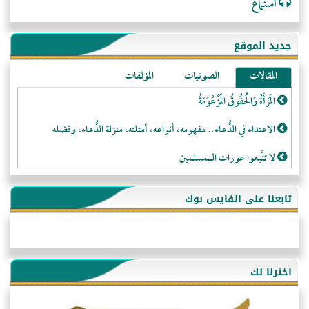
استماع
جديد الموقع
المقالات
الصوتيات
المؤلفات
المَرْأَةُ وَالْحُقُوقُ الْمَزْعُوَمَةُ
الاعتداء في الدُّعاء.. مفهومه، أنواعه، أمثلته، منزلة الدُّعاء، وفضله
لا تتَّبعوا عورات الـمسلمين
فقه النَّصيحة عند الصَّحابة الكرام رضي الله عنهم
تابعنا على الفايس بوك
لَا عِزَّةَ إِلَّا بِالإِسْلَامِ
هذه سبيلنا فماذا تنقمون؟!
أُسُـسُ بَـيْـتِ الـمُسْـلِمِ
اخترنا لك
التَّعْلِيمُ القُرْآنِي