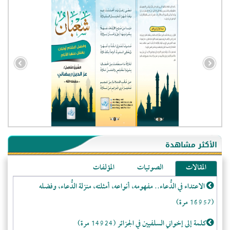
- الجزائر (94590)
- الولايات المتحدة (71999)
- فيتنام (21424)
الأكثر مشاهدة
-غير معروف (20824)
المقالات
الصوتيات
المؤلفات
- الصين (10584)
- كندا (10221)
الاعتداء في الدُّعاء.. مفهومه، أنواعه، أمثلته، منزلة الدُّعاء، وفضله
- فرنسا (9075)
(16957 مرة)
- المملكة المتحدة (5466)
كلمة إلى إخواني السلفيين في الجزائر (14924 مرة)