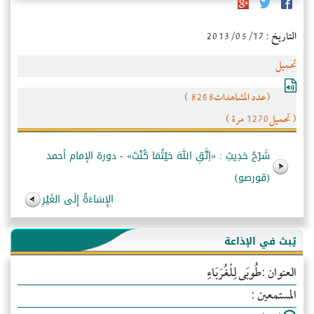
التاريخ : 2013/05/17
تحميل
(عدد المشاهدات8268 )
( تحميل1270 مرة )
شَرْحُ حَدِيثِ : «اِتَّقِ اللهَ حَيْثُمَا كُنْتَ» - دورة الإمام أحمد
(قورصو)
الإِسَاءَةُ إِلَى الغَيْرِ
يُبث في الإذاعة
العنوان :طُوبَى لِلْغُرَبَاءِ
المستمعين :