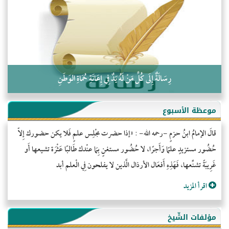
كلمة إلى إخواني السلفيين في الجزائر
رِسَالَةٌ إِلَى كُلِّ مَنْ لَهُ يَدٌ فِي إِعَانَةِ حُمَاةِ الوَطَنِ
موعظة الأسبوع
قالَ الإمامُ ابنُ حزمٍ -رحمه الله- : «إذا حضرت مجْلِس علمٍ فَلا يكن حضورك إِلاّ
حُضُور مستزيدٍ علمًا وَأَجرًا، لا حُضُور مستغنٍ بِمَا عنْدك طَالبًا عَثْرَة تشيعها أَو
غَرِيبَةً تشنِّعها، فَهَذِهِ أَفعَال الأرذال الَّذين لا يفلحون فِي الْعلم أبد
اقرأ المزيد
مؤلفات الشّيخ