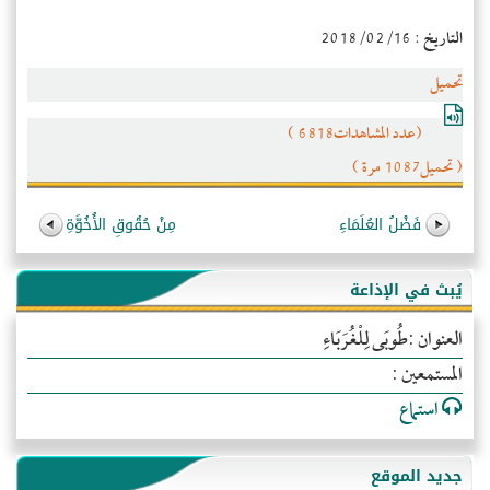
التاريخ : 2018/02/16
تحميل
(عدد المشاهدات6818 )
( تحميل1087 مرة )
فَضْلُ العُلَمَاءِ
مِنْ حُقُوقِ الأُخُوَّةِ
يُبث في الإذاعة
العنوان :طُوبَى لِلْغُرَبَاءِ
المستمعين :
استماع
جديد الموقع