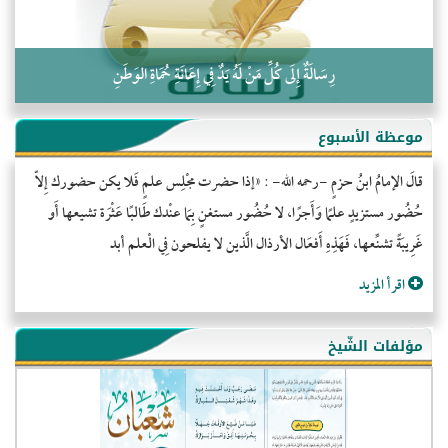
رِسَالَةٌ إِلَى كُلِّ مَنْ لَهُ يَدٌ فِي إِعَانَةِ حُمَاةِ الوَطَنِ
موعظة الأسبوع
قالَ الإمامُ ابنُ حزمٍ -رحمه الله- : «إذا حضرت مجْلِس علمٍ فَلا يكن حضورك إِلاّ
حُضُور مستزيدٍ علمًا وَأَجرًا، لا حُضُور مستغنٍ بِمَا عنْدك طَالبًا عَثْرَة تشيعها أَو
غَرِيبَةً تشنِّعها، فَهَذِهِ أَفعَال الأرذال الَّذين لا يفلحون فِي الْعلم أبد
اقرأ المزيد
مؤلفات الشّيخ