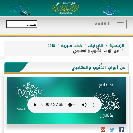
القائمة
Toggle
navigation
الرّئيسية
الصّوتيات
خطب منبرية
2018
مِنْ أَبْوَابِ الذُّنُوبِ وَالمَعَاصِي
مِنْ أَبْوَابِ الذُّنُوبِ وَالمَعَاصِي