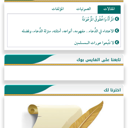
المقالات
الصوتيات
المؤلفات
المَرْأَةُ وَالْحُقُوقُ الْمَزْعُوَمَةُ
الاعتداء في الدُّعاء.. مفهومه، أنواعه، أمثلته، منزلة الدُّعاء، وفضله
لا تتَّبعوا عورات الـمسلمين
فقه النَّصيحة عند الصَّحابة الكرام رضي الله عنهم
تابعنا على الفايس بوك
لَا عِزَّةَ إِلَّا بِالإِسْلَامِ
هذه سبيلنا فماذا تنقمون؟!
أُسُـسُ بَـيْـتِ الـمُسْـلِمِ
اخترنا لك
التَّعْلِيمُ القُرْآنِي
كلمة إلى إخواني السلفيين في الجزائر