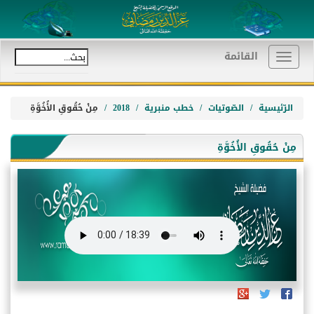
القائمة
Toggle
navigation
الرّئيسية
الصّوتيات
خطب منبرية
2018
مِنْ حُقُوقِ الأُخُوَّةِ
مِنْ حُقُوقِ الأُخُوَّةِ