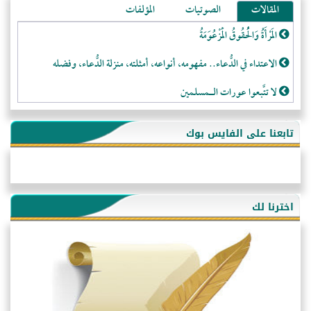
المقالات
الصوتيات
المؤلفات
المَرْأَةُ وَالْحُقُوقُ الْمَزْعُوَمَةُ
الاعتداء في الدُّعاء.. مفهومه، أنواعه، أمثلته، منزلة الدُّعاء، وفضله
لا تتَّبعوا عورات الـمسلمين
فقه النَّصيحة عند الصَّحابة الكرام رضي الله عنهم
تابعنا على الفايس بوك
لَا عِزَّةَ إِلَّا بِالإِسْلَامِ
هذه سبيلنا فماذا تنقمون؟!
أُسُـسُ بَـيْـتِ الـمُسْـلِمِ
اخترنا لك
التَّعْلِيمُ القُرْآنِي
كلمة إلى إخواني السلفيين في الجزائر