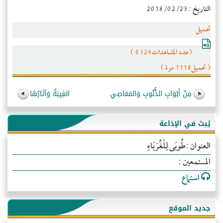
التاريخ : 2018/02/23
تحميل
(عدد المشاهدات6324 )
( تحميل1118 مرة )
مِنْ أَبْوَابِ الذُّنُوبِ وَالمَعَاصِي
الغِيبَةُ وَآثَارُهَا
يُبث في الإذاعة
العنوان :طُوبَى لِلْغُرَبَاءِ
المستمعين :
استماع
جديد الموقع