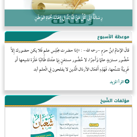
رِسَالَةٌ إِلَى كُلِّ مَنْ لَهُ يَدٌ فِي إِعَانَةِ حُمَاةِ الوَطَنِ
موعظة الأسبوع
قالَ الإمامُ ابنُ حزمٍ -رحمه الله- : «إذا حضرت مجْلِس علمٍ فَلا يكن حضورك إِلاّ
حُضُور مستزيدٍ علمًا وَأَجرًا، لا حُضُور مستغنٍ بِمَا عنْدك طَالبًا عَثْرَة تشيعها أَو
غَرِيبَةً تشنِّعها، فَهَذِهِ أَفعَال الأرذال الَّذين لا يفلحون فِي الْعلم أبد
اقرأ المزيد
مؤلفات الشّيخ